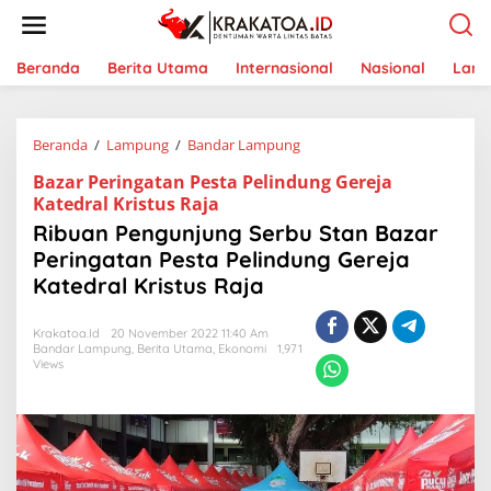
L
e
w
a
Beranda
Berita Utama
Internasional
Nasional
Lam
t
i
k
Beranda
/
Lampung
/
Bandar Lampung
R
e
i
k
Bazar Peringatan Pesta Pelindung Gereja
b
o
Katedral Kristus Raja
u
n
a
t
Ribuan Pengunjung Serbu Stan Bazar
n
e
Peringatan Pesta Pelindung Gereja
P
n
Katedral Kristus Raja
e
n
g
Krakatoa.id
20 November 2022 11:40 Am
u
Bandar Lampung
,
Berita Utama
,
Ekonomi
1,971
n
Views
j
u
n
g
S
e