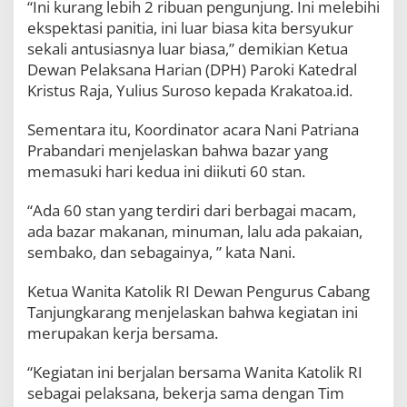
“Ini kurang lebih 2 ribuan pengunjung. Ini melebihi
t
ekspektasi panitia, ini luar biasa kita bersyukur
a
P
sekali antusiasnya luar biasa,” demikian Ketua
e
Dewan Pelaksana Harian (DPH) Paroki Katedral
l
Kristus Raja, Yulius Suroso kepada Krakatoa.id.
i
n
d
Sementara itu, Koordinator acara Nani Patriana
u
Prabandari menjelaskan bahwa bazar yang
n
memasuki hari kedua ini diikuti 60 stan.
g
G
e
“Ada 60 stan yang terdiri dari berbagai macam,
r
ada bazar makanan, minuman, lalu ada pakaian,
e
sembako, dan sebagainya, ” kata Nani.
j
a
K
Ketua Wanita Katolik RI Dewan Pengurus Cabang
a
Tanjungkarang menjelaskan bahwa kegiatan ini
t
merupakan kerja bersama.
e
d
r
“Kegiatan ini berjalan bersama Wanita Katolik RI
a
sebagai pelaksana, bekerja sama dengan Tim
l