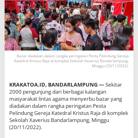
r
b
u
S
t
a
n
B
a
z
Bazar diadakan dalam rangka peringatan Pesta Pelindung Gereja
a
Katedral Kristus Raja di komplek Sekolah Xaverius Bandarlampung,
r
Minggu (20/11/2022).
P
e
r
KRAKATOA.ID, BANDARLAMPUNG —
Sekitar
i
2000 pengunjung dari berbagai kalangan
n
g
masyarakat lintas agama menyerbu bazar yang
a
diadakan dalam rangka peringatan Pesta
t
Pelindung Gereja Katedral Kristus Raja di komplek
a
n
Sekolah Xaverius Bandarlampung, Minggu
P
(20/11/2022).
e
s