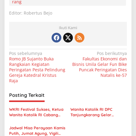
rang
Editor: Robertus Bejo
Ikuti Kami
N
Pos sebelumnya
Pos berikutnya
Romo JB Sujanto Buka
Fakultas Ekonomi dan
a
Rangkaian Kegiatan
Bisnis Unila Gelar Fun Bike
v
Peringatan Pesta Pelindung
Puncak Peringatan Dies
Gereja Katedral Kristus
Natalis ke-57
i
Raja
g
Posting Terkait
a
s
WKRI Festival Sukses, Ketua
Wanita Katolik RI DPC
i
Wanita Katolik RI Cabang
Tanjungkarang Gelar
p
Tanjungkarang Sampaikan
Konfercab Ke-VI, Nani
Ucapan Terima Kasih pada
Patriana Prabandari Kembali
Jadwal Misa Perayaan Kamis
o
Sponsor dan Mitra
Terpilih Ketua Periode 2022-
Putih, Jumat Agung, Vigili