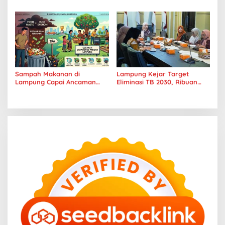
Tangkil, Perenang Turun
Tantang Pramuka UIN
Tangan
Lampung Transformasi ke
Era Digital
Sampah Makanan di
Lampung Kejar Target
Lampung Capai Ancaman
Eliminasi TB 2030, Ribuan
Serius, Warga Diminta
Kasus Tuberkulosis
Hentikan Kebiasaan Boros
Tanggamus Jadi Perhatian
Pangan