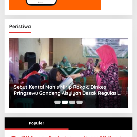
Peristiwa
n
Sebut Kental Manis Mirip Rokok, Dinkes
S
Pringsewu Gandeng Aisyiyah Desak Regulasi
H
Gizi Anak
Populer