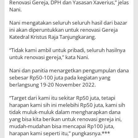
Renovasi Gereja, DPH dan Yasasan Xaverius,” jelas
K
Nani.
r
i
s
Nani mengatakan seluruh seluruh hasil dari bazar
t
ini akan diperuntukkan untuk renovasi Gereja
u
Katedral Kristus Raja Tanjungkarang.
s
R
a
“Tidak kami ambil untuk pribadi, seluruh hasilnya
j
untuk renovasi gereja,” kata Nani.
a
Nani dan panitia menargetkan pengumpulan dana
sebesar Rp50-100 juta pada kegiatan yang
berlangsung 19-20 November 2022.
“Target dari kami itu sekitar Rp50 juta, tetapi
harapan kami sih ini melebihi Rp50 juta, kami sih
tidak muluk-muluk dalam mengharapkan dana
yang bisa kita berikan untuk renovasi gereja ini,
mudah-mudahan bisa mencapai Rp100 juta,
harapan kami seperti itu,” pungkasnya.***