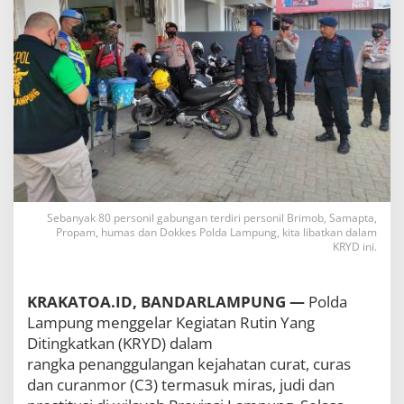
a
n
J
a
l
a
n
a
n
d
a
n
A
Sebanyak 80 personil gabungan terdiri personil Brimob, Samapta,
k
Propam, humas dan Dokkes Polda Lampung, kita libatkan dalam
s
KRYD ini.
i
P
r
KRAKATOA.ID, BANDARLAMPUNG —
Polda
e
m
Lampung menggelar Kegiatan Rutin Yang
a
Ditingkatkan (KRYD) dalam
n
rangka penanggulangan kejahatan curat, curas
i
s
dan curanmor (C3) termasuk miras, judi dan
m