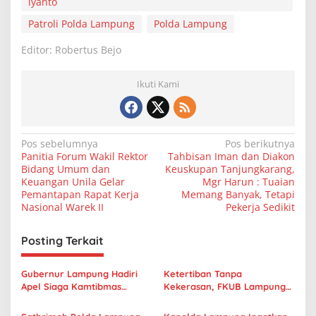
iyanto
Patroli Polda Lampung
Polda Lampung
Editor: Robertus Bejo
Ikuti Kami
N
Pos sebelumnya
Pos berikutnya
Panitia Forum Wakil Rektor
Tahbisan Iman dan Diakon
a
Bidang Umum dan
Keuskupan Tanjungkarang,
v
Keuangan Unila Gelar
Mgr Harun : Tuaian
Pemantapan Rapat Kerja
Memang Banyak, Tetapi
i
Nasional Warek II
Pekerja Sedikit
g
Posting Terkait
a
s
Gubernur Lampung Hadiri
Ketertiban Tanpa
i
Apel Siaga Kamtibmas
Kekerasan, FKUB Lampung
p
Ramadan 1447 H di Polda
Apresiasi Sinergi
Lampung
Pengamanan Unjuk Rasa