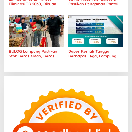
Eliminasi TB 2030, Ribuan
Pastikan Pengaman Pantai
Kasus Tuberkulosis
Mandiri Sejati Penuhi
Tanggamus Jadi Perhatian
Standar Mutu
BULOG Lampung Pastikan
Dapur Rumah Tangga
Stok Beras Aman, Beras
Bernapas Lega, Lampung
Premium Punokawan Kini
Jadi Provinsi Paling Stabil
Hadir di Retail Modern
Harga Pangannya se-
Sumatera