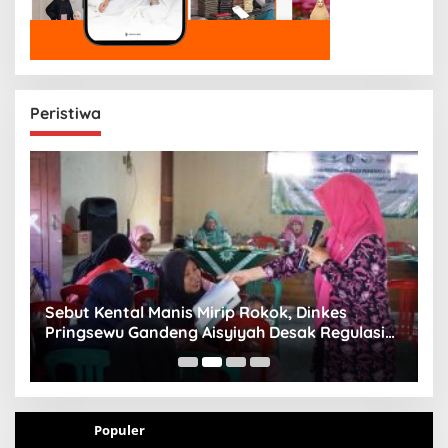
Peristiwa
n
Sebut Kental Manis Mirip Rokok, Dinkes
S
Pringsewu Gandeng Aisyiyah Desak Regulasi
H
Gizi Anak
Populer