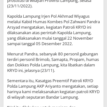
prostitusi di wilayah Provinsi Lampung, Selasa
e
(23/11/2022).
P
o
l
Kapolda Lampung Irjen Pol Akhmad Wiyagus
d
melalui Kabid Humas Kombes Pol Zahwani Pandra
a
Arsyad mengatakan, kegiatan Patroli KRYD ini
L
dilaksanakan atas perintah Kapolda Lampung,
a
m
yang dilaksanakan mulai tanggal 22 November
p
sampai tanggal 05 Desember 2022.
u
n
Menurut Pandra, sebanyak 80 personil gabungan
g
G
terdiri personil Brimob, Samapta, Propam, humas
e
dan Dokkes Polda Lampung, kita libatkan dalam
l
KRYD ini, jelasnya (23/11).
a
r
P
Sementara itu, Kasatgas Preemtif Patroli KRYD
a
Polda Lampung AKP Ariyanto mengatakan, setiap
t
harinya kami melaksanakan kegiatan patroli KRYD
r
di wilayah seputaran Bandar Lampung.
o
l
i