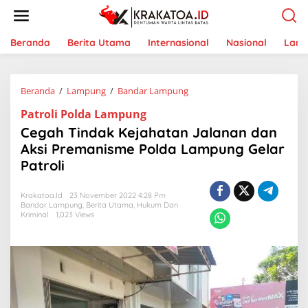
L
e
w
a
Beranda
Berita Utama
Internasional
Nasional
Lam
t
i
k
Beranda
/
Lampung
/
Bandar Lampung
C
e
e
k
Patroli Polda Lampung
g
o
a
n
Cegah Tindak Kejahatan Jalanan dan
h
t
Aksi Premanisme Polda Lampung Gelar
T
e
Patroli
i
n
n
d
Krakatoa.id
23 November 2022 4:28 Pm
a
Bandar Lampung
,
Berita Utama
,
Hukum Dan
k
Kriminal
1,023 Views
K
e
j
a
h
a
t