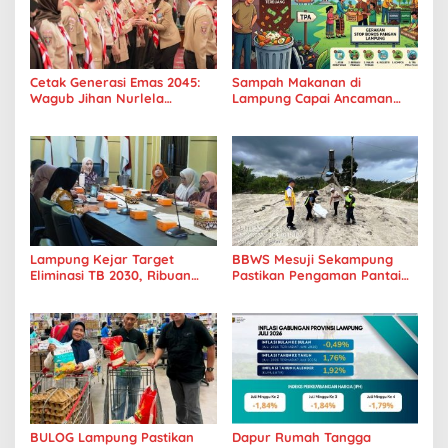
Cetak Generasi Emas 2045:
Sampah Makanan di
Wagub Jihan Nurlela
Lampung Capai Ancaman
Tantang Pramuka UIN
Serius, Warga Diminta
Lampung Transformasi ke
Hentikan Kebiasaan Boros
Era Digital
Pangan
Lampung Kejar Target
BBWS Mesuji Sekampung
Eliminasi TB 2030, Ribuan
Pastikan Pengaman Pantai
Kasus Tuberkulosis
Mandiri Sejati Penuhi
Tanggamus Jadi Perhatian
Standar Mutu
BULOG Lampung Pastikan
Dapur Rumah Tangga