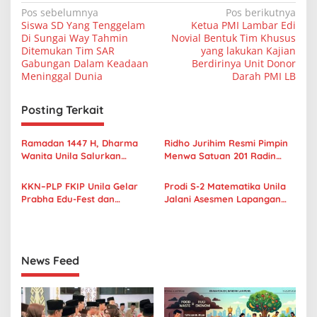
N
Pos sebelumnya
Pos berikutnya
Siswa SD Yang Tenggelam
Ketua PMI Lambar Edi
a
Di Sungai Way Tahmin
Novial Bentuk Tim Khusus
v
Ditemukan Tim SAR
yang lakukan Kajian
Gabungan Dalam Keadaan
Berdirinya Unit Donor
i
Meninggal Dunia
Darah PMI LB
g
Posting Terkait
a
s
Ramadan 1447 H, Dharma
Ridho Jurihim Resmi Pimpin
i
Wanita Unila Salurkan
Menwa Satuan 201 Radin
p
Ratusan Paket Sembako
Inten Unila
untuk Warga Sekitar Kampus
KKN–PLP FKIP Unila Gelar
Prodi S-2 Matematika Unila
o
Prabha Edu-Fest dan
Jalani Asesmen Lapangan
s
Kembangkan Taman Literasi
Akreditasi Lamsama
Interaktif
News Feed