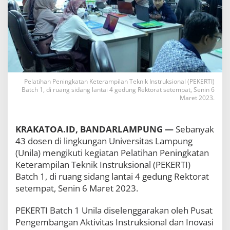
E
K
E
R
T
I
B
a
t
Pelatihan Peningkatan Keterampilan Teknik Instruksional (PEKERTI)
c
Batch 1, di ruang sidang lantai 4 gedung Rektorat setempat, Senin 6
h
Maret 2023.
1
KRAKATOA.ID, BANDARLAMPUNG —
Sebanyak
43 dosen di lingkungan Universitas Lampung
(Unila) mengikuti kegiatan Pelatihan Peningkatan
Keterampilan Teknik Instruksional (PEKERTI)
Batch 1, di ruang sidang lantai 4 gedung Rektorat
setempat, Senin 6 Maret 2023.
PEKERTI Batch 1 Unila diselenggarakan oleh Pusat
Pengembangan Aktivitas Instruksional dan Inovasi