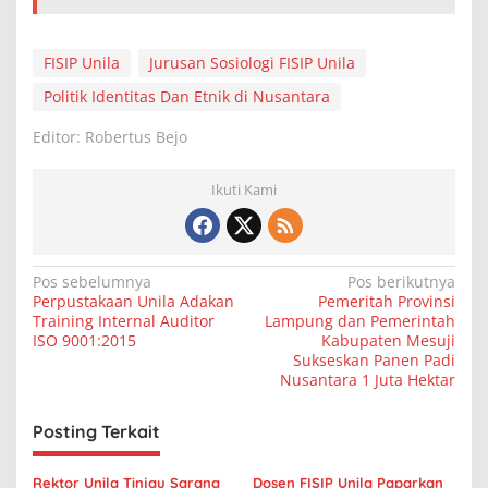
FISIP Unila
Jurusan Sosiologi FISIP Unila
Politik Identitas Dan Etnik di Nusantara
Editor: Robertus Bejo
Ikuti Kami
N
Pos sebelumnya
Pos berikutnya
Perpustakaan Unila Adakan
Pemeritah Provinsi
a
Training Internal Auditor
Lampung dan Pemerintah
v
ISO 9001:2015
Kabupaten Mesuji
Sukseskan Panen Padi
i
Nusantara 1 Juta Hektar
g
Posting Terkait
a
s
Rektor Unila Tinjau Sarana
Dosen FISIP Unila Paparkan