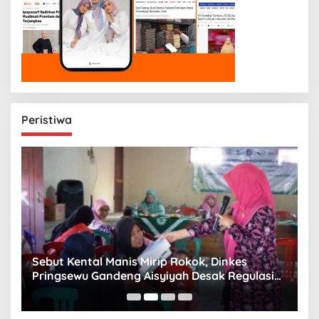
Peristiwa
n
Sebut Kental Manis Mirip Rokok, Dinkes
S
Pringsewu Gandeng Aisyiyah Desak Regulasi
H
Gizi Anak