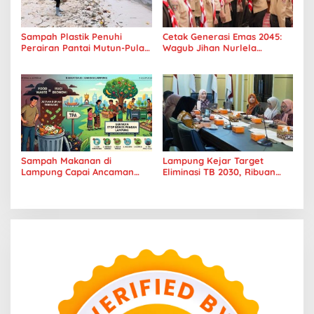
Sampah Plastik Penuhi
Cetak Generasi Emas 2045:
Perairan Pantai Mutun-Pulau
Wagub Jihan Nurlela
Tangkil, Perenang Turun
Tantang Pramuka UIN
Tangan
Lampung Transformasi ke
Era Digital
Sampah Makanan di
Lampung Kejar Target
Lampung Capai Ancaman
Eliminasi TB 2030, Ribuan
Serius, Warga Diminta
Kasus Tuberkulosis
Hentikan Kebiasaan Boros
Tanggamus Jadi Perhatian
Pangan