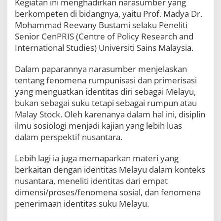
Kegiatan ini menghadirkan narasumber yang
l
berkompeten di bidangnya, yaitu Prof. Madya Dr.
i
t
Mohammad Reevany Bustami selaku Peneliti
i
Senior CenPRIS (Centre of Policy Research and
S
International Studies) Universiti Sains Malaysia.
e
n
i
Dalam paparannya narasumber menjelaskan
o
tentang fenomena rumpunisasi dan primerisasi
r
yang menguatkan identitas diri sebagai Melayu,
C
bukan sebagai suku tetapi sebagai rumpun atau
e
n
Malay Stock. Oleh karenanya dalam hal ini, disiplin
P
ilmu sosiologi menjadi kajian yang lebih luas
R
dalam perspektif nusantara.
I
S
U
Lebih lagi ia juga memaparkan materi yang
S
berkaitan dengan identitas Melayu dalam konteks
M
nusantara, meneliti identitas dari empat
dimensi/proses/fenomena sosial, dan fenomena
penerimaan identitas suku Melayu.