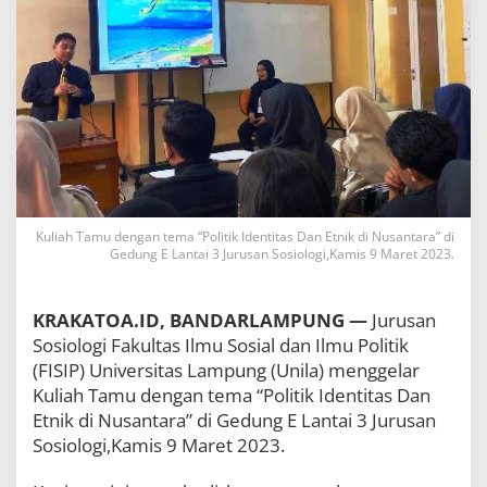
o
g
i
F
I
S
I
P
U
n
i
l
Kuliah Tamu dengan tema “Politik Identitas Dan Etnik di Nusantara” di
a
Gedung E Lantai 3 Jurusan Sosiologi,Kamis 9 Maret 2023.
H
a
d
KRAKATOA.ID, BANDARLAMPUNG —
Jurusan
i
r
Sosiologi Fakultas Ilmu Sosial dan Ilmu Politik
k
(FISIP) Universitas Lampung (Unila) menggelar
a
Kuliah Tamu dengan tema “Politik Identitas Dan
n
Etnik di Nusantara” di Gedung E Lantai 3 Jurusan
P
e
Sosiologi,Kamis 9 Maret 2023.
n
e