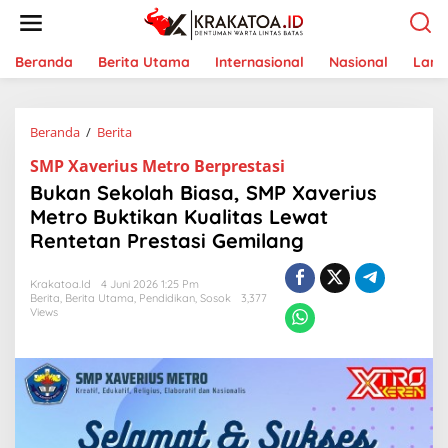
L
e
w
a
Beranda
Berita Utama
Internasional
Nasional
Lam
t
i
k
Beranda
/
Berita
B
e
u
k
SMP Xaverius Metro Berprestasi
k
o
a
n
Bukan Sekolah Biasa, SMP Xaverius
n
t
Metro Buktikan Kualitas Lewat
S
e
Rentetan Prestasi Gemilang
e
n
k
o
Krakatoa.id
4 Juni 2026 1:25 Pm
l
Berita
,
Berita Utama
,
Pendidikan
,
Sosok
3,377
a
Views
h
B
i
a
s
a
,