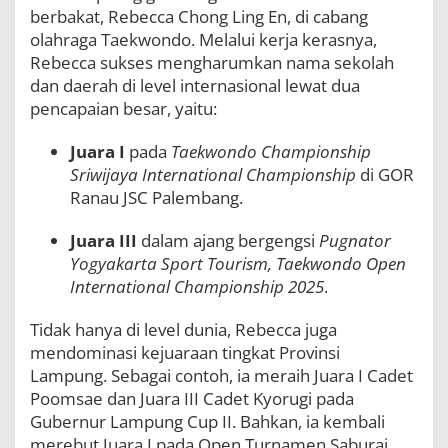
a
berbakat, Rebecca Chong Ling En, di cabang
s
olahraga Taekwondo. Melalui kerja kerasnya,
i
Rebecca sukses mengharumkan nama sekolah
G
dan daerah di level internasional lewat dua
e
m
pencapaian besar, yaitu:
i
l
Juara I
pada
Taekwondo Championship
a
Sriwijaya International Championship
di GOR
n
g
Ranau JSC Palembang.
Juara III
dalam ajang bergengsi
Pugnator
Yogyakarta Sport Tourism, Taekwondo Open
International Championship 2025
.
Tidak hanya di level dunia, Rebecca juga
mendominasi kejuaraan tingkat Provinsi
Lampung. Sebagai contoh, ia meraih Juara I Cadet
Poomsae dan Juara III Cadet Kyorugi pada
Gubernur Lampung Cup II. Bahkan, ia kembali
merebut Juara I pada Open Turnamen Saburai