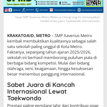
u
a
l
i
Siswi SMP Xaverius Metro Rebecca Chong Ling En menunjukkan
t
medali emas juara Taekwondo internasional,
a
s
L
KRAKATOAID, METRO
– SMP Xaverius Metro
e
kembali membuktikan kualitasnya sebagai salah
w
a
satu sekolah paling unggul di Kota Metro.
t
Faktanya, sepanjang tahun ajaran 2025/2026,
R
sekolah ini berhasil memborong puluhan piala di
e
berbagai bidang kompetisi. Mulai dari bidang
n
t
olahraga, seni, keagamaan, hingga kesuksesan
e
besar menembus panggung internasional.
t
a
Sabet Juara di Kancah
n
P
Internasional Lewat
r
Taekwondo
e
s
Prestasi paling gemilang lahir dari kontribusi siswi
t