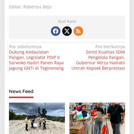
Editor: Robertus Bejo
Ikuti Kami
N
Pos sebelumnya
Pos berikutnya
Dukung Kedaulatan
Sentil Kualitas SDM
a
Pangan, Legislator PDIP Ir
Pengelola Pangan,
v
Sarwoko Hadiri Panen Raya
Gubernur Mirza Hadiahi
Jagung GNTI di Tegineneng
Umrah Kepsek Berprestasi
i
g
a
News Feed
s
i
p
o
s