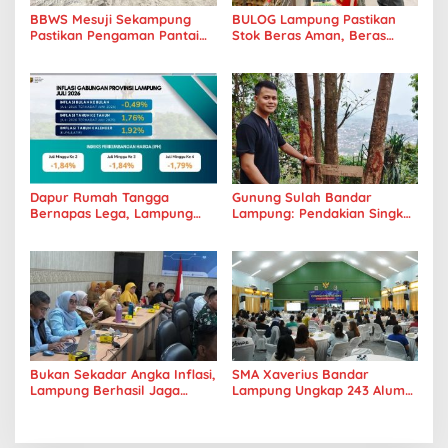
BBWS Mesuji Sekampung
BULOG Lampung Pastikan
Pastikan Pengaman Pantai
Stok Beras Aman, Beras
Mandiri Sejati Penuhi
Premium Punokawan Kini
Standar Mutu
Hadir di Retail Modern
Dapur Rumah Tangga
Gunung Sulah Bandar
Bernapas Lega, Lampung
Lampung: Pendakian Singkat
Jadi Provinsi Paling Stabil
dengan Panorama Kota
Harga Pangannya se-
yang Memukau
Sumatera
Bukan Sekadar Angka Inflasi,
SMA Xaverius Bandar
Lampung Berhasil Jaga
Lampung Ungkap 243 Alumni
Harga Pangan dan Daya Beli
Lanjut Kuliah hingga
Masyarakat
Mancanegara