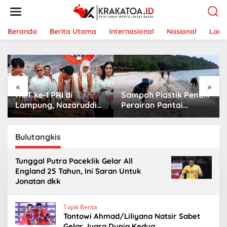
L
e
w
a
Beranda
Berita Utama
Internasional
Nasional
Lam
t
i
k
e
k
«
»
o
HUT ke-1 PRI di
Sampah Plastik Penuhi
n
t
Lampung, Nazaruddin
Perairan Pantai
e
Launching 800
Mutun-Pulau Tangkil,
n
Ambulans untuk
Perenang Turun
Indonesia
Tangan
Bulutangkis
Tunggal Putra Paceklik Gelar All
England 25 Tahun, Ini Saran Untuk
Jonatan dkk
Topik Berita
Tontowi Ahmad/Liliyana Natsir Sabet
Gelar Juara Dunia Kedua