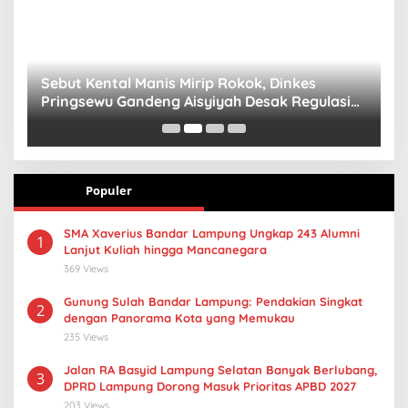
n
Sebut Kental Manis Mirip Rokok, Dinkes
S
Pringsewu Gandeng Aisyiyah Desak Regulasi
H
Gizi Anak
Populer
SMA Xaverius Bandar Lampung Ungkap 243 Alumni
1
Lanjut Kuliah hingga Mancanegara
369 Views
Gunung Sulah Bandar Lampung: Pendakian Singkat
2
dengan Panorama Kota yang Memukau
235 Views
Jalan RA Basyid Lampung Selatan Banyak Berlubang,
3
DPRD Lampung Dorong Masuk Prioritas APBD 2027
203 Views