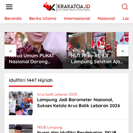
L
e
w
a
Beranda
Berita Utama
Internasional
Nasional
Lam
t
i
k
e
k
«
»
o
Ketua Umum PUKAT
HUT RI ke-81, YJI
n
t
Nasional Dorong
Lampung Selatan Ajak
e
PUKAT Tanjungkarang
Warga Jati Agung
n
Jadi Mitra Strategis
Sehat dan Kompak
Keuskupan
Idulfitri 1447 Hijriah
Arus balik Lebaran 2026
Lampung Jadi Barometer Nasional,
Sukses Kelola Arus Balik Lebaran 2026
FKUB Lampung
Nyepi dan Idulfitri Berdekatan, FKUB