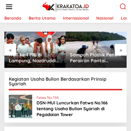
L
e
w
a
Beranda
Berita Utama
Internasional
Nasional
Lam
t
i
k
e
k
«
»
o
HUT ke-1 PRI di
Sampah Plastik Penuhi
n
t
Lampung, Nazaruddin
Perairan Pantai
e
Launching 800
Mutun-Pulau Tangkil,
n
Ambulans untuk
Perenang Turun
Indonesia
Tangan
Kegiatan Usaha Bulion Berdasarkan Prinsip
Syariah
Fatwa No.166
DSN-MUI Luncurkan Fatwa No.166
tentang Usaha Bulion Syariah di
Pegadaian Tower