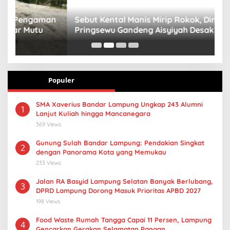
n
Sebut Kental Manis Mirip Rokok, Dinkes
S
Pringsewu Gandeng Aisyiyah Desak Regulasi
H
Gizi Anak
Populer
SMA Xaverius Bandar Lampung Ungkap 243 Alumni
1
Lanjut Kuliah hingga Mancanegara
369 Views
Gunung Sulah Bandar Lampung: Pendakian Singkat
2
dengan Panorama Kota yang Memukau
233 Views
Jalan RA Basyid Lampung Selatan Banyak Berlubang,
3
DPRD Lampung Dorong Masuk Prioritas APBD 2027
198 Views
Food Waste Rumah Tangga Capai 11 Persen, Lampung
4
Gencarkan Gerakan Selamatan Pangan