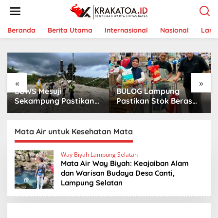
L
e
w
a
Beranda
Berita Utama
Internasional
Nasional
Lam
t
i
k
e
k
«
»
o
BBWS Mesuji
BULOG Lampung
n
t
Sekampung Pastikan
Pastikan Stok Beras
e
Pengaman Pantai
Aman, Beras Premium
n
Mandiri Sejati Penuhi
Punokawan Kini Hadir
Standar Mutu
di Retail Modern
Mata Air untuk Kesehatan Mata
Way Biyah Lampung Selatan
Mata Air Way Biyah: Keajaiban Alam
dan Warisan Budaya Desa Canti,
Lampung Selatan