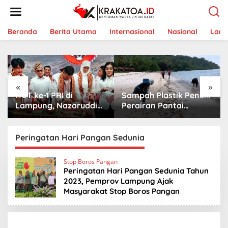
L
e
w
a
Beranda
Berita Utama
Internasional
Nasional
Lam
t
i
k
e
k
«
»
o
HUT ke-1 PRI di
Sampah Plastik Penuhi
n
t
Lampung, Nazaruddin
Perairan Pantai
e
Launching 800
Mutun-Pulau Tangkil,
n
Ambulans untuk
Perenang Turun
Indonesia
Tangan
Peringatan Hari Pangan Sedunia
Stop Boros Pangan
Peringatan Hari Pangan Sedunia Tahun
2023, Pemprov Lampung Ajak
Masyarakat Stop Boros Pangan