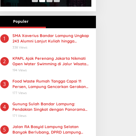
Populer
SMA Xaverius Bandar Lampung Ungkap
1
243 Alumni Lanjut Kuliah hingga
Mancanegara
338 Views
KPAPL Ajak Perenang Jakarta Nikmati
2
Open Water Swimming di Jalur Wisata
Lampung
194 Views
Food Waste Rumah Tangga Capai 11
3
Persen, Lampung Gencarkan Gerakan
Selamatan Pangan
177 Views
Gunung Sulah Bandar Lampung:
4
Pendakian Singkat dengan Panorama
Kota yang Memukau
171 Views
Jalan RA Basyid Lampung Selatan
5
Banyak Berlubang, DPRD Lampung