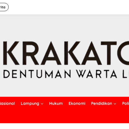
rita
Nasional
Lampung
Hukum
Ekonomi
Pendidikan
Poli