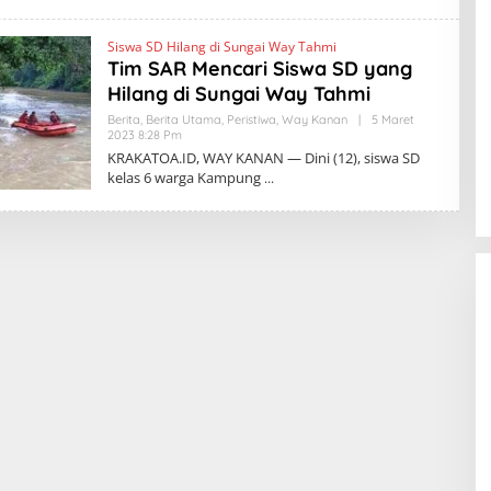
K
R
A
Siswa SD Hilang di Sungai Way Tahmi
K
Tim SAR Mencari Siswa SD yang
A
T
Hilang di Sungai Way Tahmi
O
A
Berita
,
Berita Utama
,
Peristiwa
,
Way Kanan
|
5 Maret
.
2023 8:28 Pm
O
I
L
KRAKATOA.ID, WAY KANAN — Dini (12), siswa SD
D
E
kelas 6 warga Kampung
H
K
R
A
K
A
T
O
A
.
I
D
BBWS Mesuji Sekampung Pastikan
Pengaman Pantai Mandiri Sejati
Penuhi Standar Mutu