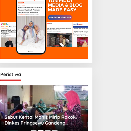
Peristiwa
Sebut Kental Manis Mirip Rokok,
Sambut Libur Sek
Dinkes Pringsewu Gandeng
Amiek Diyah Hib
Aisyiyah Desak Regulasi Gizi Anak
Melalui Aksi Jum