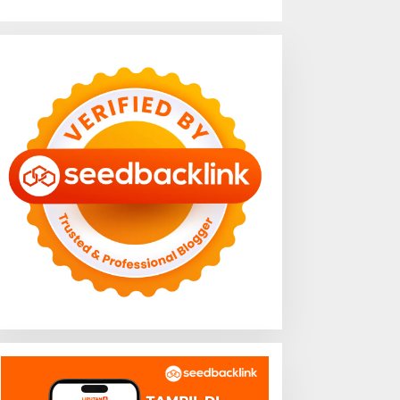
apur Rumah Tangga
Sampah Makanan di
ernapas Lega, Lampung
Lampung Capai Ancaman
adi Provinsi Paling Stabil
Serius, Warga Diminta
arga Pangannya se-
Hentikan Kebiasaan Boros
umatera
Pangan