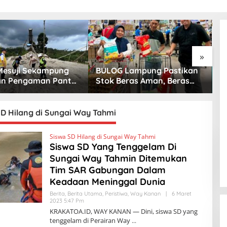
»
esuji Sekampung
BULOG Lampung Pastikan
D
an Pengaman Pantai
Stok Beras Aman, Beras
B
 Sejati Penuhi
Premium Punokawan Kini
J
r Mutu
Hadir di Retail Modern
H
S
D Hilang di Sungai Way Tahmi
Siswa SD Hilang di Sungai Way Tahmi
Siswa SD Yang Tenggelam Di
Sungai Way Tahmin Ditemukan
Tim SAR Gabungan Dalam
Keadaan Meninggal Dunia
Berita
,
Berita Utama
,
Peristiwa
,
Way Kanan
|
6 Maret
2023 5:47 Pm
O
L
KRAKATOA.ID, WAY KANAN — Dini, siswa SD yang
E
tenggelam di Perairan Way
H