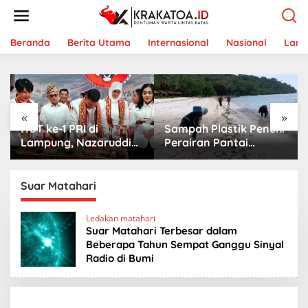
L
e
w
a
Beranda
Berita Utama
Internasional
Nasional
Lam
t
i
k
e
k
«
»
o
HUT ke-1 PRI di
Sampah Plastik Penuhi
n
t
Lampung, Nazaruddin
Perairan Pantai
e
Launching 800
Mutun-Pulau Tangkil,
n
Ambulans untuk
Perenang Turun
Indonesia
Tangan
Suar Matahari
Ledakan matahari
Suar Matahari Terbesar dalam
Beberapa Tahun Sempat Ganggu Sinyal
Radio di Bumi