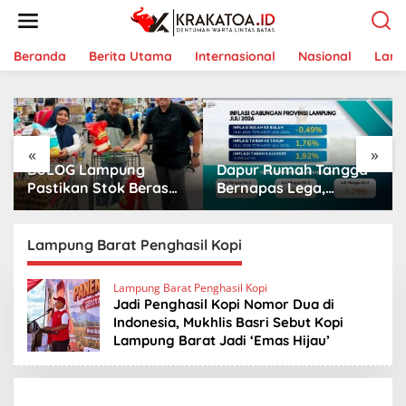
L
e
w
a
Beranda
Berita Utama
Internasional
Nasional
Lam
t
i
k
e
k
«
»
o
BULOG Lampung
Dapur Rumah Tangga
n
t
Pastikan Stok Beras
Bernapas Lega,
e
Aman, Beras Premium
Lampung Jadi Provinsi
n
Punokawan Kini Hadir
Paling Stabil Harga
di Retail Modern
Pangannya se-
Lampung Barat Penghasil Kopi
Sumatera
Lampung Barat Penghasil Kopi
Jadi Penghasil Kopi Nomor Dua di
Indonesia, Mukhlis Basri Sebut Kopi
Lampung Barat Jadi ‘Emas Hijau’