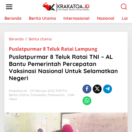
L
e
w
a
Beranda
Berita Utama
Internasional
Nasional
Lam
t
i
k
Beranda
/
Berita Utama
P
e
u
k
Puslatpurmar 8 Teluk Ratai Lampung
s
o
l
n
Puslatpurmar 8 Teluk Ratai TNI – AL
a
t
Bantu Pemerintah Percepatan
t
e
Vaksinasi Nasional Untuk Selamatkan
p
n
u
Negeri
r
m
Krakatoa.id
23 Februari 2022 3:59 Pm
a
Berita Utama
,
Pariwisata
,
Pesawaran
2,441
r
Views
8
T
e
l
u
k