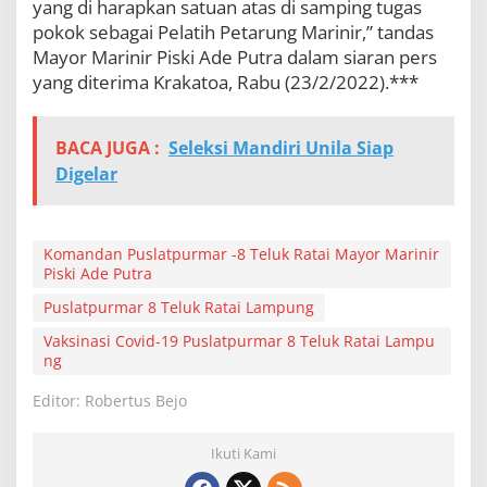
yang di harapkan satuan atas di samping tugas
n
pokok sebagai Pelatih Petarung Marinir,” tandas
a
l
Mayor Marinir Piski Ade Putra dalam siaran pers
U
yang diterima Krakatoa, Rabu (23/2/2022).***
n
t
u
BACA JUGA :
Seleksi Mandiri Unila Siap
k
S
Digelar
e
l
a
m
Komandan Puslatpurmar -8 Teluk Ratai Mayor Marinir
a
Piski Ade Putra
t
Puslatpurmar 8 Teluk Ratai Lampung
k
a
Vaksinasi Covid-19 Puslatpurmar 8 Teluk Ratai Lampu
n
ng
N
e
Editor: Robertus Bejo
g
e
r
Ikuti Kami
i