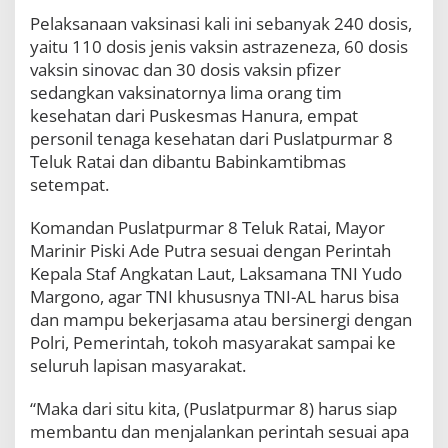
h
Pelaksanaan vaksinasi kali ini sebanyak 240 dosis,
P
yaitu 110 dosis jenis vaksin astrazeneza, 60 dosis
e
r
vaksin sinovac dan 30 dosis vaksin pfizer
c
sedangkan vaksinatornya lima orang tim
e
kesehatan dari Puskesmas Hanura, empat
p
personil tenaga kesehatan dari Puslatpurmar 8
a
t
Teluk Ratai dan dibantu Babinkamtibmas
a
setempat.
n
V
Komandan Puslatpurmar 8 Teluk Ratai, Mayor
a
k
Marinir Piski Ade Putra sesuai dengan Perintah
s
Kepala Staf Angkatan Laut, Laksamana TNI Yudo
i
Margono, agar TNI khususnya TNI-AL harus bisa
n
a
dan mampu bekerjasama atau bersinergi dengan
s
Polri, Pemerintah, tokoh masyarakat sampai ke
i
seluruh lapisan masyarakat.
N
a
“Maka dari situ kita, (Puslatpurmar 8) harus siap
s
i
membantu dan menjalankan perintah sesuai apa
o