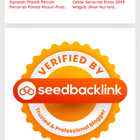
Sampah Plastik Penuhi
Cetak Generasi Emas 2045:
Perairan Pantai Mutun-Pulau
Wagub Jihan Nurlela
Tangkil, Perenang Turun
Tantang Pramuka UIN
Tangan
Lampung Transformasi ke
Era Digital