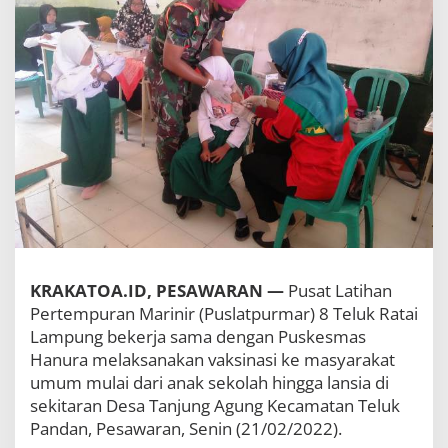
R
a
t
a
i
T
N
I
-
A
L
B
a
n
t
u
KRAKATOA.ID, PESAWARAN —
Pusat Latihan
P
Pertempuran Marinir (Puslatpurmar) 8 Teluk Ratai
e
m
Lampung bekerja sama dengan Puskesmas
e
Hanura melaksanakan vaksinasi ke masyarakat
r
umum mulai dari anak sekolah hingga lansia di
i
sekitaran Desa Tanjung Agung Kecamatan Teluk
n
t
Pandan, Pesawaran, Senin (21/02/2022).
a