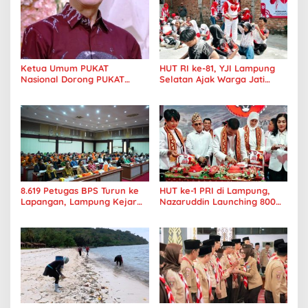
Ketua Umum PUKAT
HUT RI ke-81, YJI Lampung
Nasional Dorong PUKAT
Selatan Ajak Warga Jati
Tanjungkarang Jadi Mitra
Agung Sehat dan Kompak
Strategis Keuskupan
8.619 Petugas BPS Turun ke
HUT ke-1 PRI di Lampung,
Lapangan, Lampung Kejar
Nazaruddin Launching 800
Target Sensus Ekonomi 2026
Ambulans untuk Indonesia