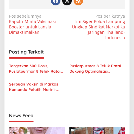
N
Pos sebelumnya
Pos berikutnya
Kapolri Minta Vaksinasi
Tim Siger Polda Lampung
a
Booster untuk Lansia
Ungkap Sindikat Narkotika
v
Dimaksimalkan
Jaringan Thailand-
Indonesia
i
g
Posting Terkait
a
s
Targetkan 300 Dosis,
Puslatpurmar 8 Teluk Ratai
Puslatpurmar 8 Teluk Ratai
Dukung Optimalisasi
i
TNI – AL Kembai Gelar
Pelaksanaan Vaksin Covid -19
p
Vaksinasi
di Lampung
Serbuan Vaksin di Markas
Komando Pelatih Marinir
o
Harimau Sumatera
s
News Feed