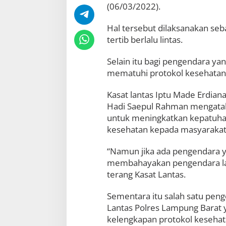
(06/03/2022).
k
e
P
Hal tersebut dilaksanakan seb
e
tertib berlalu lintas.
n
g
Selain itu bagi pengendara y
a
n
mematuhi protokol kesehatan 
d
a
Kasat lantas Iptu Made Erdia
r
Hadi Saepul Rahman mengatak
a
d
untuk meningkatkan kepatuhan 
i
kesehatan kepada masyarakat
L
a
“Namun jika ada pengendara ya
m
p
membahayakan pengendara lain
u
terang Kasat Lantas.
n
g
Sementara itu salah satu pen
B
a
Lantas Polres Lampung Barat 
r
kelengkapan protokol kesehata
a