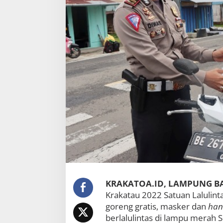
e
n
g
,
M
a
s
k
e
r
d
a
n
H
a
n
d
s
a
n
KRAKATOA.ID, LAMPUNG B
t
i
Krakatau 2022 Satuan Lalulin
z
goreng gratis, masker dan
han
e
berlalulintas di lampu merah 
r