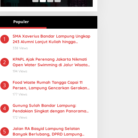
Populer
SMA Xaverius Bandar Lampung Ungkap
1
243 Alumni Lanjut Kuliah hingga
Mancanegara
338 Views
KPAPL Ajak Perenang Jakarta Nikmati
2
Open Water Swimming di Jalur Wisata
Lampung
194 Views
Food Waste Rumah Tangga Capai 11
3
Persen, Lampung Gencarkan Gerakan
Selamatan Pangan
177 Views
Gunung Sulah Bandar Lampung:
4
Pendakian Singkat dengan Panorama
Kota yang Memukau
172 Views
Jalan RA Basyid Lampung Selatan
5
Banyak Berlubang, DPRD Lampung