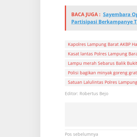
t
BACA JUGA :
Sayembara Op
Partisipasi Berkampanye Te
Kapolres Lampung Barat AKBP H
Kasat lantas Polres Lampung Bara
Lampu merah Sebarus Balik Buki
Polisi bagikan minyak goreng gra
Satuan Lalulintas Polres Lampung
Editor: Robertus Bejo
N
Pos sebelumnya