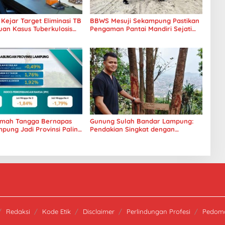
ejar Target Eliminasi TB
BBWS Mesuji Sekampung Pastikan
uan Kasus Tuberkulosis
Pengaman Pantai Mandiri Sejati
s Jadi Perhatian
Penuhi Standar Mutu
mah Tangga Bernapas
Gunung Sulah Bandar Lampung:
pung Jadi Provinsi Paling
Pendakian Singkat dengan
arga Pangannya se-
Panorama Kota yang Memukau
a
Redaksi
Kode Etik
Disclaimer
Perlindungan Profesi
Pedoma