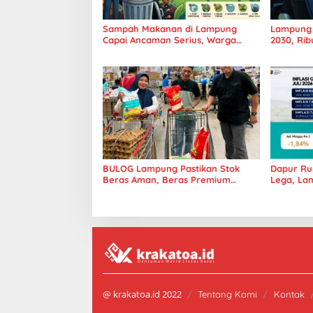
Sampah Makanan di Lampung
Lampung K
Capai Ancaman Serius, Warga
2030, Rib
Diminta Hentikan Kebiasaan Boros
Tanggamu
Pangan
BULOG Lampung Pastikan Stok
Dapur Ru
Beras Aman, Beras Premium
Lega, Lam
Punokawan Kini Hadir di Retail
Stabil H
Modern
Sumater
@ krakatoa.id 2022
Tentang Kami
Kontak