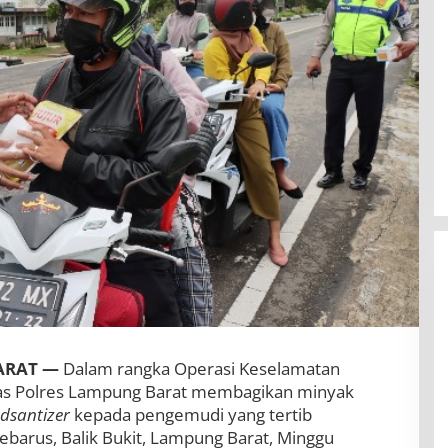
ARAT —
Dalam rangka Operasi Keselamatan
tas Polres Lampung Barat membagikan minyak
BBWS Mesuji Sekampung Pastikan
dsantizer
kepada pengemudi yang tertib
Pengaman Pantai Mandiri Sejati
Sebarus, Balik Bukit, Lampung Barat, Minggu
Penuhi Standar Mutu