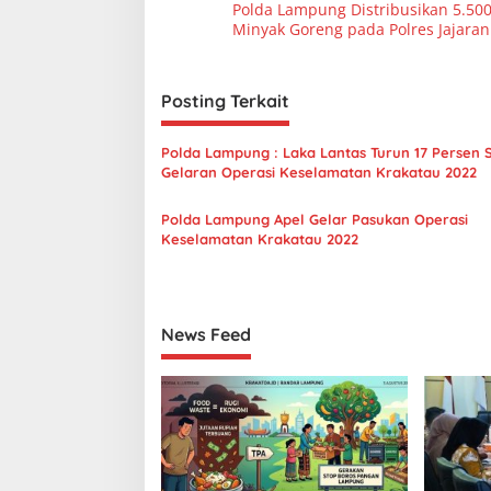
Polda Lampung Distribusikan 5.500
a
Minyak Goreng pada Polres Jajaran
v
i
Posting Terkait
g
a
Polda Lampung : Laka Lantas Turun 17 Persen
s
Gelaran Operasi Keselamatan Krakatau 2022
i
Polda Lampung Apel Gelar Pasukan Operasi
p
Keselamatan Krakatau 2022
o
s
News Feed