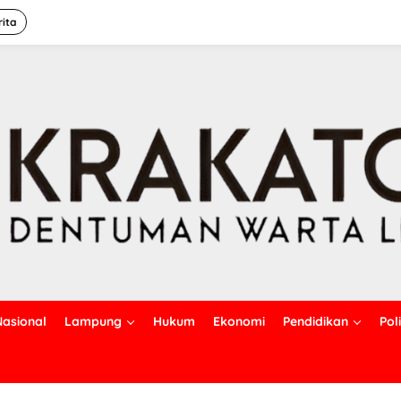
rita
Nasional
Lampung
Hukum
Ekonomi
Pendidikan
Poli