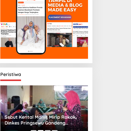
Peristiwa
Sebut Kental Manis Mirip Rokok,
Sambut Libur Sek
Dinkes Pringsewu Gandeng
Amiek Diyah Hib
Aisyiyah Desak Regulasi Gizi Anak
Melalui Aksi Jum