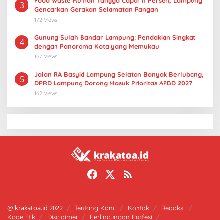
Food Waste Rumah Tangga Capai 11 Persen, Lampung
3
Gencarkan Gerakan Selamatan Pangan
172 Views
Gunung Sulah Bandar Lampung: Pendakian Singkat
4
dengan Panorama Kota yang Memukau
167 Views
Jalan RA Basyid Lampung Selatan Banyak Berlubang,
5
DPRD Lampung Dorong Masuk Prioritas APBD 2027
162 Views
@ krakatoa.id 2022
Tentang Kami
Kontak
Redaksi
Kode Etik
Disclaimer
Perlindungan Profesi