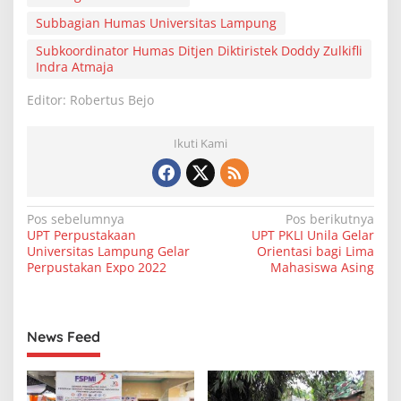
Subbagian Humas Universitas Lampung
Subkoordinator Humas Ditjen Diktiristek Doddy Zulkifli
Indra Atmaja
Editor: Robertus Bejo
Ikuti Kami
N
Pos sebelumnya
Pos berikutnya
UPT Perpustakaan
UPT PKLI Unila Gelar
a
Universitas Lampung Gelar
Orientasi bagi Lima
v
Perpustakan Expo 2022
Mahasiswa Asing
i
g
News Feed
a
s
i