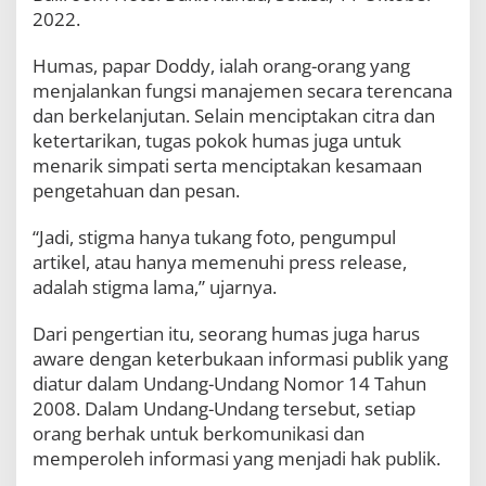
p
2022.
e
n
Humas, papar Doddy, ialah orang-orang yang
d
menjalankan fungsi manajemen secara terencana
i
d
dan berkelanjutan. Selain menciptakan citra dan
i
ketertarikan, tugas pokok humas juga untuk
k
menarik simpati serta menciptakan kesamaan
a
n
pengetahuan dan pesan.
B
i
“Jadi, stigma hanya tukang foto, pengumpul
d
artikel, atau hanya memenuhi press release,
a
adalah stigma lama,” ujarnya.
n
g
K
Dari pengertian itu, seorang humas juga harus
e
aware dengan keterbukaan informasi publik yang
h
diatur dalam Undang-Undang Nomor 14 Tahun
u
m
2008. Dalam Undang-Undang tersebut, setiap
a
orang berhak untuk berkomunikasi dan
s
memperoleh informasi yang menjadi hak publik.
a
n