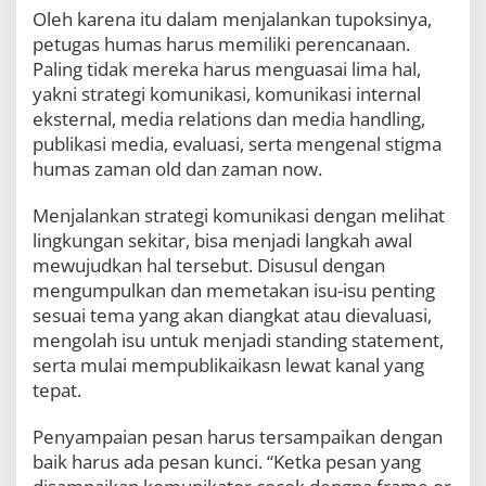
d
Oleh karena itu dalam menjalankan tupoksinya,
a
petugas humas harus memiliki perencanaan.
n
Paling tidak mereka harus menguasai lima hal,
F
yakni strategi komunikasi, komunikasi internal
o
t
eksternal, media relations dan media handling,
o
publikasi media, evaluasi, serta mengenal stigma
g
humas zaman old dan zaman now.
r
a
f
Menjalankan strategi komunikasi dengan melihat
i
lingkungan sekitar, bisa menjadi langkah awal
mewujudkan hal tersebut. Disusul dengan
mengumpulkan dan memetakan isu-isu penting
sesuai tema yang akan diangkat atau dievaluasi,
mengolah isu untuk menjadi standing statement,
serta mulai mempublikaikasn lewat kanal yang
tepat.
Penyampaian pesan harus tersampaikan dengan
baik harus ada pesan kunci. “Ketka pesan yang