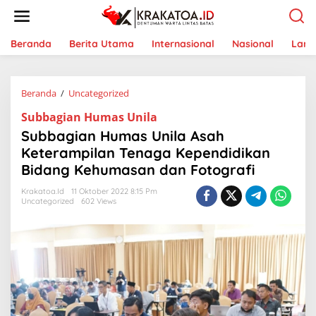
L
e
w
a
Beranda
Berita Utama
Internasional
Nasional
Lam
t
i
k
Beranda
/
Uncategorized
S
e
u
k
Subbagian Humas Unila
b
o
b
n
Subbagian Humas Unila Asah
a
t
Keterampilan Tenaga Kependidikan
g
e
Bidang Kehumasan dan Fotografi
i
n
a
Krakatoa.id
11 Oktober 2022 8:15 Pm
n
Uncategorized
602 Views
H
u
m
a
s
U
n
i
l