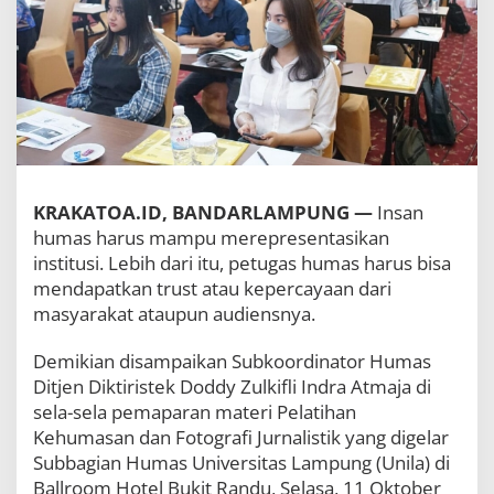
a
A
s
a
h
K
e
t
e
r
a
KRAKATOA.ID, BANDARLAMPUNG —
Insan
m
humas harus mampu merepresentasikan
p
institusi. Lebih dari itu, petugas humas harus bisa
i
mendapatkan trust atau kepercayaan dari
l
a
masyarakat ataupun audiensnya.
n
T
Demikian disampaikan Subkoordinator Humas
e
Ditjen Diktiristek Doddy Zulkifli Indra Atmaja di
n
a
sela-sela pemaparan materi Pelatihan
g
Kehumasan dan Fotografi Jurnalistik yang digelar
a
Subbagian Humas Universitas Lampung (Unila) di
K
Ballroom Hotel Bukit Randu, Selasa, 11 Oktober
e