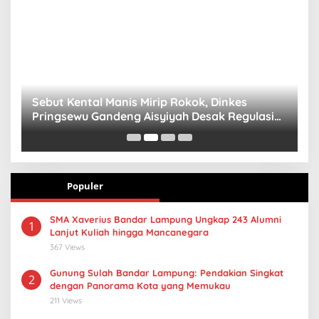
n
Sebut Kental Manis Mirip Rokok, Dinkes
S
Pringsewu Gandeng Aisyiyah Desak Regulasi
H
Gizi Anak
Populer
SMA Xaverius Bandar Lampung Ungkap 243 Alumni
1
Lanjut Kuliah hingga Mancanegara
367 Views
Gunung Sulah Bandar Lampung: Pendakian Singkat
2
dengan Panorama Kota yang Memukau
211 Views