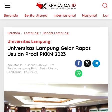
L
e
w
a
Beranda
Berita Utama
Internasional
Nasional
Lam
t
i
k
Beranda
/
Lampung
/
Bandar Lampung
U
e
n
k
Universitas Lampung
i
o
v
n
Universitas Lampung Gelar Rapat
e
t
Usulan Prodi PKKM 2023
r
e
s
n
i
Krakatoa.id
4 Januari 2023 9:16 Pm
Bandar Lampung
,
Berita
,
Berita Utama
,
t
Pendidikan
1,155 Views
a
s
L
a
m
p
u
n
g