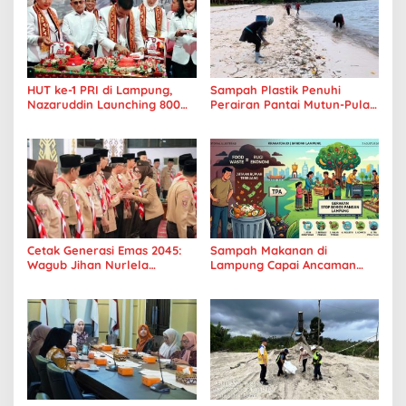
HUT ke-1 PRI di Lampung,
Sampah Plastik Penuhi
Nazaruddin Launching 800
Perairan Pantai Mutun-Pulau
Ambulans untuk Indonesia
Tangkil, Perenang Turun
Tangan
Cetak Generasi Emas 2045:
Sampah Makanan di
Wagub Jihan Nurlela
Lampung Capai Ancaman
Tantang Pramuka UIN
Serius, Warga Diminta
Lampung Transformasi ke
Hentikan Kebiasaan Boros
Era Digital
Pangan