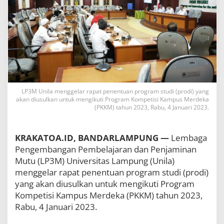
G
e
l
a
r
R
a
p
a
t
LP3M Unila menggelar rapat penentuan program studi (prodi) yang
U
akan diusulkan untuk mengikuti Program Kompetisi Kampus Merdeka
s
(PKKM) tahun 2023, Rabu, 4 Januari 2023.
u
l
a
KRAKATOA.ID, BANDARLAMPUNG —
Lembaga
n
Pengembangan Pembelajaran dan Penjaminan
P
r
Mutu (LP3M) Universitas Lampung (Unila)
o
menggelar rapat penentuan program studi (prodi)
d
yang akan diusulkan untuk mengikuti Program
i
P
Kompetisi Kampus Merdeka (PKKM) tahun 2023,
K
Rabu, 4 Januari 2023.
K
M