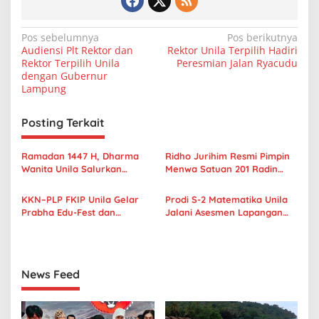
N
Pos sebelumnya
Pos berikutnya
Audiensi Plt Rektor dan
Rektor Unila Terpilih Hadiri
a
Rektor Terpilih Unila
Peresmian Jalan Ryacudu
v
dengan Gubernur
Lampung
i
g
Posting Terkait
a
s
Ramadan 1447 H, Dharma
Ridho Jurihim Resmi Pimpin
Wanita Unila Salurkan
Menwa Satuan 201 Radin
i
Ratusan Paket Sembako
Inten Unila
p
untuk Warga Sekitar Kampus
KKN–PLP FKIP Unila Gelar
Prodi S-2 Matematika Unila
Prabha Edu-Fest dan
Jalani Asesmen Lapangan
o
Kembangkan Taman Literasi
Akreditasi Lamsama
s
Interaktif
News Feed