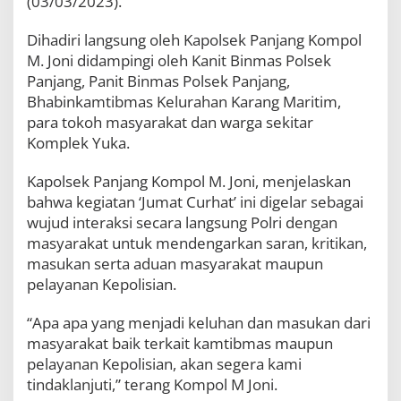
(03/03/2023).
W
a
Dihadiri langsung oleh Kapolsek Panjang Kompol
r
g
M. Joni didampingi oleh Kanit Binmas Polsek
a
Panjang, Panit Binmas Polsek Panjang,
K
Bhabinkamtibmas Kelurahan Karang Maritim,
o
para tokoh masyarakat dan warga sekitar
m
p
Komplek Yuka.
l
e
Kapolsek Panjang Kompol M. Joni, menjelaskan
k
bahwa kegiatan ‘Jumat Curhat’ ini digelar sebagai
Y
u
wujud interaksi secara langsung Polri dengan
k
masyarakat untuk mendengarkan saran, kritikan,
a
masukan serta aduan masyarakat maupun
pelayanan Kepolisian.
“Apa apa yang menjadi keluhan dan masukan dari
masyarakat baik terkait kamtibmas maupun
pelayanan Kepolisian, akan segera kami
tindaklanjuti,” terang Kompol M Joni.