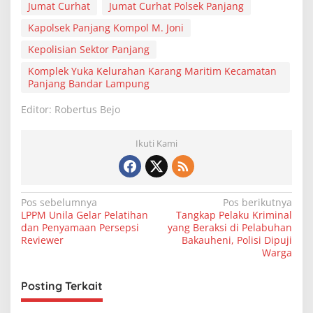
Jumat Curhat
Jumat Curhat Polsek Panjang
Kapolsek Panjang Kompol M. Joni
Kepolisian Sektor Panjang
Komplek Yuka Kelurahan Karang Maritim Kecamatan
Panjang Bandar Lampung
Editor: Robertus Bejo
Ikuti Kami
N
Pos sebelumnya
Pos berikutnya
LPPM Unila Gelar Pelatihan
Tangkap Pelaku Kriminal
a
dan Penyamaan Persepsi
yang Beraksi di Pelabuhan
v
Reviewer
Bakauheni, Polisi Dipuji
Warga
i
g
Posting Terkait
a