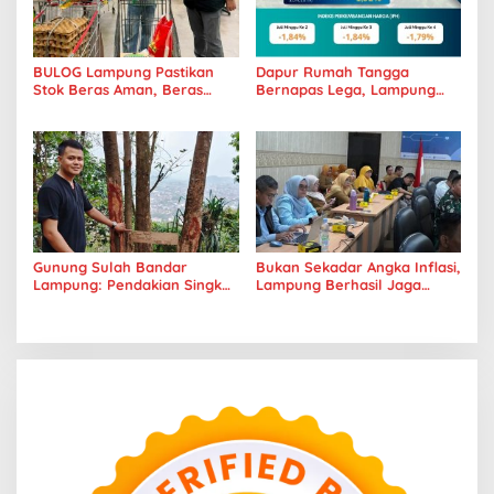
BULOG Lampung Pastikan
Dapur Rumah Tangga
Stok Beras Aman, Beras
Bernapas Lega, Lampung
Premium Punokawan Kini
Jadi Provinsi Paling Stabil
Hadir di Retail Modern
Harga Pangannya se-
Sumatera
Gunung Sulah Bandar
Bukan Sekadar Angka Inflasi,
Lampung: Pendakian Singkat
Lampung Berhasil Jaga
dengan Panorama Kota
Harga Pangan dan Daya Beli
yang Memukau
Masyarakat