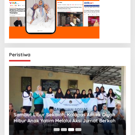
Peristiwa
Sambut Libur Sekolah, Kalapas Amiek Diyah
P
Hibur Anak Yatim Melalui Aksi Jumat Berkah
P
B