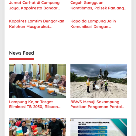
s
Jumat Curhat di Campang
Cegah Gangguan
Jaya, Kapolresta Bandar
Kamtibmas, Polsek Panjang
i
Lampung Ajak Masyarakat
Gelar Razia Di Jalan Lintas
p
Jaga Toleransi Kerukunan
Sumatera
Kapolres Lamtim Dengarkan
Kapolda Lampung Jalin
Umat Beragama
Keluhan Masyarakat
Komunikasi Dengan
o
Batanghari Nuban Melalui
Masyarakat Melalui Jumat
s
Kegiatan Jumat Curhat
Curhat
News Feed
Lampung Kejar Target
BBWS Mesuji Sekampung
Eliminasi TB 2030, Ribuan
Pastikan Pengaman Pantai
Kasus Tuberkulosis
Mandiri Sejati Penuhi
Tanggamus Jadi Perhatian
Standar Mutu