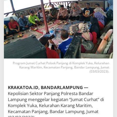
e
k
P
a
n
j
a
n
g
D
e
n
g
Program Jumat Curhat Polsek Panjang di Komplek Yuka, Kelurahan
a
Karang Maritim, Kecamatan Panjang, Bandar Lampung, Jumat
r
(03/03/2023).
k
a
n
KRAKATOA.ID, BANDARLAMPUNG —
M
a
Kepolisian Sektor Panjang Polresta Bandar
s
Lampung menggelar kegiatan “Jumat Curhat” di
u
Komplek Yuka, Kelurahan Karang Maritim,
k
a
Kecamatan Panjang, Bandar Lampung, Jumat
n