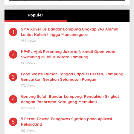
Populer
SMA Xaverius Bandar Lampung Ungkap 243 Alumni
1
Lanjut Kuliah hingga Mancanegara
336 Views
KPAPL Ajak Perenang Jakarta Nikmati Open Water
2
Swimming di Jalur Wisata Lampung
193 Views
Food Waste Rumah Tangga Capai 11 Persen, Lampung
3
Gencarkan Gerakan Selamatan Pangan
172 Views
Gunung Sulah Bandar Lampung: Pendakian Singkat
4
dengan Panorama Kota yang Memukau
169 Views
5 Peran Dewan Pengawas Syariah pada Aplikasi
5
Reksadana
163 Views