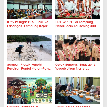
8.619 Petugas BPS Turun ke
HUT ke-1 PRI di Lampung,
Lapangan, Lampung Kejar
Nazaruddin Launching 800
Target Sensus Ekonomi 2026
Ambulans untuk Indonesia
Sampah Plastik Penuhi
Cetak Generasi Emas 2045:
Perairan Pantai Mutun-Pulau
Wagub Jihan Nurlela
Tangkil, Perenang Turun
Tantang Pramuka UIN
Tangan
Lampung Transformasi ke
Era Digital
Sampah Makanan di
Lampung Kejar Target