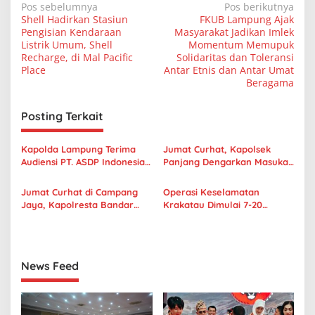
N
Pos sebelumnya
Pos berikutnya
Shell Hadirkan Stasiun
FKUB Lampung Ajak
a
Pengisian Kendaraan
Masyarakat Jadikan Imlek
v
Listrik Umum, Shell
Momentum Memupuk
Recharge, di Mal Pacific
Solidaritas dan Toleransi
i
Place
Antar Etnis dan Antar Umat
Beragama
g
a
Posting Terkait
s
i
Kapolda Lampung Terima
Jumat Curhat, Kapolsek
p
Audiensi PT. ASDP Indonesia
Panjang Dengarkan Masukan
Ferry
Warga Komplek Yuka
o
Jumat Curhat di Campang
Operasi Keselamatan
s
Jaya, Kapolresta Bandar
Krakatau Dimulai 7-20
Lampung Ajak Masyarakat
Februari 2023, Ini Pesan
Jaga Toleransi Kerukunan
Kapolda Lampung
Umat Beragama
News Feed