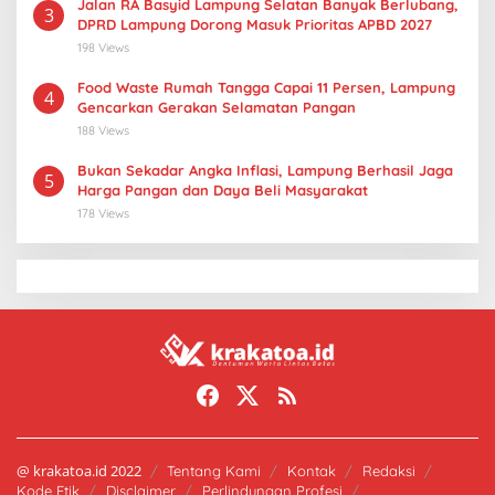
Jalan RA Basyid Lampung Selatan Banyak Berlubang,
3
DPRD Lampung Dorong Masuk Prioritas APBD 2027
198 Views
Food Waste Rumah Tangga Capai 11 Persen, Lampung
4
Gencarkan Gerakan Selamatan Pangan
188 Views
Bukan Sekadar Angka Inflasi, Lampung Berhasil Jaga
5
Harga Pangan dan Daya Beli Masyarakat
178 Views
@ krakatoa.id 2022
Tentang Kami
Kontak
Redaksi
Kode Etik
Disclaimer
Perlindungan Profesi