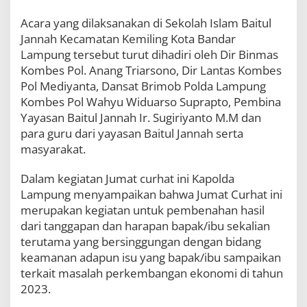
a
t
Acara yang dilaksanakan di Sekolah Islam Baitul
M
Jannah Kecamatan Kemiling Kota Bandar
e
Lampung tersebut turut dihadiri oleh Dir Binmas
l
a
Kombes Pol. Anang Triarsono, Dir Lantas Kombes
l
Pol Mediyanta, Dansat Brimob Polda Lampung
u
Kombes Pol Wahyu Widuarso Suprapto, Pembina
i
Yayasan Baitul Jannah Ir. Sugiriyanto M.M dan
J
u
para guru dari yayasan Baitul Jannah serta
m
masyarakat.
a
t
Dalam kegiatan Jumat curhat ini Kapolda
C
u
Lampung menyampaikan bahwa Jumat Curhat ini
r
merupakan kegiatan untuk pembenahan hasil
h
dari tanggapan dan harapan bapak/ibu sekalian
a
terutama yang bersinggungan dengan bidang
t
keamanan adapun isu yang bapak/ibu sampaikan
terkait masalah perkembangan ekonomi di tahun
2023.