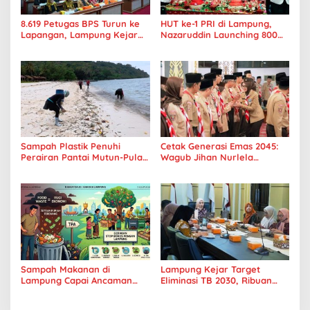
8.619 Petugas BPS Turun ke
HUT ke-1 PRI di Lampung,
Lapangan, Lampung Kejar
Nazaruddin Launching 800
Target Sensus Ekonomi 2026
Ambulans untuk Indonesia
Sampah Plastik Penuhi
Cetak Generasi Emas 2045:
Perairan Pantai Mutun-Pulau
Wagub Jihan Nurlela
Tangkil, Perenang Turun
Tantang Pramuka UIN
Tangan
Lampung Transformasi ke
Era Digital
Sampah Makanan di
Lampung Kejar Target
Lampung Capai Ancaman
Eliminasi TB 2030, Ribuan
Serius, Warga Diminta
Kasus Tuberkulosis
Hentikan Kebiasaan Boros
Tanggamus Jadi Perhatian