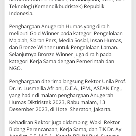
u
Teknologi (Kemendikbudristek) Republik
A
Indonesia.
n
u
g
Penghargaan Anugerah Humas yang diraih
e
meliputi Gold Winner pada kategori Pengelolaan
r
Majalah, Siaran Pers, Media Sosial, Insan Humas,
a
dan Bronze Winner untuk Pengelolaan Laman.
h
D
Selanjutnya Bronze Winner juga diraih pada
i
kategori Kerja Sama dengan Pemerintah dan
k
NGO.
t
i
r
Penghargaan diterima langsung Rektor Unila Prof.
i
Dr. Ir. Lusmeilia Afriani, D.E.A., IPM., ASEAN Eng.,
s
yang hadir di malam penghargaan Anugerah
t
e
Humas Diktiristek 2023, Rabu malam, 13
k
Desember 2023, di Hotel Sheraton, Jakarta.
2
0
Kehadiran Rektor juga didampingi Wakil Rektor
2
Bidang Perencanaan, Kerja Sama, dan TIK Dr. Ayi
3