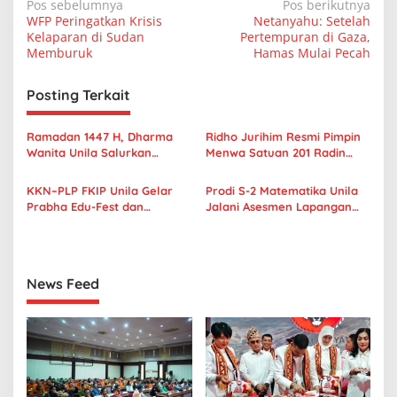
N
Pos sebelumnya
Pos berikutnya
WFP Peringatkan Krisis
Netanyahu: Setelah
a
Kelaparan di Sudan
Pertempuran di Gaza,
v
Memburuk
Hamas Mulai Pecah
i
Posting Terkait
g
a
Ramadan 1447 H, Dharma
Ridho Jurihim Resmi Pimpin
s
Wanita Unila Salurkan
Menwa Satuan 201 Radin
Ratusan Paket Sembako
Inten Unila
i
untuk Warga Sekitar Kampus
KKN–PLP FKIP Unila Gelar
Prodi S-2 Matematika Unila
p
Prabha Edu-Fest dan
Jalani Asesmen Lapangan
Kembangkan Taman Literasi
Akreditasi Lamsama
o
Interaktif
s
News Feed