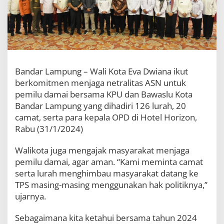
D
a
n
B
A
W
A
S
Bandar Lampung – Wali Kota Eva Dwiana ikut
L
berkomitmen menjaga netralitas ASN untuk
U
pemilu damai bersama KPU dan Bawaslu Kota
S
e
Bandar Lampung yang dihadiri 126 lurah, 20
r
camat, serta para kepala OPD di Hotel Horizon,
u
Rabu (31/1/2024)
k
a
n
Walikota juga mengajak masyarakat menjaga
A
pemilu damai, agar aman. “Kami meminta camat
S
serta lurah menghimbau masyarakat datang ke
N
TPS masing-masing menggunakan hak politiknya,”
N
e
ujarnya.
t
r
Sebagaimana kita ketahui bersama tahun 2024
a