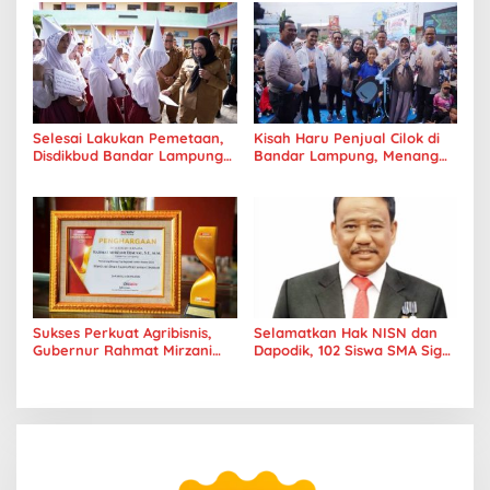
Selesai Lakukan Pemetaan,
Kisah Haru Penjual Cilok di
Disdikbud Bandar Lampung
Bandar Lampung, Menang
Umumkan Hasil Sekolah
Hadiah Mobil Setelah 12
Tujuan Esok Hari
Tahun Tak Bisa Pulang
Kampung
Sukses Perkuat Agribisnis,
Selamatkan Hak NISN dan
Gubernur Rahmat Mirzani
Dapodik, 102 Siswa SMA Siger
Djausal Raih Penghargaan
Dipindahkan ke Sekolah
Bergengsi di Jakarta
Swasta