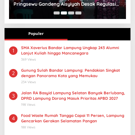
Pringsewu Gandeng Aisyiyah Desak Regulasi
H
Gizi Anak
Populer
SMA Xaverius Bandar Lampung Ungkap 243 Alumni
1
Lanjut Kuliah hingga Mancanegara
369 Views
Gunung Sulah Bandar Lampung: Pendakian Singkat
2
dengan Panorama Kota yang Memukau
234 Views
Jalan RA Basyid Lampung Selatan Banyak Berlubang,
3
DPRD Lampung Dorong Masuk Prioritas APBD 2027
198 Views
Food Waste Rumah Tangga Capai 11 Persen, Lampung
4
Gencarkan Gerakan Selamatan Pangan
188 Views