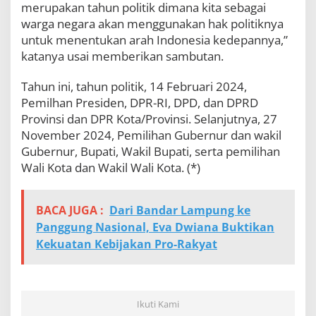
merupakan tahun politik dimana kita sebagai
l
i
warga negara akan menggunakan hak politiknya
t
untuk menentukan arah Indonesia kedepannya,”
a
katanya usai memberikan sambutan.
s
D
a
Tahun ini, tahun politik, 14 Februari 2024,
l
Pemilhan Presiden, DPR-RI, DPD, dan DPRD
a
Provinsi dan DPR Kota/Provinsi. Selanjutnya, 27
m
November 2024, Pemilihan Gubernur dan wakil
P
i
Gubernur, Bupati, Wakil Bupati, serta pemilihan
l
Wali Kota dan Wakil Wali Kota. (*)
k
a
d
BACA JUGA :
Dari Bandar Lampung ke
a
Panggung Nasional, Eva Dwiana Buktikan
Kekuatan Kebijakan Pro-Rakyat
Ikuti Kami