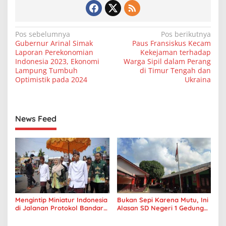
N
Pos sebelumnya
Pos berikutnya
Gubernur Arinal Simak
Paus Fransiskus Kecam
a
Laporan Perekonomian
Kekejaman terhadap
v
Indonesia 2023, Ekonomi
Warga Sipil dalam Perang
Lampung Tumbuh
di Timur Tengah dan
i
Optimistik pada 2024
Ukraina
g
a
s
News Feed
i
p
o
s
Mengintip Miniatur Indonesia
Bukan Sepi Karena Mutu, Ini
di Jalanan Protokol Bandar
Alasan SD Negeri 1 Gedung
Lampung Saat HUT Ke-344
Meneng Bandar Lampung
Hanya Dapat Dua Siswa Baru