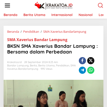
L
e
w
a
Beranda
Berita Utama
Internasional
Nasional
Lam
t
i
k
Beranda
/
Pendidikan
/
SMA Xaverius Bandarlampung
B
e
K
k
SMA Xaverius Bandar Lampung
S
o
N
n
BKSN SMA Xaverius Bandar Lampung :
S
t
Bersama dalam Perbedaan
M
e
A
n
X
Krakatoa.id
28 September 2024 8:25 Am
Bandar Lampung
,
Berita
,
Berita Utama
,
Pendidikan
,
SMA
a
Xaverius Bandarlampung
995 Views
v
e
r
i
u
s
B
a
n