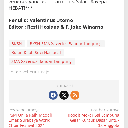
generasi yang lebih harmonis. Salam Xavepa
HEBAT!***
Penulis : Valentinus Utomo
Editor : Resti Hosiana & F. Joko Winarno
BKSN
BKSN SMA Xaverius Bandar Lampung
Bulan Kitab Suci Nasional
SMA Xaverius Bandar Lampung
Editor: Robertus Bejo
Ikuti Kami
N
Pos sebelumnya
Pos berikutnya
PSM Unila Raih Medali
Kopdit Mekar Sai Lampung
a
Emas Surabaya World
Gelar Kursus Dasar untuk
v
Choir Festival 2024
38 Anggota