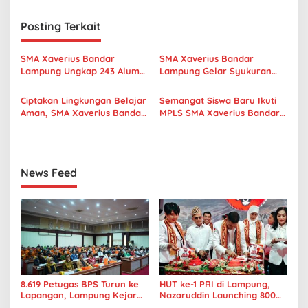
i
Posting Terkait
g
a
SMA Xaverius Bandar
SMA Xaverius Bandar
s
Lampung Ungkap 243 Alumni
Lampung Gelar Syukuran
Lanjut Kuliah hingga
Pengabdian F. Joko Winarno,
i
Mancanegara
Thadeus Engko, dan
Ciptakan Lingkungan Belajar
Semangat Siswa Baru Ikuti
p
Purnabakti Suhardi
Aman, SMA Xaverius Bandar
MPLS SMA Xaverius Bandar
Lampung Gelar Workshop
Lampung 2026, Bangun
o
Sekolah Ramah Anak
Karakter, Kreativitas, dan
s
Koneksi
News Feed
8.619 Petugas BPS Turun ke
HUT ke-1 PRI di Lampung,
Lapangan, Lampung Kejar
Nazaruddin Launching 800
Target Sensus Ekonomi 2026
Ambulans untuk Indonesia