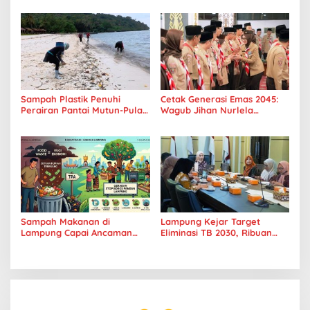
Sampah Plastik Penuhi
Cetak Generasi Emas 2045:
Perairan Pantai Mutun-Pulau
Wagub Jihan Nurlela
Tangkil, Perenang Turun
Tantang Pramuka UIN
Tangan
Lampung Transformasi ke
Era Digital
Sampah Makanan di
Lampung Kejar Target
Lampung Capai Ancaman
Eliminasi TB 2030, Ribuan
Serius, Warga Diminta
Kasus Tuberkulosis
Hentikan Kebiasaan Boros
Tanggamus Jadi Perhatian
Pangan