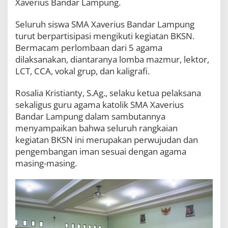
Xaverius Bandar Lampung.
r
b
Seluruh siswa SMA Xaverius Bandar Lampung
e
d
turut berpartisipasi mengikuti kegiatan BKSN.
a
Bermacam perlombaan dari 5 agama
a
dilaksanakan, diantaranya lomba mazmur, lektor,
n
LCT, CCA, vokal grup, dan kaligrafi.
Rosalia Kristianty, S.Ag., selaku ketua pelaksana
sekaligus guru agama katolik SMA Xaverius
Bandar Lampung dalam sambutannya
menyampaikan bahwa seluruh rangkaian
kegiatan BKSN ini merupakan perwujudan dan
pengembangan iman sesuai dengan agama
masing-masing.