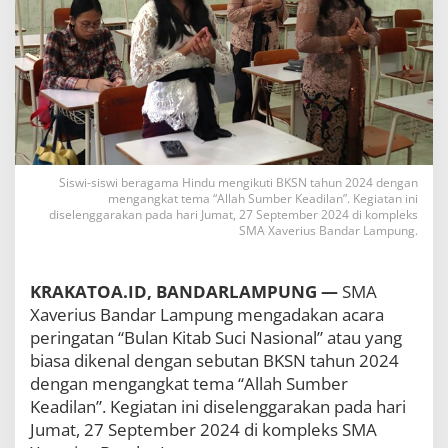
d
a
r
L
a
m
p
u
n
g
Siswi-siswi beragama Hindu mengikuti BKSN tahun 2024 dengan
:
mengangkat tema “Allah Sumber Keadilan”. Kegiatan ini
B
diselenggarakan pada hari Jumat, 27 September 2024 di kompleks
e
SMA Xaverius Bandar Lampung.
r
s
a
KRAKATOA.ID, BANDARLAMPUNG —
SMA
m
Xaverius Bandar Lampung mengadakan acara
a
d
peringatan “Bulan Kitab Suci Nasional” atau yang
a
biasa dikenal dengan sebutan BKSN tahun 2024
l
dengan mengangkat tema “Allah Sumber
a
Keadilan”. Kegiatan ini diselenggarakan pada hari
m
P
Jumat, 27 September 2024 di kompleks SMA
e