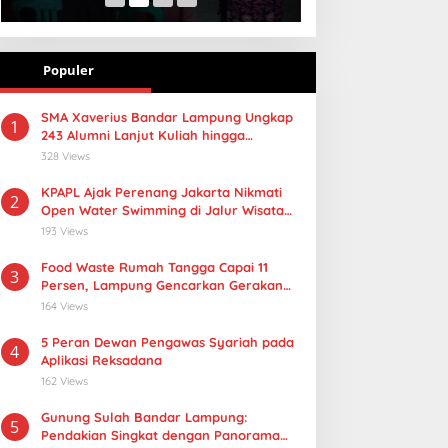
Populer
SMA Xaverius Bandar Lampung Ungkap
1
243 Alumni Lanjut Kuliah hingga
Mancanegara
328 Views
KPAPL Ajak Perenang Jakarta Nikmati
2
Open Water Swimming di Jalur Wisata
Lampung
193 Views
Food Waste Rumah Tangga Capai 11
3
Persen, Lampung Gencarkan Gerakan
Selamatan Pangan
164 Views
5 Peran Dewan Pengawas Syariah pada
4
Aplikasi Reksadana
162 Views
Gunung Sulah Bandar Lampung:
5
Pendakian Singkat dengan Panorama