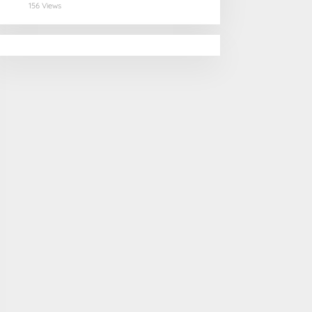
Kota yang Memukau
156 Views