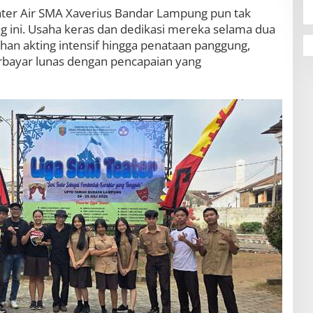
u
eater Air SMA Xaverius Bandar Lampung pun tak
t
g ini. Usaha keras dan dedikasi mereka selama dua
P
tihan akting intensif hingga penataan panggung,
e
terbayar lunas dengan pencapaian yang
r
d
a
n
a