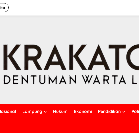
ita
Nasional
Lampung
Hukum
Ekonomi
Pendidikan
Poli