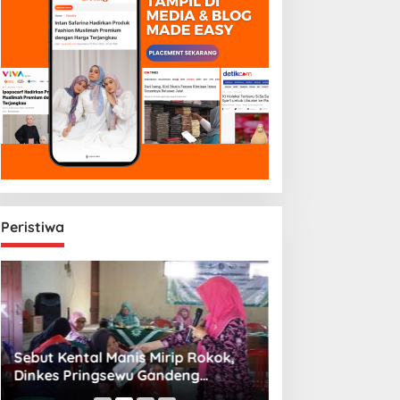
Peristiwa
Sebut Kental Manis Mirip Rokok,
Sambut Libur Sek
Dinkes Pringsewu Gandeng
Amiek Diyah Hib
Aisyiyah Desak Regulasi Gizi Anak
Melalui Aksi Jum