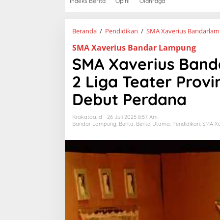
Indeks Berita
Opini
Olahraga
Beranda
/
Pendidikan
/
SMA Xaverius Bandarla
SMA Xaverius Bandar Lampung
SMA Xaverius Band
2 Liga Teater Prov
Debut Perdana
Krakatoa.id
26 Juli 2025 8:57 Am
Bandar Lampung
,
Berita
,
Berita Utama
,
Pendidikan
,
SMA Xa