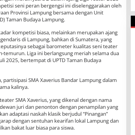
o
petisi seni peran bergengsi ini diselenggarakan oleh
v
yaan Provinsi Lampung bersama dengan Unit
i
TD) Taman Budaya Lampung.
n
s
i
ekadar kompetisi biasa, melainkan merupakan ajang
L
 legendaris di Lampung, bahkan di Sumatera, yang
a
Reputasinya sebagai barometer kualitas seni teater
m
un-temurun. Liga ini berlangsung meriah selama dua
p
u
 Juli 2025, bertempat di UPTD Taman Budaya
n
g
2
 partisipasi SMA Xaverius Bandar Lampung dalam
0
2
ama kalinya.
5
d
teater SMA Xaverius, yang dikenal dengan nama
a
 dewan juri dan penonton dengan penampilan yang
l
a
adaptasi naskah klasik berjudul “Pinangan”
m
garap dengan sentuhan kearifan lokal Lampung dan
D
an bakat luar biasa para siswa.
e
b