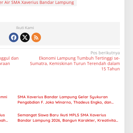
er Air SMA Xaverius Bandar Lampung
Ikuti Kami
Pos berikutnya
ggul dan
Ekonomi Lampung Tumbuh Tertinggi se-
araan
Sumatra, Kemiskinan Turun Terendah dalam
15 Tahun
umni
SMA Xaverius Bandar Lampung Gelar Syukuran
Pengabdian F. Joko Winarno, Thadeus Engko, dan
Purnabakti Suhardi
ius
Semangat Siswa Baru Ikuti MPLS SMA Xaverius
mah
Bandar Lampung 2026, Bangun Karakter, Kreativitas,
dan Koneksi