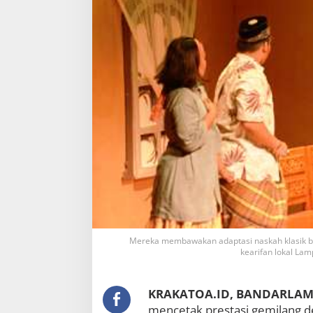
Mereka membawakan adaptasi naskah klasik be
kearifan lokal La
KRAKATOA.ID, BANDARLA
mencetak prestasi gemilang d