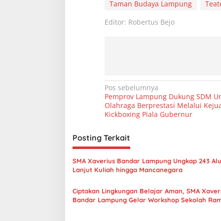
Taman Budaya Lampung
Teat
Editor: Robertus Bejo
N
Pos sebelumnya
Pemprov Lampung Dukung SDM Un
a
Olahraga Berprestasi Melalui Keju
v
Kickboxing Piala Gubernur
i
Posting Terkait
g
a
SMA Xaverius Bandar Lampung Ungkap 243 Al
s
Lanjut Kuliah hingga Mancanegara
i
Ciptakan Lingkungan Belajar Aman, SMA Xaver
p
Bandar Lampung Gelar Workshop Sekolah Ra
Anak
o