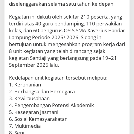
diselenggarakan selama satu tahun ke depan.
B
a
n
Kegiatan ini diikuti oleh sekitar 210 peserta, yang
d
terdiri atas 40 guru pendamping, 110 perwakilan
a
kelas, dan 60 pengurus OSIS SMA Xaverius Bandar
r
L
Lampung Periode 2025/ 2026. Sidang ini
a
bertujuan untuk mengesahkan program kerja dari
m
8 unit kegiatan yang telah dirancang sejak
p
u
kegiatan Santiaji yang berlangsung pada 19–21
n
September 2025 lalu.
g
P
Kedelapan unit kegiatan tersebut meliputi:
e
1. Kerohanian
r
i
2. Berbangsa dan Bernegara
o
3. Kewirausahaan
d
4. Pengembangan Potensi Akademik
e
2
5. Kesegaran Jasmani
0
6. Sosial Kemasyarakatan
2
7. Multimedia
5
8. Seni
/