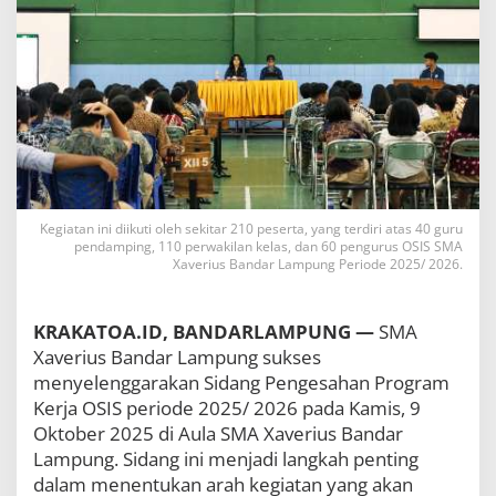
o
g
r
a
m
K
e
r
j
a
O
S
Kegiatan ini diikuti oleh sekitar 210 peserta, yang terdiri atas 40 guru
pendamping, 110 perwakilan kelas, dan 60 pengurus OSIS SMA
I
Xaverius Bandar Lampung Periode 2025/ 2026.
S
S
M
A
KRAKATOA.ID, BANDARLAMPUNG —
SMA
X
Xaverius Bandar Lampung sukses
a
menyelenggarakan Sidang Pengesahan Program
v
Kerja OSIS periode 2025/ 2026 pada Kamis, 9
e
r
Oktober 2025 di Aula SMA Xaverius Bandar
i
Lampung. Sidang ini menjadi langkah penting
u
dalam menentukan arah kegiatan yang akan
s