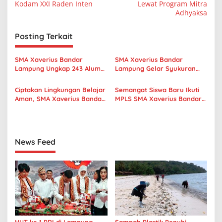
v
Kodam XXI Raden Inten
Lewat Program Mitra
Adhyaksa
i
g
Posting Terkait
a
s
SMA Xaverius Bandar
SMA Xaverius Bandar
Lampung Ungkap 243 Alumni
Lampung Gelar Syukuran
i
Lanjut Kuliah hingga
Pengabdian F. Joko Winarno,
p
Mancanegara
Thadeus Engko, dan
Ciptakan Lingkungan Belajar
Semangat Siswa Baru Ikuti
Purnabakti Suhardi
Aman, SMA Xaverius Bandar
MPLS SMA Xaverius Bandar
o
Lampung Gelar Workshop
Lampung 2026, Bangun
s
Sekolah Ramah Anak
Karakter, Kreativitas, dan
Koneksi
News Feed
HUT ke-1 PRI di Lampung,
Sampah Plastik Penuhi