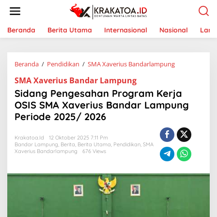
L
e
w
a
Beranda
Berita Utama
Internasional
Nasional
Lam
t
i
k
Beranda
/
Pendidikan
/
SMA Xaverius Bandarlampung
S
e
i
k
SMA Xaverius Bandar Lampung
d
o
a
n
Sidang Pengesahan Program Kerja
n
t
OSIS SMA Xaverius Bandar Lampung
g
e
Periode 2025/ 2026
P
n
e
n
Krakatoa.id
12 Oktober 2025 7:11 Pm
g
Bandar Lampung
,
Berita
,
Berita Utama
,
Pendidikan
,
SMA
e
Xaverius Bandarlampung
676 Views
s
a
h
a
n
P
r