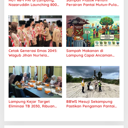
Nazaruddin Launching 800
Perairan Pantai Mutun-Pulau
Ambulans untuk Indonesia
Tangkil, Perenang Turun
Tangan
Cetak Generasi Emas 2045:
Sampah Makanan di
Wagub Jihan Nurlela
Lampung Capai Ancaman
Tantang Pramuka UIN
Serius, Warga Diminta
Lampung Transformasi ke
Hentikan Kebiasaan Boros
Era Digital
Pangan
Lampung Kejar Target
BBWS Mesuji Sekampung
Eliminasi TB 2030, Ribuan
Pastikan Pengaman Pantai
Kasus Tuberkulosis
Mandiri Sejati Penuhi
Tanggamus Jadi Perhatian
Standar Mutu