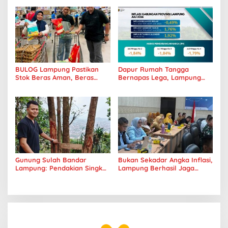
Tanggamus Jadi Perhatian
Standar Mutu
BULOG Lampung Pastikan
Dapur Rumah Tangga
Stok Beras Aman, Beras
Bernapas Lega, Lampung
Premium Punokawan Kini
Jadi Provinsi Paling Stabil
Hadir di Retail Modern
Harga Pangannya se-
Sumatera
Gunung Sulah Bandar
Bukan Sekadar Angka Inflasi,
Lampung: Pendakian Singkat
Lampung Berhasil Jaga
dengan Panorama Kota
Harga Pangan dan Daya Beli
yang Memukau
Masyarakat