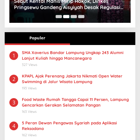
n
Sebut Kental Manis Mirip Rokok, Dinkes
S
Pringsewu Gandeng Aisyiyah Desak Regulasi
H
Gizi Anak
Populer
SMA Xaverius Bandar Lampung Ungkap 243 Alumni
1
Lanjut Kuliah hingga Mancanegara
327 Views
KPAPL Ajak Perenang Jakarta Nikmati Open Water
2
Swimming di Jalur Wisata Lampung
193 Views
Food Waste Rumah Tangga Capai 11 Persen, Lampung
3
Gencarkan Gerakan Selamatan Pangan
163 Views
5 Peran Dewan Pengawas Syariah pada Aplikasi
4
Reksadana
162 Views