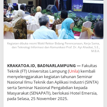
S
I
N
T
A
d
a
n
S
E
Kegiatan dibuka resmi Wakil Rektor Bidang Perencanaan, Kerja Sama,
N
dan Teknologi Informasi dan Komunikasi Prof. Dr. Ayi Ahadiat, S.E.,
A
M.B.A.
P
A
T
KRAKATOA.ID, BADNARLAMPUNG —
Fakultas
I
Teknik (FT) Universitas Lampung (
Unila
) kembali
2
0
menyelenggarakan kegiatan tahunan Seminar
2
Nasional Ilmu Teknik dan Aplikasi Industri (SINTA)
5
serta Seminar Nasional Pengabdian kepada
Masyarakat (SENAPATI), berlokasi Hotel Emersia,
pada Selasa, 25 November 2025.