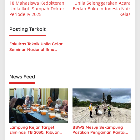
18 Mahasiswa Kedokteran
Unila Selenggarakan Acara
a
Unila Ikuti Sumpah Dokter
Bedah Buku Indonesia Naik
v
Periode IV 2025
Kelas
i
Posting Terkait
g
a
Fakultas Teknik Unila Gelar
s
Seminar Nasional Ilmu
Teknik dan Aplikasi Industri
i
(SINTA) 2022
p
o
News Feed
s
Lampung Kejar Target
BBWS Mesuji Sekampung
Eliminasi TB 2030, Ribuan
Pastikan Pengaman Pantai
Kasus Tuberkulosis
Mandiri Sejati Penuhi