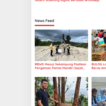
p
o
s
News Feed
BBWS Mesuji Sekampung Pastikan
BULOG La
Pengaman Pantai Mandiri Sejati
Beras Am
Penuhi Standar Mutu
Punokawan
Modern