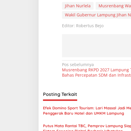
Jihan Nurlela
Musrenbang Wa
Wakil Gubernur Lampung Jihan N
Editor: Robertus Bejo
N
Pos sebelumnya
Musrenbang RKPD 2027 Lampung 
a
Bahas Percepatan SDM dan Infrast
v
i
Posting Terkait
g
a
Efek Domino Sport Tourism: Lari Massal Jadi M
s
Penggerak Baru Hotel dan UMKM Lampung
i
Putus Mata Rantai TBC, Pemprov Lampung Sia
Sistem Sceening Digital Berbasis WhatsApp