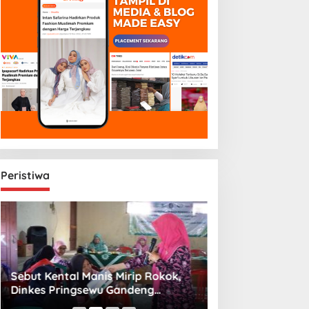
Peristiwa
Sebut Kental Manis Mirip Rokok,
Sambut Libur Sek
Dinkes Pringsewu Gandeng
Amiek Diyah Hib
Aisyiyah Desak Regulasi Gizi Anak
Melalui Aksi Jum