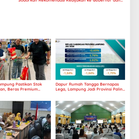
Wagub
mpung Pastikan Stok
Dapur Rumah Tangga Bernapas
an, Beras Premium
Lega, Lampung Jadi Provinsi Paling
 Kini Hadir di Retail
Stabil Harga Pangannya se-
Sumatera