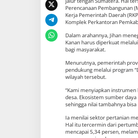
jalur tengah Sumatera. Hal 
t
Perencanaan Pembangunan (M
r
Kerja Pemerintah Daerah (RK
i
d
Komplek Perkantoran Pemkab 
i
J
Dalam arahannya, Jihan meneg
a
Kanan harus diperkuat melalui 
l
u
bagi masyarakat.
r
T
Menurutnya, pemerintah provi
e
pendukung melalui program “D
n
g
wilayah tersebut.
a
h
“Kami menyiapkan instrumen hi
S
desa. Ekosistem sumber daya 
u
sehingga nilai tambahnya bisa 
m
a
t
Ia menilai sektor pertanian 
e
Hal itu tercermin dari pertu
r
mencapai 5,34 persen, melam
a