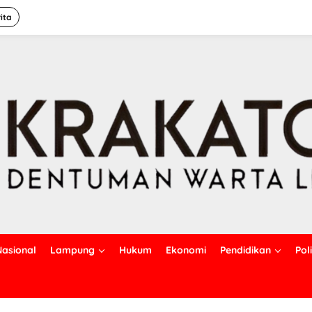
ita
Nasional
Lampung
Hukum
Ekonomi
Pendidikan
Poli