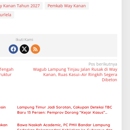
y Kanan Tahun 2027
Pemkab Way Kanan
urlela
Ikuti Kami
Pos berikutnya
Tengah
Wagub Lampung Tinjau Jalan Rusak di Way
ruktur
Kanan, Ruas Kasui–Air Ringkih Segera
Dibeton
esin
Lampung Timur Jadi Sorotan, Cakupan Deteksi TBC
Baru 13 Persen: Pemprov Dorong “Kejar Kasus”
Hingga Desa
pkan
Bawa Naskah Academic, PC PMII Bandar Lampung
Sodorkan Rekomendasi Kebijakan ke Gubernur dan