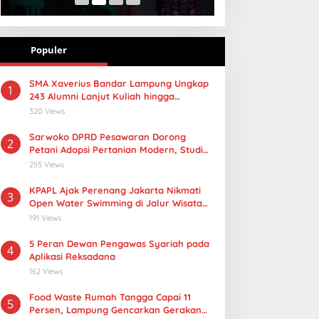
Populer
SMA Xaverius Bandar Lampung Ungkap
1
243 Alumni Lanjut Kuliah hingga
Mancanegara
320 Views
Sarwoko DPRD Pesawaran Dorong
2
Petani Adopsi Pertanian Modern, Studi
Tiru PMAAS di Lampung Tengah
255 Views
KPAPL Ajak Perenang Jakarta Nikmati
3
Open Water Swimming di Jalur Wisata
Lampung
191 Views
5 Peran Dewan Pengawas Syariah pada
4
Aplikasi Reksadana
162 Views
Food Waste Rumah Tangga Capai 11
5
Persen, Lampung Gencarkan Gerakan