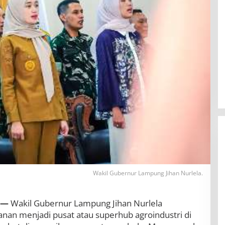
Wakil Gubernur Lampung Jihan Nurlela.
BBWS Mesuji Sekampung Pastikan
 —
Wakil Gubernur Lampung Jihan Nurlela
Pengaman Pantai Mandiri Sejati
an menjadi pusat atau superhub agroindustri di
Penuhi Standar Mutu