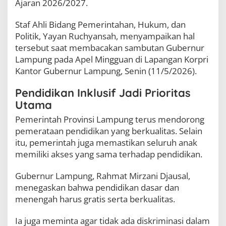
Ajaran 2026/2027.
n
k
Staf Ahli Bidang Pemerintahan, Hukum, dan
a
n
Politik, Yayan Ruchyansah, menyampaikan hal
S
tersebut saat membacakan sambutan Gubernur
e
Lampung pada Apel Mingguan di Lapangan Korpri
k
o
Kantor Gubernur Lampung, Senin (11/5/2026).
l
a
Pendidikan Inklusif Jadi Prioritas
h
Utama
G
r
Pemerintah Provinsi Lampung terus mendorong
a
pemerataan pendidikan yang berkualitas. Selain
t
itu, pemerintah juga memastikan seluruh anak
i
s
memiliki akses yang sama terhadap pendidikan.
H
a
Gubernur Lampung, Rahmat Mirzani Djausal,
r
menegaskan bahwa pendidikan dasar dan
u
s
menengah harus gratis serta berkualitas.
B
e
Ia juga meminta agar tidak ada diskriminasi dalam
r