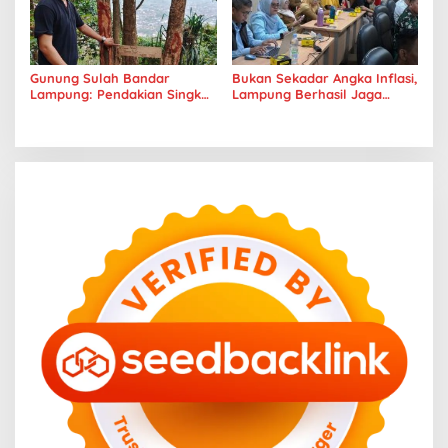
Gunung Sulah Bandar
Bukan Sekadar Angka Inflasi,
Lampung: Pendakian Singkat
Lampung Berhasil Jaga
dengan Panorama Kota
Harga Pangan dan Daya Beli
yang Memukau
Masyarakat