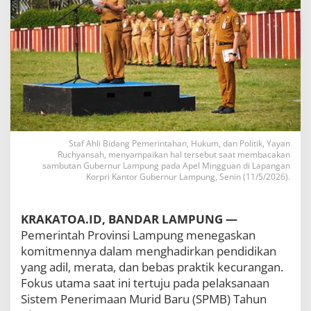
e
t
a
t
S
P
M
B
2
0
2
6
Staf Ahli Bidang Pemerintahan, Hukum, dan Politik, Yayan
Ruchyansah, menyampaikan hal tersebut saat membacakan
,
sambutan Gubernur Lampung pada Apel Mingguan di Lapangan
G
Korpri Kantor Gubernur Lampung, Senin (11/5/2026).
u
b
e
KRAKATOA.ID, BANDAR LAMPUNG —
r
n
Pemerintah Provinsi Lampung menegaskan
u
komitmennya dalam menghadirkan pendidikan
r
yang adil, merata, dan bebas praktik kecurangan.
T
e
Fokus utama saat ini tertuju pada pelaksanaan
k
Sistem Penerimaan Murid Baru (SPMB) Tahun
a