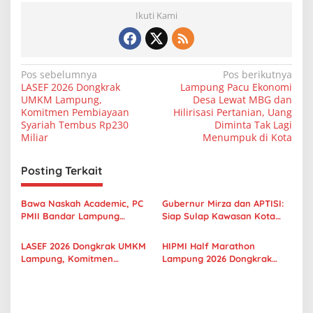
Ikuti Kami
N
Pos sebelumnya
Pos berikutnya
LASEF 2026 Dongkrak
Lampung Pacu Ekonomi
a
UMKM Lampung,
Desa Lewat MBG dan
v
Komitmen Pembiayaan
Hilirisasi Pertanian, Uang
Syariah Tembus Rp230
Diminta Tak Lagi
i
Miliar
Menumpuk di Kota
g
Posting Terkait
a
s
Bawa Naskah Academic, PC
Gubernur Mirza dan APTISI:
i
PMII Bandar Lampung
Siap Sulap Kawasan Kota
p
Sodorkan Rekomendasi
Baru Jadi Pusat Pendidikan
Kebijakan ke Gubernur dan
Masa Depan
LASEF 2026 Dongkrak UMKM
HIPMI Half Marathon
o
Wagub
Lampung, Komitmen
Lampung 2026 Dongkrak
s
Pembiayaan Syariah Tembus
UMKM dan Sport Tourism,
Rp230 Miliar
Ribuan Pelari Padati PKOR
Way Halim