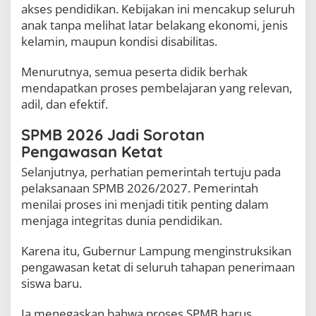
akses pendidikan. Kebijakan ini mencakup seluruh
s
i
anak tanpa melihat latar belakang ekonomi, jenis
h
kelamin, maupun kondisi disabilitas.
d
a
Menurutnya, semua peserta didik berhak
r
i
mendapatkan proses pembelajaran yang relevan,
S
adil, dan efektif.
u
a
SPMB 2026 Jadi Sorotan
p
Pengawasan Ketat
Selanjutnya, perhatian pemerintah tertuju pada
pelaksanaan SPMB 2026/2027. Pemerintah
menilai proses ini menjadi titik penting dalam
menjaga integritas dunia pendidikan.
Karena itu, Gubernur Lampung menginstruksikan
pengawasan ketat di seluruh tahapan penerimaan
siswa baru.
Ia menegaskan bahwa proses SPMB harus