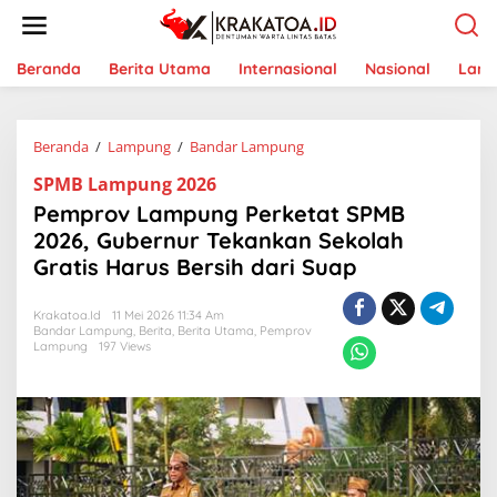
L
e
w
a
Beranda
Berita Utama
Internasional
Nasional
Lam
t
i
k
Beranda
/
Lampung
/
Bandar Lampung
P
e
e
k
SPMB Lampung 2026
m
o
p
n
Pemprov Lampung Perketat SPMB
r
t
2026, Gubernur Tekankan Sekolah
o
e
Gratis Harus Bersih dari Suap
v
n
L
a
Krakatoa.id
11 Mei 2026 11:34 Am
m
Bandar Lampung
,
Berita
,
Berita Utama
,
Pemprov
p
Lampung
197 Views
u
n
g
P
e
r
k