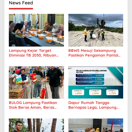
News Feed
Lampung Kejar Target
BBWS Mesuji Sekampung
Eliminasi TB 2030, Ribuan
Pastikan Pengaman Pantai
Kasus Tuberkulosis
Mandiri Sejati Penuhi
Tanggamus Jadi Perhatian
Standar Mutu
BULOG Lampung Pastikan
Dapur Rumah Tangga
Stok Beras Aman, Beras
Bernapas Lega, Lampung
Premium Punokawan Kini
Jadi Provinsi Paling Stabil
Hadir di Retail Modern
Harga Pangannya se-
Sumatera