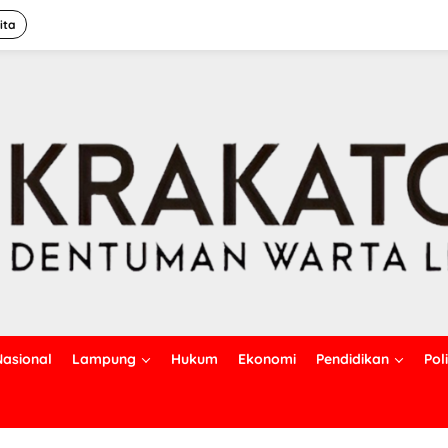
ita
Nasional
Lampung
Hukum
Ekonomi
Pendidikan
Poli