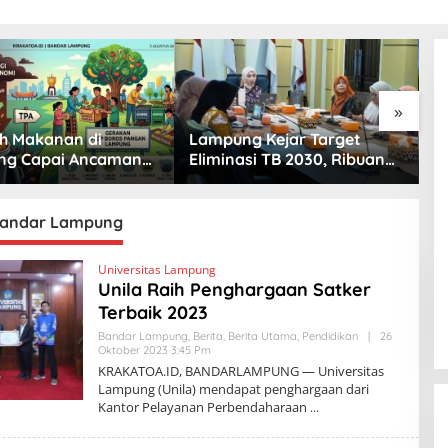
»
 Makanan di
Lampung Kejar Target
B
ng Capai Ancaman
Eliminasi TB 2030, Ribuan
P
, Warga Diminta
Kasus Tuberkulosis
M
an Kebiasaan Boros
Tanggamus Jadi Perhatian
S
n
andar Lampung
Universitas Lampung
Unila Raih Penghargaan Satker
Terbaik 2023
Bandar Lampung
,
Berita
,
Berita Utama
,
Pendidikan
|
26
Oktober 2023 3:45 Pm
O
L
KRAKATOA.ID, BANDARLAMPUNG — Universitas
E
Lampung (Unila) mendapat penghargaan dari
H
Kantor Pelayanan Perbendaharaan
K
R
A
K