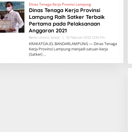
Dinas Tenaga Kerja Provinsi Lampung
A
T
Dinas Tenaga Kerja Provinsi
O
Lampung Raih Satker Terbaik
A
.
Pertama pada Pelaksanaan
I
D
Anggaran 2021
Berita Utama
,
Sosok
|
10 Februari 2022 12:55 Pm
O
L
KRAKATOA.ID, BANDARLAMPUNG — Dinas Tenaga
E
Kerja Provinsi Lampung menjadi satuan kerja
H
(Satker)
K
R
A
K
A
T
O
A
.
I
D
BBWS Mesuji Sekampung Pastikan
Pengaman Pantai Mandiri Sejati
Penuhi Standar Mutu