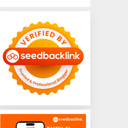
BWS Mesuji Sekampung
Sampah Plastik Penuhi
astikan Pengaman Pantai
Perairan Pantai Mutun-
andiri Sejati Penuhi
Pulau Tangkil, Perenang
tandar Mutu
Turun Tangan