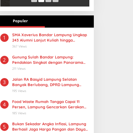
Populer
SMA Xaverius Bandar Lampung Ungkap
1
243 Alumni Lanjut Kuliah hingga
Mancanegara
367 Views
Gunung Sulah Bandar Lampung:
2
Pendakian Singkat dengan Panorama
Kota yang Memukau
211 Views
Jalan RA Basyid Lampung Selatan
3
Banyak Berlubang, DPRD Lampung
Dorong Masuk Prioritas APBD 2027
195 Views
Food Waste Rumah Tangga Capai 11
4
Persen, Lampung Gencarkan Gerakan
Selamatan Pangan
185 Views
Bukan Sekadar Angka Inflasi, Lampung
5
Berhasil Jaga Harga Pangan dan Daya