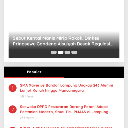
n
Sebut Kental Manis Mirip Rokok, Dinkes
S
Pringsewu Gandeng Aisyiyah Desak Regulasi
H
Gizi Anak
Populer
SMA Xaverius Bandar Lampung Ungkap 243 Alumni
1
Lanjut Kuliah hingga Mancanegara
318 Views
Sarwoko DPRD Pesawaran Dorong Petani Adopsi
2
Pertanian Modern, Studi Tiru PMAAS di Lampung
Tengah
253 Views