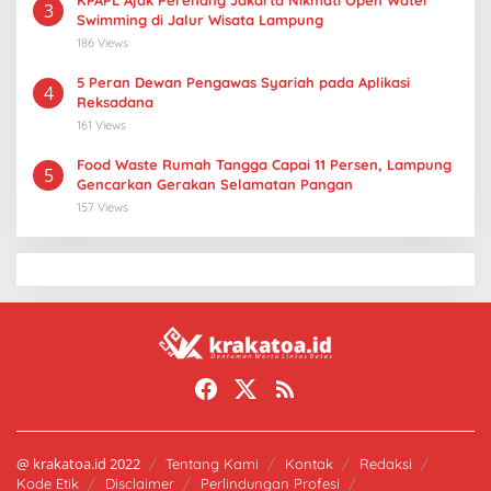
KPAPL Ajak Perenang Jakarta Nikmati Open Water
3
Swimming di Jalur Wisata Lampung
186 Views
5 Peran Dewan Pengawas Syariah pada Aplikasi
4
Reksadana
161 Views
Food Waste Rumah Tangga Capai 11 Persen, Lampung
5
Gencarkan Gerakan Selamatan Pangan
157 Views
@ krakatoa.id 2022
Tentang Kami
Kontak
Redaksi
Kode Etik
Disclaimer
Perlindungan Profesi