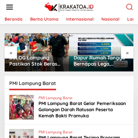
L
e
w
a
Beranda
Berita Utama
Internasional
Nasional
Lam
t
i
k
e
k
«
»
o
BULOG Lampung
Dapur Rumah Tangga
n
t
Pastikan Stok Beras
Bernapas Lega,
e
Aman, Beras Premium
Lampung Jadi Provinsi
n
Punokawan Kini Hadir
Paling Stabil Harga
di Retail Modern
Pangannya se-
PMI Lampung Barat
Sumatera
PMI Lampung Barat
PMI Lampung Barat Gelar Pemeriksaan
Golongan Darah Ratusan Peserta
Kemah Bakti Pramuka
PMI Lampung Barat
PMI Lampung Barat Terima Program