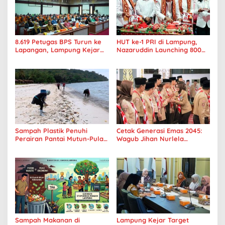
8.619 Petugas BPS Turun ke
HUT ke-1 PRI di Lampung,
Lapangan, Lampung Kejar
Nazaruddin Launching 800
Target Sensus Ekonomi 2026
Ambulans untuk Indonesia
Sampah Plastik Penuhi
Cetak Generasi Emas 2045:
Perairan Pantai Mutun-Pulau
Wagub Jihan Nurlela
Tangkil, Perenang Turun
Tantang Pramuka UIN
Tangan
Lampung Transformasi ke
Era Digital
Sampah Makanan di
Lampung Kejar Target