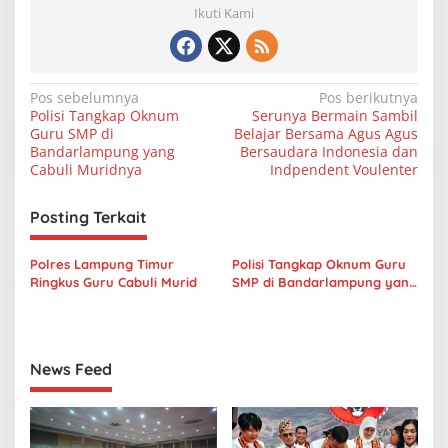
Ikuti Kami
N
Pos sebelumnya
Pos berikutnya
Polisi Tangkap Oknum
Serunya Bermain Sambil
a
Guru SMP di
Belajar Bersama Agus Agus
v
Bandarlampung yang
Bersaudara Indonesia dan
Cabuli Muridnya
Indpendent Voulenter
i
g
Posting Terkait
a
s
Polres Lampung Timur
Polisi Tangkap Oknum Guru
Ringkus Guru Cabuli Murid
SMP di Bandarlampung yang
i
Cabuli Muridnya
p
o
News Feed
s