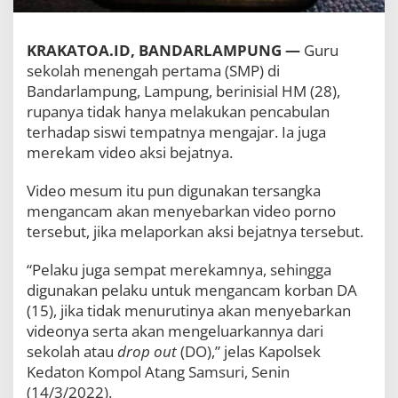
g
a
R
KRAKATOA.ID, BANDARLAMPUNG —
Guru
e
sekolah menengah pertama (SMP) di
k
a
Bandarlampung, Lampung, berinisial HM (28),
m
rupanya tidak hanya melakukan pencabulan
V
terhadap siswi tempatnya mengajar. Ia juga
i
merekam video aksi bejatnya.
d
e
o
Video mesum itu pun digunakan tersangka
A
mengancam akan menyebarkan video porno
k
tersebut, jika melaporkan aksi bejatnya tersebut.
s
i
B
“Pelaku juga sempat merekamnya, sehingga
e
digunakan pelaku untuk mengancam korban DA
j
(15), jika tidak menurutinya akan menyebarkan
a
t
videonya serta akan mengeluarkannya dari
sekolah atau
drop out
(DO),” jelas Kapolsek
Kedaton Kompol Atang Samsuri, Senin
(14/3/2022).