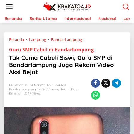
L
e
w
a
Beranda
Berita Utama
Internasional
Nasional
Lam
t
i
k
Beranda
/
Lampung
/
Bandar Lampung
T
e
a
k
Guru SMP Cabul di Bandarlampung
k
o
C
n
Tak Cuma Cabuli Siswi, Guru SMP di
u
t
Bandarlampung Juga Rekam Video
m
e
Aksi Bejat
a
n
C
a
Krakatoa.id
14 Maret 2022 10:54 Am
b
Bandar Lampung
,
Berita Utama
,
Hukum Dan
u
Kriminal
2,147 Views
l
i
S
i
s
w
i