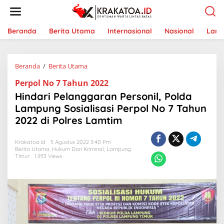
L
e
w
a
Beranda
Berita Utama
Internasional
Nasional
Lam
t
i
k
Beranda
/
Berita Utama
H
e
i
k
Perpol No 7 Tahun 2022
n
o
d
n
Hindari Pelanggaran Personil, Polda
a
t
Lampung Sosialisasi Perpol No 7 Tahun
r
e
2022 di Polres Lamtim
i
n
P
e
Krakatoa.id
5 Agustus 2022 3:40 Pm
l
Berita Utama
,
Hukum Dan Kriminal
,
Lampung
a
Timur
1,933 Views
n
g
g
a
r
a
n