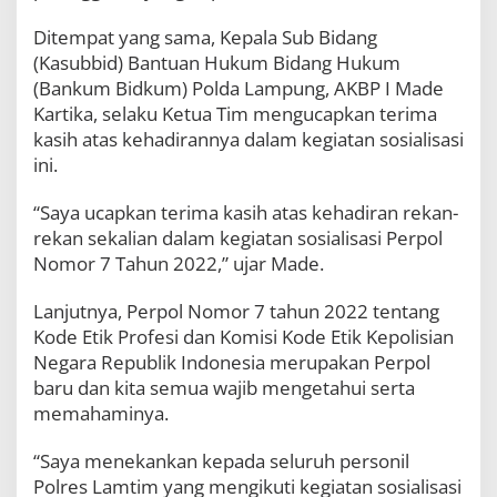
d
i
Ditempat yang sama, Kepala Sub Bidang
P
(Kasubbid) Bantuan Hukum Bidang Hukum
o
(Bankum Bidkum) Polda Lampung, AKBP I Made
l
Kartika, selaku Ketua Tim mengucapkan terima
r
e
kasih atas kehadirannya dalam kegiatan sosialisasi
s
ini.
L
a
“Saya ucapkan terima kasih atas kehadiran rekan-
m
t
rekan sekalian dalam kegiatan sosialisasi Perpol
i
Nomor 7 Tahun 2022,” ujar Made.
m
Lanjutnya, Perpol Nomor 7 tahun 2022 tentang
Kode Etik Profesi dan Komisi Kode Etik Kepolisian
Negara Republik Indonesia merupakan Perpol
baru dan kita semua wajib mengetahui serta
memahaminya.
“Saya menekankan kepada seluruh personil
Polres Lamtim yang mengikuti kegiatan sosialisasi