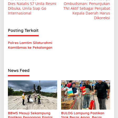
N
Dies Natalis 57 Unila Resmi
Ombudsman: Penunjukan
a
Dibuka, Unila Siap Go
TNI Aktif Sebagai Penjabat
v
Internasional
Kepala Daerah Harus
Dikoreksi
i
g
Posting Terkait
a
s
Polres Lamtim Silaturahmi
Kamtibmas ke Pekalongan
i
p
o
News Feed
s
BBWS Mesuji Sekampung
BULOG Lampung Pastikan
Pastikan Pengaman Pantai
Stok Beras Aman, Beras