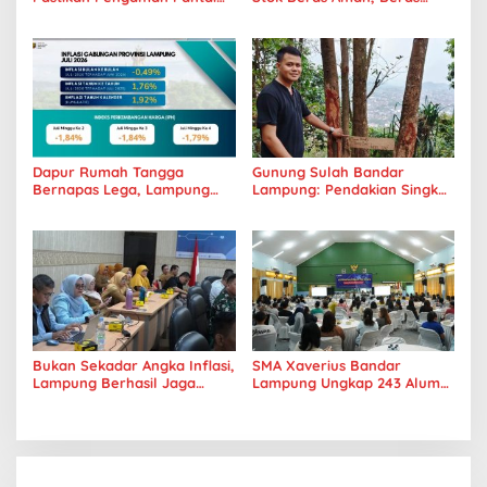
Mandiri Sejati Penuhi
Premium Punokawan Kini
Standar Mutu
Hadir di Retail Modern
Dapur Rumah Tangga
Gunung Sulah Bandar
Bernapas Lega, Lampung
Lampung: Pendakian Singkat
Jadi Provinsi Paling Stabil
dengan Panorama Kota
Harga Pangannya se-
yang Memukau
Sumatera
Bukan Sekadar Angka Inflasi,
SMA Xaverius Bandar
Lampung Berhasil Jaga
Lampung Ungkap 243 Alumni
Harga Pangan dan Daya Beli
Lanjut Kuliah hingga
Masyarakat
Mancanegara