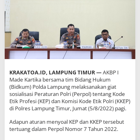
P
e
r
s
o
n
i
l
,
P
o
l
d
KRAKATOA.ID, LAMPUNG TIMUR —
AKBP I
a
Made Kartika bersama tim Bidang Hukum
L
(Bidkum) Polda Lampung melaksanakan giat
a
m
sosialisasi Peraturan Polri (Perpol) tentang Kode
p
Etik Profesi (KEP) dan Komisi Kode Etik Polri (KKEP)
u
di Polres Lampung Timur, Jumat (5/8/2022) pagi.
n
g
S
Adapun aturan menyoal KEP dan KKEP tersebut
o
tertuang dalam Perpol Nomor 7 Tahun 2022.
s
i