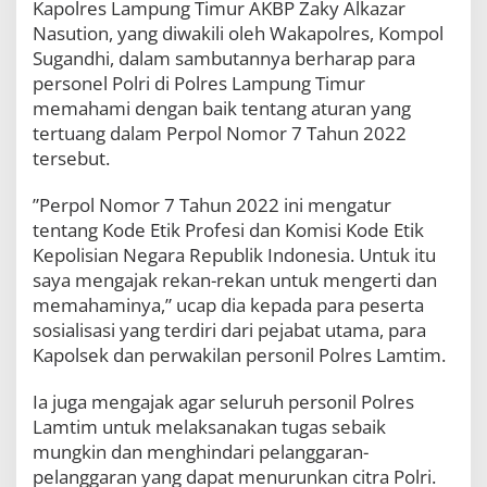
Kapolres Lampung Timur AKBP Zaky Alkazar
a
Nasution, yang diwakili oleh Wakapolres, Kompol
l
i
Sugandhi, dalam sambutannya berharap para
s
personel Polri di Polres Lampung Timur
a
memahami dengan baik tentang aturan yang
s
i
tertuang dalam Perpol Nomor 7 Tahun 2022
P
tersebut.
e
r
”Perpol Nomor 7 Tahun 2022 ini mengatur
p
o
tentang Kode Etik Profesi dan Komisi Kode Etik
l
Kepolisian Negara Republik Indonesia. Untuk itu
N
saya mengajak rekan-rekan untuk mengerti dan
o
memahaminya,” ucap dia kepada para peserta
7
T
sosialisasi yang terdiri dari pejabat utama, para
a
Kapolsek dan perwakilan personil Polres Lamtim.
h
u
Ia juga mengajak agar seluruh personil Polres
n
2
Lamtim untuk melaksanakan tugas sebaik
0
mungkin dan menghindari pelanggaran-
2
pelanggaran yang dapat menurunkan citra Polri.
2