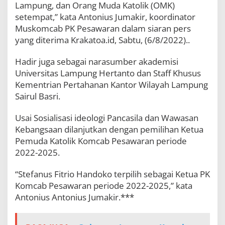
Lampung, dan Orang Muda Katolik (OMK)
u
s
setempat,” kata Antonius Jumakir, koordinator
F
Muskomcab PK Pesawaran dalam siaran pers
i
yang diterima Krakatoa.id, Sabtu, (6/8/2022)..
t
r
i
Hadir juga sebagai narasumber akademisi
o
Universitas Lampung Hertanto dan Staff Khusus
H
Kementrian Pertahanan Kantor Wilayah Lampung
a
Sairul Basri.
n
d
o
Usai Sosialisasi ideologi Pancasila dan Wawasan
k
Kebangsaan dilanjutkan dengan pemilihan Ketua
o
Pemuda Katolik Komcab Pesawaran periode
T
e
2022-2025.
r
p
“Stefanus Fitrio Handoko terpilih sebagai Ketua PK
i
Komcab Pesawaran periode 2022-2025,” kata
l
i
Antonius Antonius Jumakir.***
h