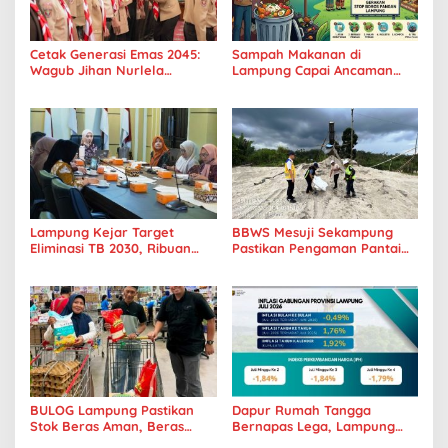
Cetak Generasi Emas 2045:
Sampah Makanan di
Wagub Jihan Nurlela
Lampung Capai Ancaman
Tantang Pramuka UIN
Serius, Warga Diminta
Lampung Transformasi ke
Hentikan Kebiasaan Boros
Era Digital
Pangan
Lampung Kejar Target
BBWS Mesuji Sekampung
Eliminasi TB 2030, Ribuan
Pastikan Pengaman Pantai
Kasus Tuberkulosis
Mandiri Sejati Penuhi
Tanggamus Jadi Perhatian
Standar Mutu
BULOG Lampung Pastikan
Dapur Rumah Tangga
Stok Beras Aman, Beras
Bernapas Lega, Lampung
Premium Punokawan Kini
Jadi Provinsi Paling Stabil