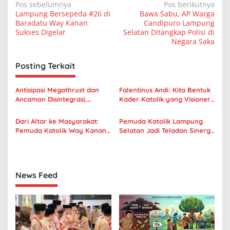
N
Pos sebelumnya
Pos berikutnya
Lampung Bersepeda #26 di
Bawa Sabu, AP Warga
a
Baradatu Way Kanan
Candipuro Lampung
v
Sukses Digelar
Selatan Ditangkap Polisi di
Negara Saka
i
g
Posting Terkait
a
s
Antisipasi Megathrust dan
Falentinus Andi: Kita Bentuk
Ancaman Disintegrasi,
Kader Katolik yang Visioner,
i
Pemuda Katolik Digembleng
Bukan Eksklusif
p
di SPN Polda Lampung
Dari Altar ke Masyarakat:
Pemuda Katolik Lampung
Pemuda Katolik Way Kanan
Selatan Jadi Teladan Sinergi
o
Usung Misi Inklusif dan
Lintas Iman di Momentum
s
Pelayanan Sosial
Hari Lahir Pancasila
News Feed