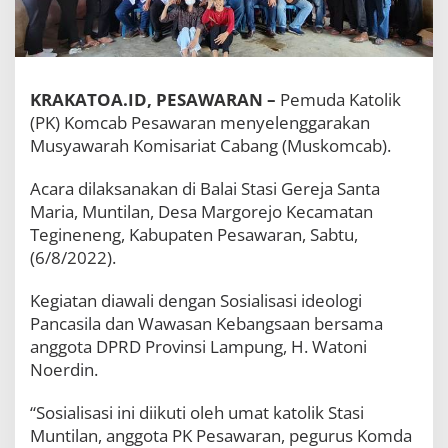
a
r
a
n
G
KRAKATOA.ID, PESAWARAN –
Pemuda Katolik
e
l
(PK) Komcab Pesawaran menyelenggarakan
a
Musyawarah Komisariat Cabang (Muskomcab).
r
M
Acara dilaksanakan di Balai Stasi Gereja Santa
u
s
Maria, Muntilan, Desa Margorejo Kecamatan
k
Tegineneng, Kabupaten Pesawaran, Sabtu,
o
(6/8/2022).
m
c
a
Kegiatan diawali dengan Sosialisasi ideologi
b
Pancasila dan Wawasan Kebangsaan bersama
,
anggota DPRD Provinsi Lampung, H. Watoni
S
Noerdin.
t
e
f
“Sosialisasi ini diikuti oleh umat katolik Stasi
a
Muntilan, anggota PK Pesawaran, pegurus Komda
n