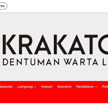
rita
Nasional
Lampung
Hukum
Ekonomi
Pendidikan
Poli