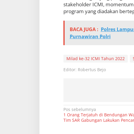
stakeholder ICMI, momentum in
l
a
program yang diadakan bertep
d
k
e
BACA JUGA :
Polres Lampu
-
Purnawiran Polri
3
2
I
C
M
Milad ke-32 ICMI Tahun 2022
I
Editor: Robertus Bejo
N
Pos sebelumnya
1 Orang Terjatuh di Bendungan W
a
Tim SAR Gabungan Lakukan Pencar
v