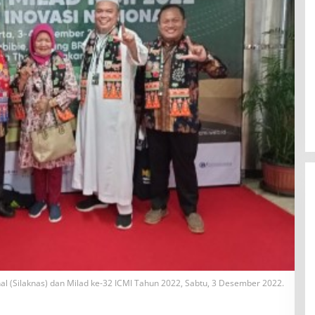
BBWS Mesuji Sekampung Pastikan
nal (Silaknas) dan Milad ke-32 ICMI Tahun 2022, Sabtu, 3 Desember 2022.
Pengaman Pantai Mandiri Sejati
Penuhi Standar Mutu