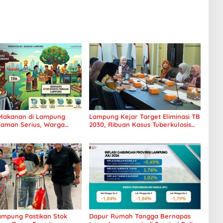
Makanan di Lampung
Lampung Kejar Target Eliminasi TB
caman Serius, Warga
2030, Ribuan Kasus Tuberkulosis
Hentikan Kebiasaan Boros
Tanggamus Jadi Perhatian
mpung Pastikan Stok
Dapur Rumah Tangga Bernapas