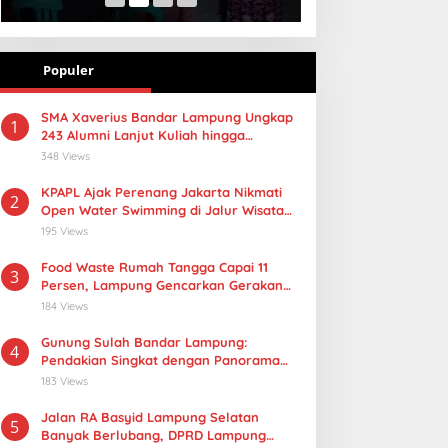
Populer
SMA Xaverius Bandar Lampung Ungkap
1
243 Alumni Lanjut Kuliah hingga
Mancanegara
348 Views
KPAPL Ajak Perenang Jakarta Nikmati
2
Open Water Swimming di Jalur Wisata
Lampung
195 Views
Food Waste Rumah Tangga Capai 11
3
Persen, Lampung Gencarkan Gerakan
Selamatan Pangan
184 Views
Gunung Sulah Bandar Lampung:
4
Pendakian Singkat dengan Panorama
Kota yang Memukau
183 Views
Jalan RA Basyid Lampung Selatan
5
Banyak Berlubang, DPRD Lampung