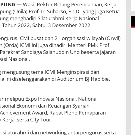
MPUNG —
Wakil Rektor Bidang Perencanaan, Kerja
ung (Unila) Prof. Ir. Suharso, Ph.D., yang juga Ketua
ng menghadiri Silaturahmi Kerja Nasional
MI Tahun 2022, Sabtu, 3 Desember 2022.
pengurus ICMI pusat dan 21 organisasi wilayah (Orwil)
h (Orda) ICMI ini juga dihadiri Menteri PMK Prof.
Parekraf Sandiaga Salahuddin Uno beserta jajaran
asi Nasional.
g mengusung tema ICMI Menginspirasi dan
a ini diselenggarakan di Auditorium BJ Habibie,
r meliputi Expo Inovasi Nasional, National
sional Ekonomi dan Keuangan Syariah,
 Achievement Award, Rapat Pleno Pemaparan
erja, serta City Tour.
n silaturahmi dan networking antarpengurus serta