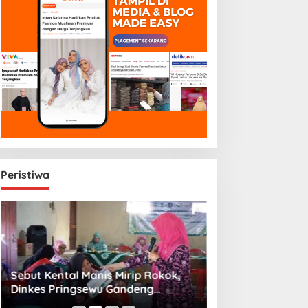
Peristiwa
Sebut Kental Manis Mirip Rokok,
Sambut Libur Sek
Dinkes Pringsewu Gandeng
Amiek Diyah Hib
Aisyiyah Desak Regulasi Gizi Anak
Melalui Aksi Jum