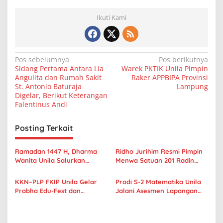
Ikuti Kami
N
Pos sebelumnya
Pos berikutnya
Sidang Pertama Antara Lia
Warek PKTIK Unila Pimpin
a
Angulita dan Rumah Sakit
Raker APPBIPA Provinsi
v
St. Antonio Baturaja
Lampung
Digelar, Berikut Keterangan
i
Falentinus Andi
g
Posting Terkait
a
s
Ramadan 1447 H, Dharma
Ridho Jurihim Resmi Pimpin
i
Wanita Unila Salurkan
Menwa Satuan 201 Radin
p
Ratusan Paket Sembako
Inten Unila
untuk Warga Sekitar Kampus
KKN–PLP FKIP Unila Gelar
Prodi S-2 Matematika Unila
o
Prabha Edu-Fest dan
Jalani Asesmen Lapangan
s
Kembangkan Taman Literasi
Akreditasi Lamsama
Interaktif