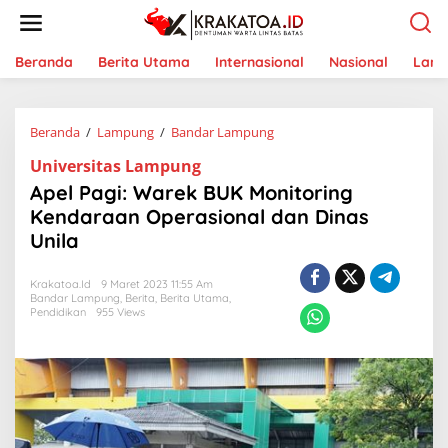
L
e
w
a
Beranda
Berita Utama
Internasional
Nasional
Lam
t
i
k
Beranda
/
Lampung
/
Bandar Lampung
A
e
p
k
Universitas Lampung
e
o
l
n
Apel Pagi: Warek BUK Monitoring
P
t
Kendaraan Operasional dan Dinas
a
e
Unila
g
n
i
:
Krakatoa.id
9 Maret 2023 11:55 Am
W
Bandar Lampung
,
Berita
,
Berita Utama
,
a
Pendidikan
955 Views
r
e
k
B
U
K
M