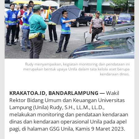
o
n
i
t
o
r
i
n
g
K
e
n
Rudy menyampaikan, kegiatan monitoring dan pendataan ini
merupakan bentuk upaya Unila dalam tata kelola aset berupa
d
kendaraan dinas.
a
r
a
a
KRAKATOA.ID, BANDARLAMPUNG —
Wakil
n
Rektor Bidang Umum dan Keuangan Universitas
O
Lampung (Unila) Rudy, S.H., LL.M., LL.D.,
p
melakukan monitoring dan pendataan kendaraan
e
r
dinas dan kendaraan operasional Unila pada apel
a
pagi, di halaman GSG Unila, Kamis 9 Maret 2023.
s
i