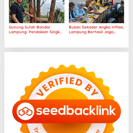
Gunung Sulah Bandar
Bukan Sekadar Angka Inflasi,
Lampung: Pendakian Singkat
Lampung Berhasil Jaga
dengan Panorama Kota
Harga Pangan dan Daya Beli
yang Memukau
Masyarakat