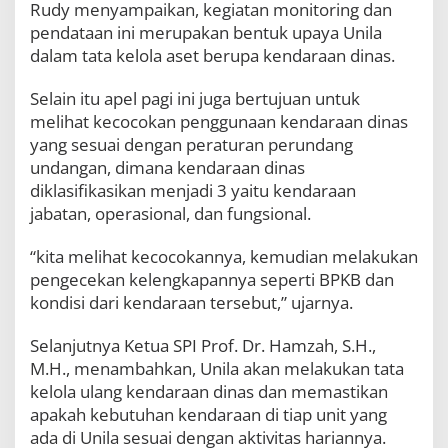
Rudy menyampaikan, kegiatan monitoring dan
o
n
pendataan ini merupakan bentuk upaya Unila
a
dalam tata kelola aset berupa kendaraan dinas.
l
d
Selain itu apel pagi ini juga bertujuan untuk
a
n
melihat kecocokan penggunaan kendaraan dinas
D
yang sesuai dengan peraturan perundang
i
undangan, dimana kendaraan dinas
n
diklasifikasikan menjadi 3 yaitu kendaraan
a
s
jabatan, operasional, dan fungsional.
U
n
“kita melihat kecocokannya, kemudian melakukan
i
pengecekan kelengkapannya seperti BPKB dan
l
a
kondisi dari kendaraan tersebut,” ujarnya.
Selanjutnya Ketua SPI Prof. Dr. Hamzah, S.H.,
M.H., menambahkan, Unila akan melakukan tata
kelola ulang kendaraan dinas dan memastikan
apakah kebutuhan kendaraan di tiap unit yang
ada di Unila sesuai dengan aktivitas hariannya.