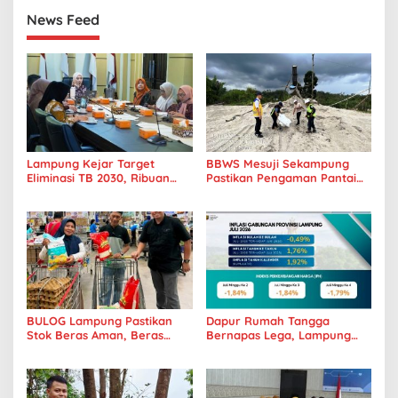
News Feed
Lampung Kejar Target
BBWS Mesuji Sekampung
Eliminasi TB 2030, Ribuan
Pastikan Pengaman Pantai
Kasus Tuberkulosis
Mandiri Sejati Penuhi
Tanggamus Jadi Perhatian
Standar Mutu
BULOG Lampung Pastikan
Dapur Rumah Tangga
Stok Beras Aman, Beras
Bernapas Lega, Lampung
Premium Punokawan Kini
Jadi Provinsi Paling Stabil
Hadir di Retail Modern
Harga Pangannya se-
Sumatera