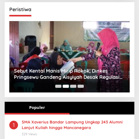
Peristiwa
n
Sebut Kental Manis Mirip Rokok, Dinkes
S
Pringsewu Gandeng Aisyiyah Desak Regulasi
H
Gizi Anak
Populer
SMA Xaverius Bandar Lampung Ungkap 243 Alumni
1
Lanjut Kuliah hingga Mancanegara
329 Views