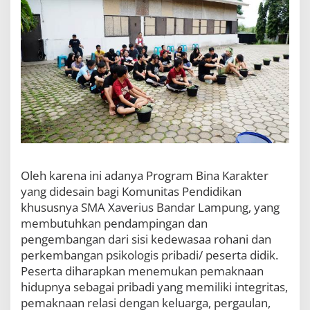
Oleh karena ini adanya Program Bina Karakter
yang didesain bagi Komunitas Pendidikan
khususnya SMA Xaverius Bandar Lampung, yang
membutuhkan pendampingan dan
pengembangan dari sisi kedewasaa rohani dan
perkembangan psikologis pribadi/ peserta didik.
Peserta diharapkan menemukan pemaknaan
hidupnya sebagai pribadi yang memiliki integritas,
pemaknaan relasi dengan keluarga, pergaulan,