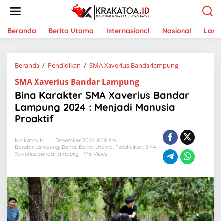
L
e
w
a
Beranda
Berita Utama
Internasional
Nasional
Lam
t
i
k
Beranda
/
Pendidikan
/
SMA Xaverius Bandarlampung
B
e
i
k
SMA Xaverius Bandar Lampung
n
o
a
n
Bina Karakter SMA Xaverius Bandar
K
t
Lampung 2024 : Menjadi Manusia
a
e
Proaktif
r
n
a
k
Krakatoa.id
11 Desember 2024 8:09 Pm
t
Bandar Lampung
,
Berita
,
Berita Utama
,
Pendidikan
,
SMA
e
Xaverius Bandarlampung
916 Views
r
S
M
A
X
a
v