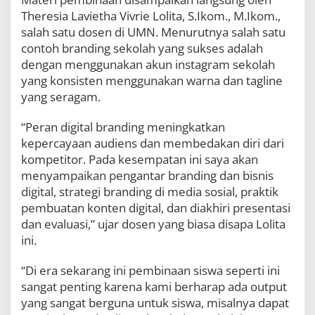
i
Theresia Lavietha Vivrie Lolita, S.Ikom., M.Ikom.,
t
salah satu dosen di UMN. Menurutnya salah satu
a
l
contoh branding sekolah yang sukses adalah
d
dengan menggunakan akun instagram sekolah
a
yang konsisten menggunakan warna dan tagline
n
yang seragam.
B
r
a
“Peran digital branding meningkatkan
n
kepercayaan audiens dan membedakan diri dari
d
kompetitor. Pada kesempatan ini saya akan
i
n
menyampaikan pengantar branding dan bisnis
g
digital, strategi branding di media sosial, praktik
d
pembuatan konten digital, dan diakhiri presentasi
i
dan evaluasi,” ujar dosen yang biasa disapa Lolita
M
e
ini.
d
i
“Di era sekarang ini pembinaan siswa seperti ini
a
sangat penting karena kami berharap ada output
S
o
yang sangat berguna untuk siswa, misalnya dapat
s