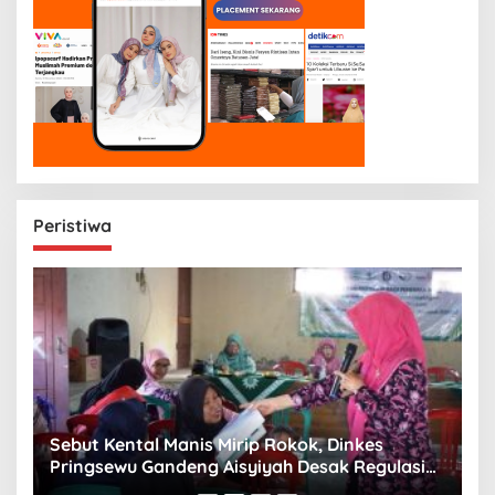
Peristiwa
n
Sebut Kental Manis Mirip Rokok, Dinkes
S
Pringsewu Gandeng Aisyiyah Desak Regulasi
H
Gizi Anak