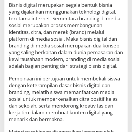
u
Bisnis digital merupakan segala bentuk bisnia
s
yang dijalankan menggunakan teknologi digital,
B
terutama internet. Sementara branding di media
a
n
sosial merupakan proses membangunan
d
identitas, citra, dan merek (brand) melalui
a
platform di media sosial. Maka bisnis digital dan
r
branding di media sosial merupakan dua konsep
L
a
yang saling berkaitan dalam dunia pemasaran dan
m
kewirausahaan modern, branding di media sosial
p
adalah bagian penting dari strategi bisnis digital.
u
n
g
Pembinaan ini bertujuan untuk membekali siswa
“
dengan keterampilan dasar bisnis digital dan
B
branding, melatih siswa memanfaatkan media
i
sosial untuk memperkenalkan citra positif kelas
s
n
dan sekolah, serta mendorong kreativitas dan
i
kerja tim dalam membuat konten digital yang
s
menarik dan bermakna.
D
i
g
Materi pembinaan disampaikan langsung oleh