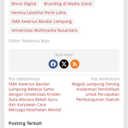
Bisnis Digital
Branding di Media Sosial
heresia Lavietha Vivrie Lolita
SMA Xaverius Bandar Lampung
Universitas Multimedia Nusantara
Editor: Robertus Bejo
Ikuti Kami
N
Pos sebelumnya
Pos berikutnya
SMA Xaverius Bandar
Wagub Lampung Dorong
a
Lampung Bekerja Sama
Kolaborasi Pendidikan
v
dengan Universitas Kristen
untuk Percepatan
Duta Wacana Bekali Guru
Pembangunan Daerah
i
dan Karyawan Cara
Menjaga Kesehatan Mental
g
a
Posting Terkait