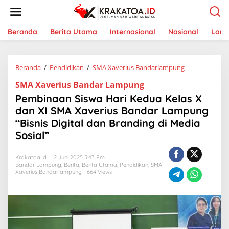
L
e
w
a
Beranda
Berita Utama
Internasional
Nasional
Lam
t
i
k
Beranda
/
Pendidikan
/
SMA Xaverius Bandarlampung
P
e
e
k
SMA Xaverius Bandar Lampung
m
o
b
n
Pembinaan Siswa Hari Kedua Kelas X
i
t
dan XI SMA Xaverius Bandar Lampung
n
e
“Bisnis Digital dan Branding di Media
a
n
a
Sosial”
n
S
Krakatoa.id
12 Juni 2025 5:43 Pm
i
Bandar Lampung
,
Berita
,
Berita Utama
,
Pendidikan
,
SMA
s
Xaverius Bandarlampung
664 Views
w
a
H
a
r
i