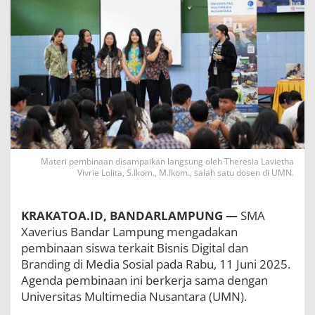
K
e
d
u
a
K
e
l
a
s
X
d
a
Materi pembinaan disampaikan langsung oleh Theresia Lavietha
n
Vivrie Lolita, S.Ikom., M.Ikom., salah satu dosen di UMN.
X
I
S
KRAKATOA.ID, BANDARLAMPUNG —
SMA
M
Xaverius Bandar Lampung mengadakan
A
X
pembinaan siswa terkait Bisnis Digital dan
a
Branding di Media Sosial pada Rabu, 11 Juni 2025.
v
Agenda pembinaan ini berkerja sama dengan
e
Universitas Multimedia Nusantara (UMN).
r
i