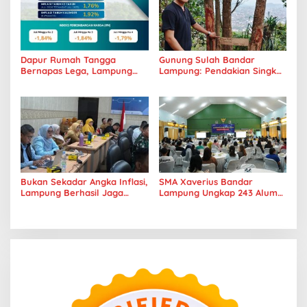
Dapur Rumah Tangga
Gunung Sulah Bandar
Bernapas Lega, Lampung
Lampung: Pendakian Singkat
Jadi Provinsi Paling Stabil
dengan Panorama Kota
Harga Pangannya se-
yang Memukau
Sumatera
Bukan Sekadar Angka Inflasi,
SMA Xaverius Bandar
Lampung Berhasil Jaga
Lampung Ungkap 243 Alumni
Harga Pangan dan Daya Beli
Lanjut Kuliah hingga
Masyarakat
Mancanegara