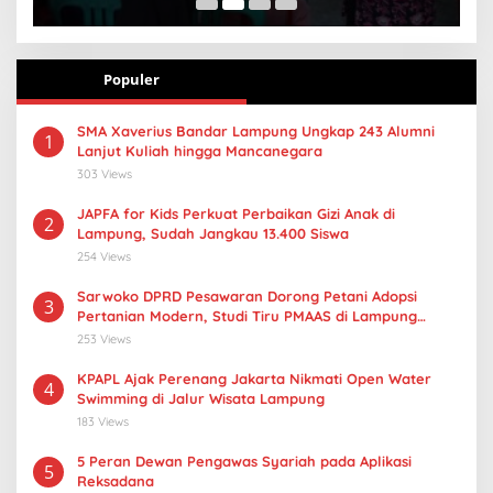
Populer
SMA Xaverius Bandar Lampung Ungkap 243 Alumni
1
Lanjut Kuliah hingga Mancanegara
303 Views
JAPFA for Kids Perkuat Perbaikan Gizi Anak di
2
Lampung, Sudah Jangkau 13.400 Siswa
254 Views
Sarwoko DPRD Pesawaran Dorong Petani Adopsi
3
Pertanian Modern, Studi Tiru PMAAS di Lampung
Tengah
253 Views
KPAPL Ajak Perenang Jakarta Nikmati Open Water
4
Swimming di Jalur Wisata Lampung
183 Views
5 Peran Dewan Pengawas Syariah pada Aplikasi
5
Reksadana