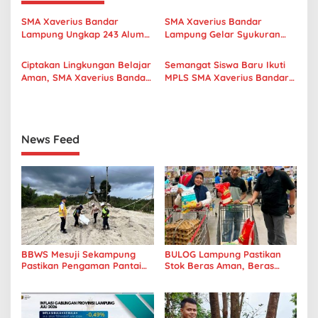
s
i
SMA Xaverius Bandar
SMA Xaverius Bandar
p
Lampung Ungkap 243 Alumni
Lampung Gelar Syukuran
Lanjut Kuliah hingga
Pengabdian F. Joko Winarno,
o
Mancanegara
Thadeus Engko, dan
Ciptakan Lingkungan Belajar
Semangat Siswa Baru Ikuti
Purnabakti Suhardi
s
Aman, SMA Xaverius Bandar
MPLS SMA Xaverius Bandar
Lampung Gelar Workshop
Lampung 2026, Bangun
Sekolah Ramah Anak
Karakter, Kreativitas, dan
Koneksi
News Feed
BBWS Mesuji Sekampung
BULOG Lampung Pastikan
Pastikan Pengaman Pantai
Stok Beras Aman, Beras
Mandiri Sejati Penuhi
Premium Punokawan Kini
Standar Mutu
Hadir di Retail Modern