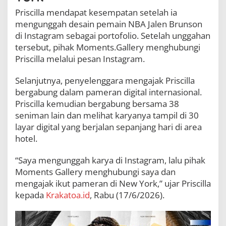
n
Priscilla mendapat kesempatan setelah ia
t
mengunggah desain pemain NBA Jalen Brunson
o
w
di Instagram sebagai portofolio. Setelah unggahan
n
tersebut, pihak Moments.Gallery menghubungi
Priscilla melalui pesan Instagram.
Selanjutnya, penyelenggara mengajak Priscilla
bergabung dalam pameran digital internasional.
Priscilla kemudian bergabung bersama 38
seniman lain dan melihat karyanya tampil di 30
layar digital yang berjalan sepanjang hari di area
hotel.
“Saya mengunggah karya di Instagram, lalu pihak
Moments Gallery menghubungi saya dan
mengajak ikut pameran di New York,” ujar Priscilla
kepada
Krakatoa.id
, Rabu (17/6/2026).