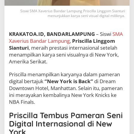
e
w
Siswi SMA Xaverius Bandar Lampung Priscilla Linggom Sianturi
Y
menunjukkan karya seni visual digital miliknya.
o
r
k
KRAKATOA.ID, BANDARLAMPUNG
– Siswi
SMA
,
Xaverius Bandar Lampung
,
Priscilla Linggom
H
i
Sianturi
, meraih prestasi internasional setelah
a
menampilkan karya seni visualnya di New York,
s
Amerika Serikat.
i
H
o
Priscilla menampilkan karyanya dalam pameran
t
digital bertajuk
“New York is Back”
di Dream
e
Downtown Hotel, Manhattan. Selain itu, pameran
l
ini merayakan kembalinya New York Knicks ke
D
r
NBA Finals.
e
a
Priscilla Tembus Pameran Seni
m
D
Digital Internasional di New
o
York
w