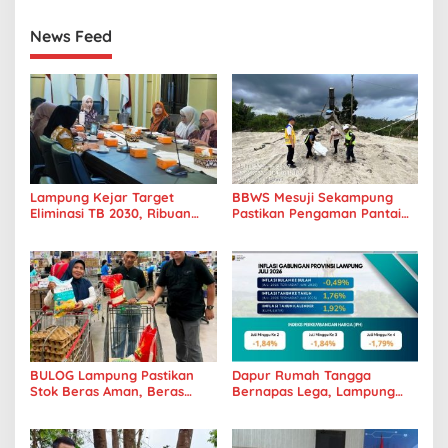
Koneksi
News Feed
Lampung Kejar Target
BBWS Mesuji Sekampung
Eliminasi TB 2030, Ribuan
Pastikan Pengaman Pantai
Kasus Tuberkulosis
Mandiri Sejati Penuhi
Tanggamus Jadi Perhatian
Standar Mutu
BULOG Lampung Pastikan
Dapur Rumah Tangga
Stok Beras Aman, Beras
Bernapas Lega, Lampung
Premium Punokawan Kini
Jadi Provinsi Paling Stabil
Hadir di Retail Modern
Harga Pangannya se-
Sumatera