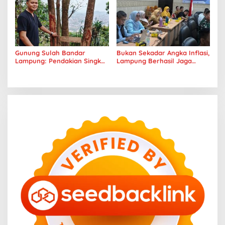
Gunung Sulah Bandar
Bukan Sekadar Angka Inflasi,
Lampung: Pendakian Singkat
Lampung Berhasil Jaga
dengan Panorama Kota
Harga Pangan dan Daya Beli
yang Memukau
Masyarakat