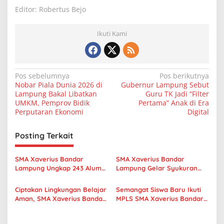
Editor: Robertus Bejo
Ikuti Kami
N
Pos sebelumnya
Pos berikutnya
Nobar Piala Dunia 2026 di
Gubernur Lampung Sebut
a
Lampung Bakal Libatkan
Guru TK Jadi “Filter
v
UMKM, Pemprov Bidik
Pertama” Anak di Era
Perputaran Ekonomi
Digital
i
g
Posting Terkait
a
s
SMA Xaverius Bandar
SMA Xaverius Bandar
Lampung Ungkap 243 Alumni
Lampung Gelar Syukuran
i
Lanjut Kuliah hingga
Pengabdian F. Joko Winarno,
p
Mancanegara
Thadeus Engko, dan
Ciptakan Lingkungan Belajar
Semangat Siswa Baru Ikuti
Purnabakti Suhardi
Aman, SMA Xaverius Bandar
MPLS SMA Xaverius Bandar
o
Lampung Gelar Workshop
Lampung 2026, Bangun
s
Sekolah Ramah Anak
Karakter, Kreativitas, dan