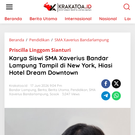
L
e
w
a
Beranda
Berita Utama
Internasional
Nasional
Lam
t
i
k
Beranda
/
Pendidikan
/
SMA Xaverius Bandarlampung
K
e
a
k
Priscilla Linggom Sianturi
r
o
y
n
Karya Siswi SMA Xaverius Bandar
a
t
Lampung Tampil di New York, Hiasi
S
e
Hotel Dream Downtown
i
n
s
w
Krakatoa.id
17 Juni 2026 9:04 Pm
i
Bandar Lampung
,
Berita
,
Berita Utama
,
Pendidikan
,
SMA
S
Xaverius Bandarlampung
,
Sosok
3,047 Views
M
A
X
a
v
e
r