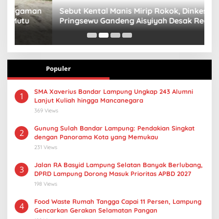
n
Sebut Kental Manis Mirip Rokok, Dinkes
S
Pringsewu Gandeng Aisyiyah Desak Regulasi
H
Gizi Anak
Populer
SMA Xaverius Bandar Lampung Ungkap 243 Alumni
1
Lanjut Kuliah hingga Mancanegara
369 Views
Gunung Sulah Bandar Lampung: Pendakian Singkat
2
dengan Panorama Kota yang Memukau
231 Views
Jalan RA Basyid Lampung Selatan Banyak Berlubang,
3
DPRD Lampung Dorong Masuk Prioritas APBD 2027
198 Views
Food Waste Rumah Tangga Capai 11 Persen, Lampung
4
Gencarkan Gerakan Selamatan Pangan