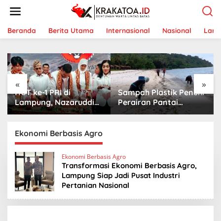
L
e
w
a
Beranda
Berita Utama
Internasional
Nasional
Lam
t
i
k
e
k
«
»
o
HUT ke-1 PRI di
Sampah Plastik Penuhi
n
t
Lampung, Nazaruddin
Perairan Pantai
e
Launching 800
Mutun-Pulau Tangkil,
n
Ambulans untuk
Perenang Turun
Indonesia
Tangan
Ekonomi Berbasis Agro
Ekonomi Berbasis Agro
Transformasi Ekonomi Berbasis Agro,
Lampung Siap Jadi Pusat Industri
Pertanian Nasional