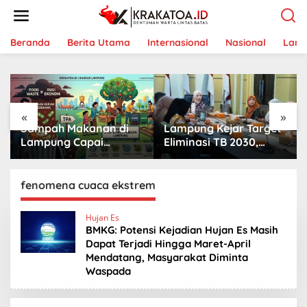
L
e
w
a
Beranda
Berita Utama
Internasional
Nasional
Lam
t
i
k
e
k
«
»
o
Sampah Makanan di
Lampung Kejar Target
n
t
Lampung Capai
Eliminasi TB 2030,
e
Ancaman Serius,
Ribuan Kasus
n
Warga Diminta
Tuberkulosis
Hentikan Kebiasaan
Tanggamus Jadi
fenomena cuaca ekstrem
Boros Pangan
Perhatian
Hujan Es
BMKG: Potensi Kejadian Hujan Es Masih
Dapat Terjadi Hingga Maret-April
Mendatang, Masyarakat Diminta
Waspada