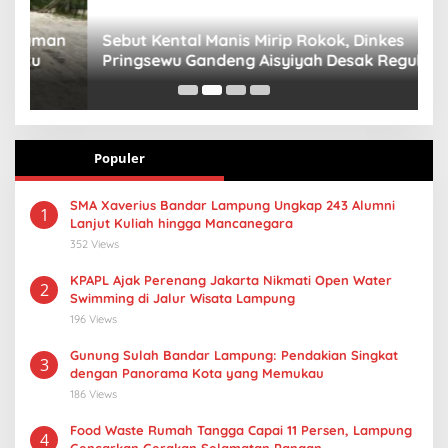
n
Sebut Kental Manis Mirip Rokok, Dinkes
S
Pringsewu Gandeng Aisyiyah Desak Regulasi
H
Gizi Anak
Populer
SMA Xaverius Bandar Lampung Ungkap 243 Alumni
1
Lanjut Kuliah hingga Mancanegara
352 Views
KPAPL Ajak Perenang Jakarta Nikmati Open Water
2
Swimming di Jalur Wisata Lampung
196 Views
Gunung Sulah Bandar Lampung: Pendakian Singkat
3
dengan Panorama Kota yang Memukau
186 Views
Food Waste Rumah Tangga Capai 11 Persen, Lampung
4