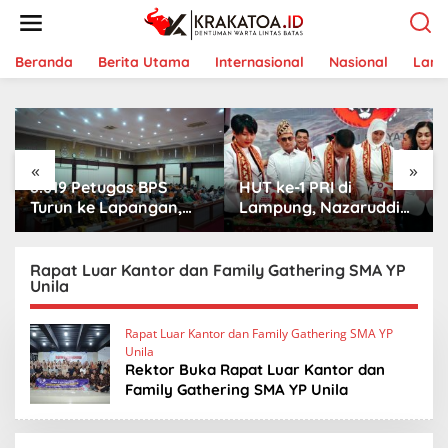
L
e
w
a
Beranda
Berita Utama
Internasional
Nasional
Lam
t
i
k
e
k
«
»
o
8.619 Petugas BPS
HUT ke-1 PRI di
n
t
Turun ke Lapangan,
Lampung, Nazaruddin
e
Lampung Kejar Target
Launching 800
n
Sensus Ekonomi 2026
Ambulans untuk
Indonesia
Rapat Luar Kantor dan Family Gathering SMA YP
Unila
Rapat Luar Kantor dan Family Gathering SMA YP
Unila
Rektor Buka Rapat Luar Kantor dan
Family Gathering SMA YP Unila