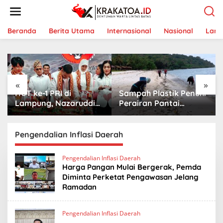
L
e
w
a
Beranda
Berita Utama
Internasional
Nasional
Lam
t
i
k
e
k
«
»
o
HUT ke-1 PRI di
Sampah Plastik Penuhi
n
t
Lampung, Nazaruddin
Perairan Pantai
e
Launching 800
Mutun-Pulau Tangkil,
n
Ambulans untuk
Perenang Turun
Indonesia
Tangan
Pengendalian Inflasi Daerah
Pengendalian Inflasi Daerah
Harga Pangan Mulai Bergerak, Pemda
Diminta Perketat Pengawasan Jelang
Ramadan
Pengendalian Inflasi Daerah