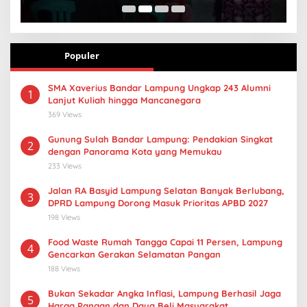
Gizi Anak
Populer
SMA Xaverius Bandar Lampung Ungkap 243 Alumni
1
Lanjut Kuliah hingga Mancanegara
369 Views
Gunung Sulah Bandar Lampung: Pendakian Singkat
2
dengan Panorama Kota yang Memukau
233 Views
Jalan RA Basyid Lampung Selatan Banyak Berlubang,
3
DPRD Lampung Dorong Masuk Prioritas APBD 2027
198 Views
Food Waste Rumah Tangga Capai 11 Persen, Lampung
4
Gencarkan Gerakan Selamatan Pangan
188 Views
Bukan Sekadar Angka Inflasi, Lampung Berhasil Jaga
5
Harga Pangan dan Daya Beli Masyarakat