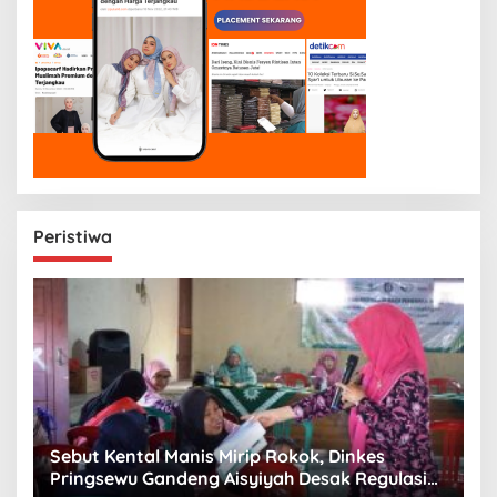
Peristiwa
n
Sebut Kental Manis Mirip Rokok, Dinkes
S
Pringsewu Gandeng Aisyiyah Desak Regulasi
H