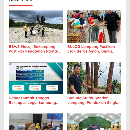
BBWS Mesuji Sekampung
BULOG Lampung Pastikan
Pastikan Pengaman Pantai
Stok Beras Aman, Beras
Mandiri Sejati Penuhi
Premium Punokawan Kini
Standar Mutu
Hadir di Retail Modern
Dapur Rumah Tangga
Gunung Sulah Bandar
Bernapas Lega, Lampung
Lampung: Pendakian Singkat
Jadi Provinsi Paling Stabil
dengan Panorama Kota
Harga Pangannya se-
yang Memukau
Sumatera