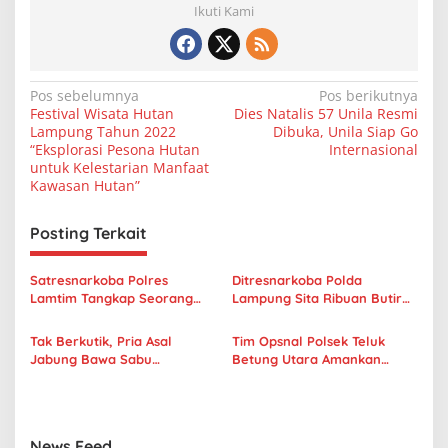
Ikuti Kami
N
Pos sebelumnya
Pos berikutnya
Festival Wisata Hutan
Dies Natalis 57 Unila Resmi
a
Lampung Tahun 2022
Dibuka, Unila Siap Go
v
“Eksplorasi Pesona Hutan
Internasional
untuk Kelestarian Manfaat
i
Kawasan Hutan”
g
Posting Terkait
a
s
Satresnarkoba Polres
Ditresnarkoba Polda
i
Lamtim Tangkap Seorang
Lampung Sita Ribuan Butir
p
Pemuda Pemakai Narkotika
Ektasi dan Sabu
Jenis Sabu
Tak Berkutik, Pria Asal
Tim Opsnal Polsek Teluk
o
Jabung Bawa Sabu
Betung Utara Amankan
s
Diamankan Polisi
Pelaku Penyalahgunaan
Narkotika
News Feed