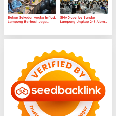
Bukan Sekadar Angka Inflasi,
SMA Xaverius Bandar
Lampung Berhasil Jaga
Lampung Ungkap 243 Alumni
Harga Pangan dan Daya Beli
Lanjut Kuliah hingga
Masyarakat
Mancanegara