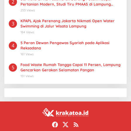
2
Pertanian Modern, Studi Tiru PMAAS di Lampung
Tengah
253 Views
KPAPL Ajak Perenang Jakarta Nikmati Open Water
3
Swimming di Jalur Wisata Lampung
184 Views
5 Peran Dewan Pengawas Syariah pada Aplikasi
4
Reksadana
161 Views
Food Waste Rumah Tangga Capai 11 Persen, Lampung
5
Gencarkan Gerakan Selamatan Pangan
151 Views