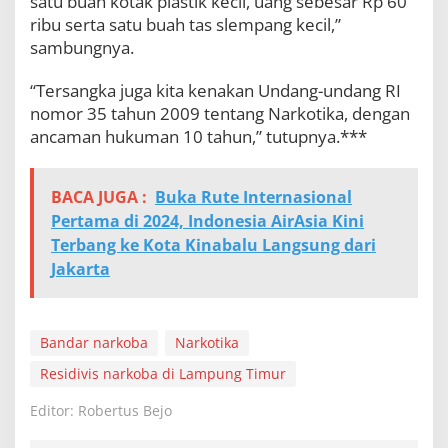
satu buah kotak plastik kecil, uang sebesar Rp 60
ribu serta satu buah tas slempang kecil,”
sambungnya.
“Tersangka juga kita kenakan Undang-undang RI
nomor 35 tahun 2009 tentang Narkotika, dengan
ancaman hukuman 10 tahun,” tutupnya.***
BACA JUGA :
Buka Rute Internasional
Pertama di 2024, Indonesia AirAsia Kini
Terbang ke Kota Kinabalu Langsung dari
Jakarta
Bandar narkoba
Narkotika
Residivis narkoba di Lampung Timur
Editor: Robertus Bejo