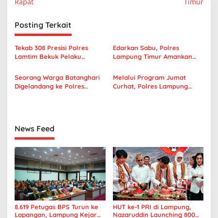
v
Rapat
Timur
i
Posting Terkait
g
a
Tekab 308 Presisi Polres
Edarkan Sabu, Polres
s
Lamtim Bekuk Pelaku
Lampung Timur Amankan
Pencurian di Kolam Renang
Seorang Pemuda
i
Tanjung Tirta
Seorang Warga Batanghari
Melalui Program Jumat
p
Digelandang ke Polres
Curhat, Polres Lampung
Lamtim, Diduga Cabuli Anak
Timur Dengarkan Curhatan
o
Tirinya
Warga Pekalongan
s
News Feed
8.619 Petugas BPS Turun ke
HUT ke-1 PRI di Lampung,
Lapangan, Lampung Kejar
Nazaruddin Launching 800