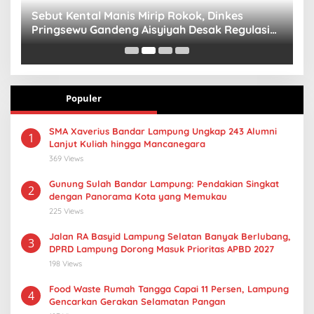
n
Sebut Kental Manis Mirip Rokok, Dinkes
S
Pringsewu Gandeng Aisyiyah Desak Regulasi
H
Gizi Anak
Populer
SMA Xaverius Bandar Lampung Ungkap 243 Alumni
1
Lanjut Kuliah hingga Mancanegara
369 Views
Gunung Sulah Bandar Lampung: Pendakian Singkat
2
dengan Panorama Kota yang Memukau
225 Views
Jalan RA Basyid Lampung Selatan Banyak Berlubang,
3
DPRD Lampung Dorong Masuk Prioritas APBD 2027
198 Views
Food Waste Rumah Tangga Capai 11 Persen, Lampung
4
Gencarkan Gerakan Selamatan Pangan