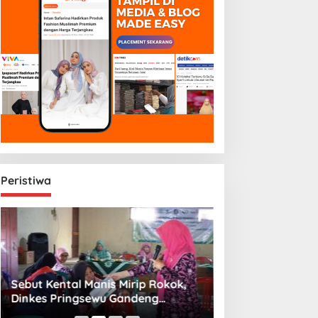
Peristiwa
Sebut Kental Manis Mirip Rokok,
Sambut Libur Sek
Dinkes Pringsewu Gandeng
Amiek Diyah Hib
Aisyiyah Desak Regulasi Gizi Anak
Melalui Aksi Jum