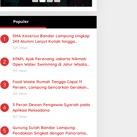
Populer
SMA Xaverius Bandar Lampung Ungkap
1
243 Alumni Lanjut Kuliah hingga
Mancanegara
329 Views
KPAPL Ajak Perenang Jakarta Nikmati
2
Open Water Swimming di Jalur Wisata
Lampung
193 Views
Food Waste Rumah Tangga Capai 11
3
Persen, Lampung Gencarkan Gerakan
Selamatan Pangan
166 Views
5 Peran Dewan Pengawas Syariah pada
4
Aplikasi Reksadana
162 Views
Gunung Sulah Bandar Lampung:
5
Pendakian Singkat dengan Panorama