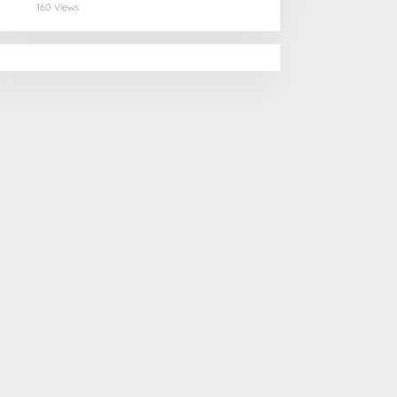
Kota yang Memukau
160 Views