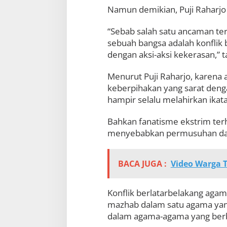
a
Namun demikian, Puji Raharjo
g
a
“Sebab salah satu ancaman te
m
sebuah bangsa adalah konflik 
a
U
dengan aksi-aksi kekerasan,” 
m
a
Menurut Puji Raharjo, karena 
t
keberpihakan yang sarat denga
K
hampir selalu melahirkan ika
a
t
o
Bahkan fanatisme ekstrim ter
l
menyebabkan permusuhan dan
i
k
BACA JUGA :
Video Warga T
Konflik berlatarbelakang aga
mazhab dalam satu agama yan
dalam agama-agama yang ber