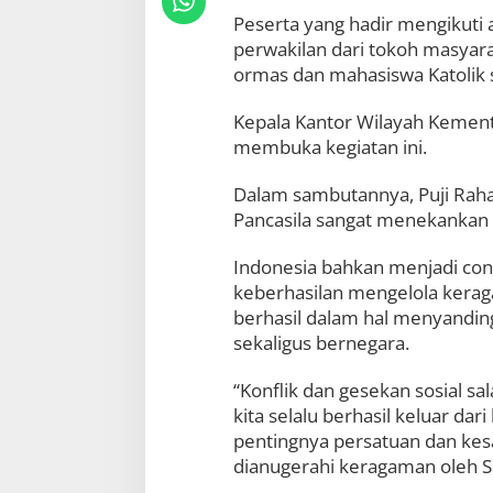
k
Peserta yang hadir mengikuti a
u
perwakilan dari tokoh masyara
n
ormas dan mahasiswa Katolik
a
n
I
Kepala Kantor Wilayah Kement
n
membuka kegiatan ini.
t
e
Dalam sambutannya, Puji Raha
r
n
Pancasila sangat menekankan 
d
a
Indonesia bahkan menjadi cont
n
keberhasilan mengelola kera
M
o
berhasil dalam hal menyandi
d
sekaligus bernegara.
e
r
“Konflik dan gesekan sosial s
a
s
kita selalu berhasil keluar dar
i
pentingnya persatuan dan kes
B
dianugerahi keragaman oleh Sa
e
r