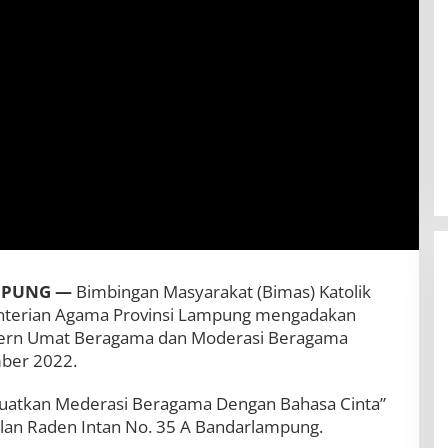
MPUNG —
Bimbingan Masyarakat (Bimas) Katolik
enterian Agama Provinsi Lampung mengadakan
ntern Umat Beragama dan Moderasi Beragama
mber 2022.
BBWS Mesuji Sekampung Pastikan
uatkan Mederasi Beragama Dengan Bahasa Cinta”
Pengaman Pantai Mandiri Sejati
Jalan Raden Intan No. 35 A Bandarlampung.
Penuhi Standar Mutu