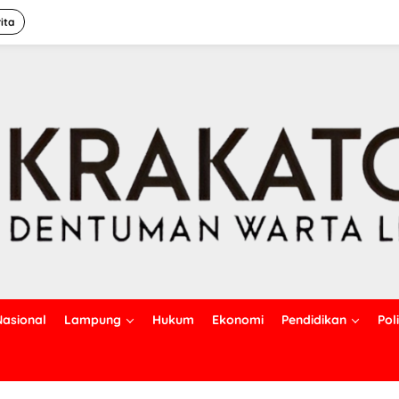
ita
Nasional
Lampung
Hukum
Ekonomi
Pendidikan
Poli