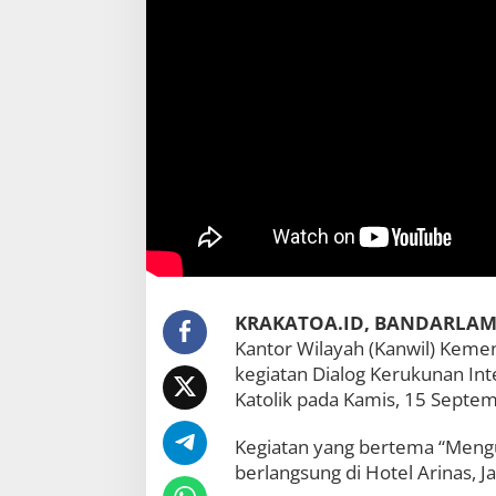
n
a
g
L
a
m
p
u
n
g
G
e
l
a
r
D
KRAKATOA.ID, BANDARLA
i
Kantor Wilayah (Kanwil) Kem
a
l
kegiatan Dialog Kerukunan I
o
Katolik pada Kamis, 15 Septe
g
K
Kegiatan yang bertema “Meng
e
berlangsung di Hotel Arinas, 
r
u