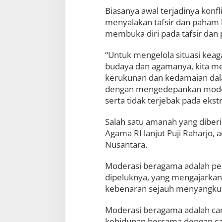
Biasanya awal terjadinya konfli
menyalakan tafsir dan paham 
membuka diri pada tafsir dan
“Untuk mengelola situasi kea
budaya dan agamanya, kita me
kerukunan dan kedamaian dal
dengan mengedepankan moder
serta tidak terjebak pada ekst
Salah satu amanah yang diber
Agama RI lanjut Puji Raharjo
Nusantara.
Moderasi beragama adalah per
dipeluknya, yang mengajarkan 
kebenaran sejauh menyangkut 
Moderasi beragama adalah car
kehidupan bersama dengan ca