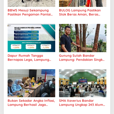
BBWS Mesuji Sekampung
BULOG Lampung Pastikan
Pastikan Pengaman Pantai
Stok Beras Aman, Beras
Mandiri Sejati Penuhi
Premium Punokawan Kini
Standar Mutu
Hadir di Retail Modern
Dapur Rumah Tangga
Gunung Sulah Bandar
Bernapas Lega, Lampung
Lampung: Pendakian Singkat
Jadi Provinsi Paling Stabil
dengan Panorama Kota
Harga Pangannya se-
yang Memukau
Sumatera
Bukan Sekadar Angka Inflasi,
SMA Xaverius Bandar
Lampung Berhasil Jaga
Lampung Ungkap 243 Alumni
Harga Pangan dan Daya Beli
Lanjut Kuliah hingga
Masyarakat
Mancanegara