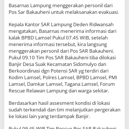
k
Basarnas Lampung menggerakan personil dari
u
Pos Sar Bakauheni untuk melaksanakan evakuasi.
a
s
Kepala Kantor SAR Lampung Deden Ridwansah
i
W
mengatakan, Basarnas menerima informasi dari
a
kalak BPBD Lamsel Pukul 07.45 WIB, setelah
r
menerima informasi tersebut, kira langsung
g
a
menggerakan personil dari Pos SAR Bakauheni.
Pukul 09.10 Tim Pos SAR Bakauheni tiba dilokasi
Banjir Desa Suak Kecamatan Sidomulyo dan
Berkoordinasi dgn Potensi SAR yg terdiri dari
Kodim Lamsel, Polres Lamsel, BPBD Lamsel, PMI
Lamsel, Damkar Lamsel, Tagana Lamsel, Forum
Rescue Relawan Lampung dan warga sekitar.
Berdasarkan hasil assesment kondisi di lokasi
sudah terkendali dan tim melanjutkan pergerakan
ke lokasi lain yang terdampak Banjir.
Pukul 09.45 WIB Tim Rescue Pos SAR Bakauheni