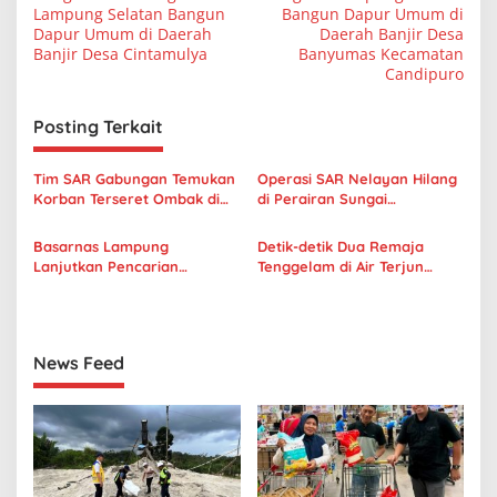
a
Lampung Selatan Bangun
Bangun Dapur Umum di
v
Dapur Umum di Daerah
Daerah Banjir Desa
Banjir Desa Cintamulya
Banyumas Kecamatan
i
Candipuro
g
Posting Terkait
a
s
Tim SAR Gabungan Temukan
Operasi SAR Nelayan Hilang
i
Korban Terseret Ombak di
di Perairan Sungai
p
Pantai Batu Rame Kalianda
Berundung Resmi Dihentikan
Basarnas Lampung
Detik-detik Dua Remaja
o
Lanjutkan Pencarian
Tenggelam di Air Terjun
s
Nelayan Hilang di Perairan
Lubuk Lau: Diseret Arus
Sungai Berundung
Deras Saat Berenang
News Feed