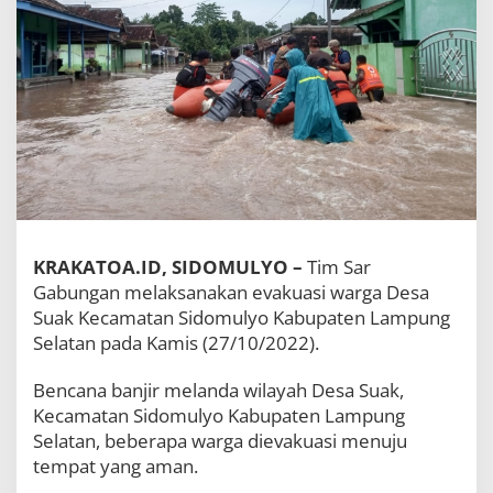
S
e
l
a
t
a
n
,
T
i
m
S
A
KRAKATOA.ID, SIDOMULYO –
Tim Sar
R
G
Gabungan melaksanakan evakuasi warga Desa
a
Suak Kecamatan Sidomulyo Kabupaten Lampung
b
Selatan pada Kamis (27/10/2022).
u
n
g
Bencana banjir melanda wilayah Desa Suak,
a
Kecamatan Sidomulyo Kabupaten Lampung
n
Selatan, beberapa warga dievakuasi menuju
E
tempat yang aman.
v
a