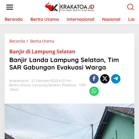
L
e
w
a
Beranda
Berita Utama
Internasional
Nasional
Lam
t
i
k
Beranda
/
Berita Utama
B
e
a
k
Banjir di Lampung Selatan
n
o
j
n
Banjir Landa Lampung Selatan, Tim
i
t
SAR Gabungan Evakuasi Warga
r
e
L
n
a
Krakatoa.id
27 Oktober 2022 4:53 Pm
Berita Utama
,
Lampung Selatan
n
,
Peristiwa
1,189
Views
d
a
L
a
m
p
u
n
g