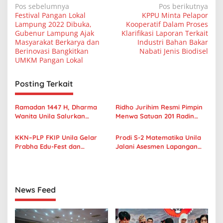
N
Pos sebelumnya
Pos berikutnya
Festival Pangan Lokal
KPPU Minta Pelapor
a
Lampung 2022 Dibuka,
Kooperatif Dalam Proses
v
Gubenur Lampung Ajak
Klarifikasi Laporan Terkait
Masyarakat Berkarya dan
Industri Bahan Bakar
i
Berinovasi Bangkitkan
Nabati Jenis Biodisel
UMKM Pangan Lokal
g
a
Posting Terkait
s
i
Ramadan 1447 H, Dharma
Ridho Jurihim Resmi Pimpin
p
Wanita Unila Salurkan
Menwa Satuan 201 Radin
Ratusan Paket Sembako
Inten Unila
o
untuk Warga Sekitar Kampus
KKN–PLP FKIP Unila Gelar
Prodi S-2 Matematika Unila
s
Prabha Edu-Fest dan
Jalani Asesmen Lapangan
Kembangkan Taman Literasi
Akreditasi Lamsama
Interaktif
News Feed