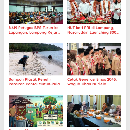
8.619 Petugas BPS Turun ke
HUT ke-1 PRI di Lampung,
Lapangan, Lampung Kejar
Nazaruddin Launching 800
Target Sensus Ekonomi 2026
Ambulans untuk Indonesia
Sampah Plastik Penuhi
Cetak Generasi Emas 2045:
Perairan Pantai Mutun-Pulau
Wagub Jihan Nurlela
Tangkil, Perenang Turun
Tantang Pramuka UIN
Tangan
Lampung Transformasi ke
Era Digital