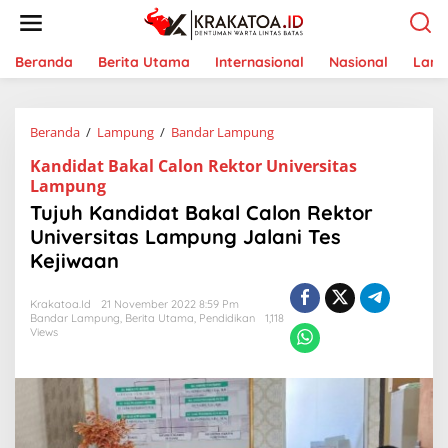
L
e
w
a
Beranda
Berita Utama
Internasional
Nasional
Lam
t
i
k
Beranda
/
Lampung
/
Bandar Lampung
T
e
u
k
Kandidat Bakal Calon Rektor Universitas
j
o
Lampung
u
n
h
t
Tujuh Kandidat Bakal Calon Rektor
K
e
Universitas Lampung Jalani Tes
a
n
Kejiwaan
n
d
i
Krakatoa.id
21 November 2022 8:59 Pm
d
Bandar Lampung
,
Berita Utama
,
Pendidikan
1,118
a
Views
t
B
a
k
a
l