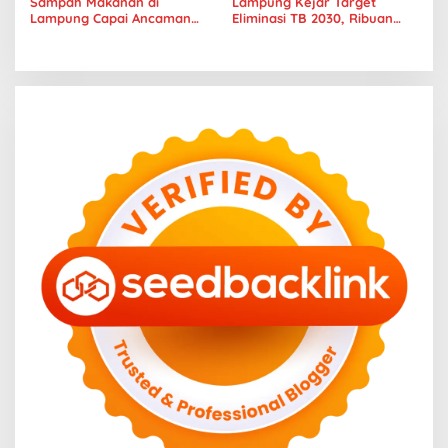
Sampah Makanan di
Lampung Kejar Target
Lampung Capai Ancaman
Eliminasi TB 2030, Ribuan
Serius, Warga Diminta
Kasus Tuberkulosis
Hentikan Kebiasaan Boros
Tanggamus Jadi Perhatian
Pangan