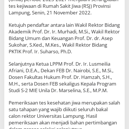
p
tes kejiwaan di Rumah Sakit Jiwa (RSJ) Provinsi
u
Lampung, Senin, 21 November 2022.
n
g
J
Ketujuh pendaftar antara lain Wakil Rektor Bidang
a
Akademik Prof. Dr. Ir. Murhadi, M.Si., Wakil Rektor
l
Bidang Umum dan Keuangan Prof. Dr. dr. Asep
a
Sukohar, S.Ked., M.Kes., Wakil Rektor Bidang
n
i
PKTIK Prof. Ir. Suharso, Ph.D.
T
e
Selanjutnya Ketua LPPM Prof. Dr. Ir. Lusmeilia
s
Afriani, D.E.A., Dekan FEB Dr. Nairobi, S.E., M.Si.,
K
e
Dosen Fakultas Hukum Prof. Dr. Hamzah, S.H.,
j
M.H., serta Dosen FEB sekaligus Kepala Program
i
Studi S-2 MIE Unila Dr. Marselina, S.E., M.P.M.
w
a
a
Pemeriksaan tes kesehatan jiwa merupakan salah
n
satu tahapan yang wajib diikuti seluruh bakal
calon rektor Universitas Lampung. Hasil
pemeriksaan akan menjadi bahan pertimbangan