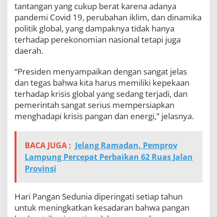
tantangan yang cukup berat karena adanya
k
a
pandemi Covid 19, perubahan iklim, dan dinamika
n
politik global, yang dampaknya tidak hanya
U
terhadap perekonomian nasional tetapi juga
M
daerah.
K
M
P
“Presiden menyampaikan dengan sangat jelas
a
dan tegas bahwa kita harus memiliki kepekaan
n
terhadap krisis global yang sedang terjadi, dan
g
a
pemerintah sangat serius mempersiapkan
n
menghadapi krisis pangan dan energi,” jelasnya.
L
o
k
BACA JUGA :
Jelang Ramadan, Pemprov
a
l
Lampung Percepat Perbaikan 62 Ruas Jalan
Provinsi
Hari Pangan Sedunia diperingati setiap tahun
untuk meningkatkan kesadaran bahwa pangan