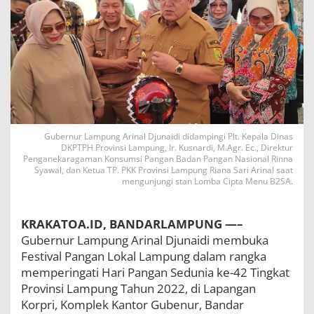
l
L
a
m
p
u
n
g
2
0
2
Gubernur Lampung Arinal Djunaidi didampingi Plt. Kepala Dinas
2
DKPTPH Provinsi Lampung, Ir. Kusnardi, M.Agr. Ec., Direktur
D
Penganekaragaman Konsumsi Pangan Badan Pangan Nasional Rinna
i
Syawal, dan Ketua TP. PKK Provinsi Lampung Riana Sari Arinal saat
mengunjungi stan Lomba Cipta Menu B2SA.
b
u
k
a
KRAKATOA.ID, BANDARLAMPUNG —–
,
Gubernur Lampung Arinal Djunaidi membuka
G
Festival Pangan Lokal Lampung dalam rangka
u
b
memperingati Hari Pangan Sedunia ke-42 Tingkat
e
Provinsi Lampung Tahun 2022, di Lapangan
n
Korpri, Komplek Kantor Gubenur, Bandar
u