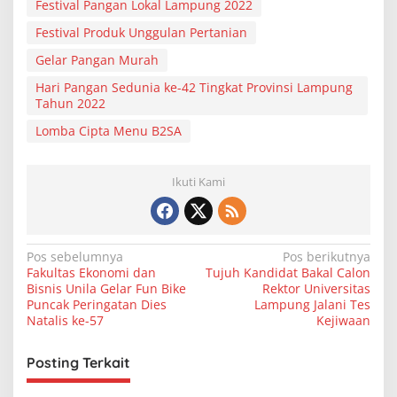
Festival Pangan Lokal Lampung 2022
Festival Produk Unggulan Pertanian
Gelar Pangan Murah
Hari Pangan Sedunia ke-42 Tingkat Provinsi Lampung
Tahun 2022
Lomba Cipta Menu B2SA
Ikuti Kami
N
Pos sebelumnya
Pos berikutnya
Fakultas Ekonomi dan
Tujuh Kandidat Bakal Calon
a
Bisnis Unila Gelar Fun Bike
Rektor Universitas
v
Puncak Peringatan Dies
Lampung Jalani Tes
Natalis ke-57
Kejiwaan
i
g
Posting Terkait
a