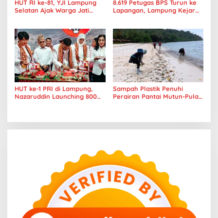
HUT RI ke-81, YJI Lampung
8.619 Petugas BPS Turun ke
Selatan Ajak Warga Jati
Lapangan, Lampung Kejar
Agung Sehat dan Kompak
Target Sensus Ekonomi 2026
HUT ke-1 PRI di Lampung,
Sampah Plastik Penuhi
Nazaruddin Launching 800
Perairan Pantai Mutun-Pulau
Ambulans untuk Indonesia
Tangkil, Perenang Turun
Tangan