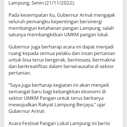
Lampung, Senin (21/11/2022).
r
L
a
Pada kesempatan itu, Gubernur Arinal mengajak
m
seluruh pemangku kepentingan bersinergi
p
membangun ketahanan pangan Lampung, salah
u
n
satunya membangkitkan UMKM pangan lokal.
g
A
Gubernur juga berharap acara ini dapat menjadi
j
ruang kepada semua pelaku dan insan pertanian
a
k
untuk bisa terus bergerak, berinovasi, bermakna
M
dan berkreatifitas dalam berwirausaha di sektor
a
pertanian.
s
y
“Saya juga berharap kegiatan ini akan menjadi
a
r
semangat baru bagi kebangkitan ekonomi di
a
sektor UMKM Pangan untuk terus berkarya
k
mewujudkan Rakyat Lampung Berjaya,” ujar
a
t
Gubernur Arinal.
B
e
Acara Festival Pangan Lokal Lampung ini berisi
r