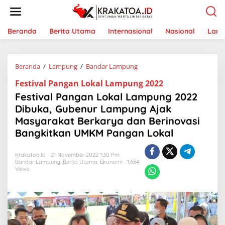
L
e
w
a
Beranda
Berita Utama
Internasional
Nasional
Lam
t
i
k
Beranda
/
Lampung
/
Bandar Lampung
F
e
e
k
Festival Pangan Lokal Lampung 2022
s
o
t
n
Festival Pangan Lokal Lampung 2022
i
t
Dibuka, Gubenur Lampung Ajak
v
e
Masyarakat Berkarya dan Berinovasi
a
n
l
Bangkitkan UMKM Pangan Lokal
P
a
Krakatoa.id
21 November 2022 1:30 Pm
n
Bandar Lampung
,
Berita Utama
,
Ekonomi
1,654
g
Views
a
n
L
o
k
a