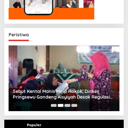
Peristiwa
n
Sebut Kental Manis Mirip Rokok, Dinkes
S
Pringsewu Gandeng Aisyiyah Desak Regulasi
H
Gizi Anak
Populer