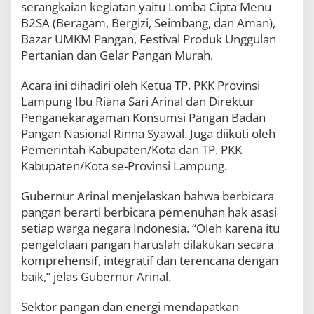
serangkaian kegiatan yaitu Lomba Cipta Menu
k
a
B2SA (Beragam, Bergizi, Seimbang, dan Aman),
r
Bazar UMKM Pangan, Festival Produk Unggulan
y
Pertanian dan Gelar Pangan Murah.
a
d
Acara ini dihadiri oleh Ketua TP. PKK Provinsi
a
n
Lampung Ibu Riana Sari Arinal dan Direktur
B
Penganekaragaman Konsumsi Pangan Badan
e
Pangan Nasional Rinna Syawal. Juga diikuti oleh
r
i
Pemerintah Kabupaten/Kota dan TP. PKK
n
Kabupaten/Kota se-Provinsi Lampung.
o
v
Gubernur Arinal menjelaskan bahwa berbicara
a
s
pangan berarti berbicara pemenuhan hak asasi
i
setiap warga negara Indonesia. “Oleh karena itu
B
pengelolaan pangan haruslah dilakukan secara
a
komprehensif, integratif dan terencana dengan
n
g
baik,” jelas Gubernur Arinal.
k
i
Sektor pangan dan energi mendapatkan
t