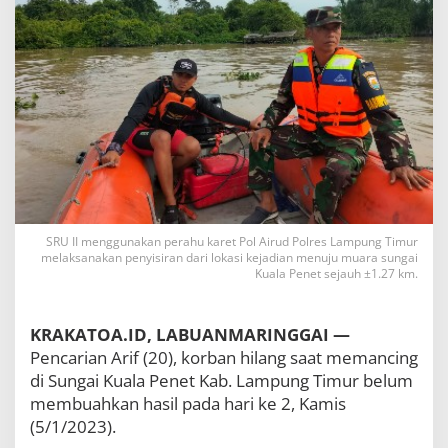
H
i
l
a
n
g
d
i
S
u
n
g
a
SRU II menggunakan perahu karet Pol Airud Polres Lampung Timur
i
melaksanakan penyisiran dari lokasi kejadian menuju muara sungai
K
Kuala Penet sejauh ±1.27 km.
u
a
l
KRAKATOA.ID, LABUANMARINGGAI —
a
P
Pencarian Arif (20), korban hilang saat memancing
e
di Sungai Kuala Penet Kab. Lampung Timur belum
n
membuahkan hasil pada hari ke 2, Kamis
e
t
(5/1/2023).
P