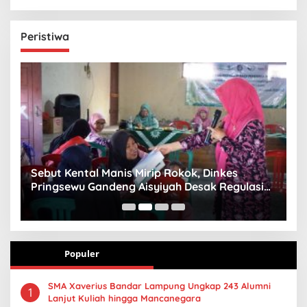
Peristiwa
n
Sebut Kental Manis Mirip Rokok, Dinkes
S
Pringsewu Gandeng Aisyiyah Desak Regulasi
H
Gizi Anak
Populer
SMA Xaverius Bandar Lampung Ungkap 243 Alumni
1
Lanjut Kuliah hingga Mancanegara