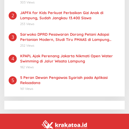
303 Views
JAPFA for Kids Perkuat Perbaikan Gizi Anak di
2
Lampung, Sudah Jangkau 13.400 Siswa
253 Views
Sarwoko DPRD Pesawaran Dorong Petani Adopsi
3
Pertanian Modern, Studi Tiru PMAAS di Lampung
Tengah
252 Views
KPAPL Ajak Perenang Jakarta Nikmati Open Water
4
Swimming di Jalur Wisata Lampung
182 Views
5 Peran Dewan Pengawas Syariah pada Aplikasi
5
Reksadana
161 Views