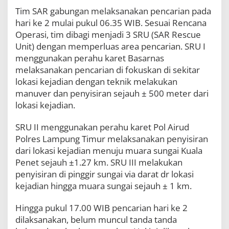
a
Tim SAR gabungan melaksanakan pencarian pada
d
hari ke 2 mulai pukul 06.35 WIB. Sesuai Rencana
a
H
Operasi, tim dibagi menjadi 3 SRU (SAR Rescue
a
Unit) dengan memperluas area pencarian. SRU I
r
menggunakan perahu karet Basarnas
i
melaksanakan pencarian di fokuskan di sekitar
K
e
lokasi kejadian dengan teknik melakukan
2
manuver dan penyisiran sejauh ± 500 meter dari
B
lokasi kejadian.
e
l
u
SRU II menggunakan perahu karet Pol Airud
m
Polres Lampung Timur melaksanakan penyisiran
M
dari lokasi kejadian menuju muara sungai Kuala
e
Penet sejauh ±1.27 km. SRU III melakukan
m
b
penyisiran di pinggir sungai via darat dr lokasi
u
kejadian hingga muara sungai sejauh ± 1 km.
a
h
Hingga pukul 17.00 WIB pencarian hari ke 2
k
a
dilaksanakan, belum muncul tanda tanda
n