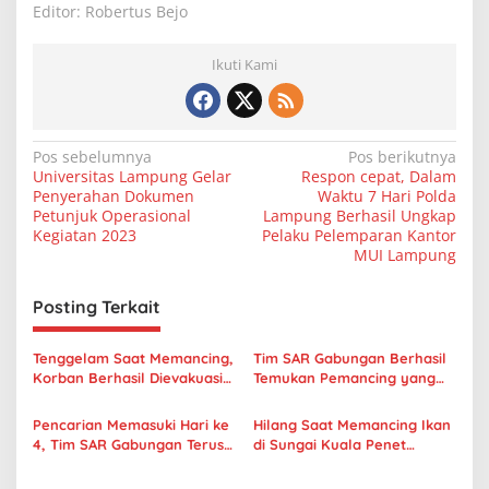
Editor: Robertus Bejo
Ikuti Kami
N
Pos sebelumnya
Pos berikutnya
Universitas Lampung Gelar
Respon cepat, Dalam
a
Penyerahan Dokumen
Waktu 7 Hari Polda
v
Petunjuk Operasional
Lampung Berhasil Ungkap
Kegiatan 2023
Pelaku Pelemparan Kantor
i
MUI Lampung
g
Posting Terkait
a
s
Tenggelam Saat Memancing,
Tim SAR Gabungan Berhasil
i
Korban Berhasil Dievakuasi
Temukan Pemancing yang
p
Polsek Way Bungur
Hilang di Sungai Kuala Penet
Pencarian Memasuki Hari ke
Hilang Saat Memancing Ikan
o
4, Tim SAR Gabungan Terus
di Sungai Kuala Penet
s
Lakukan Pencarian
Lampung Timur, Arif Dalam
Pemancing Yang Hilang di
Pencarian Tim SAR