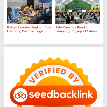
Sumatera
Bukan Sekadar Angka Inflasi,
SMA Xaverius Bandar
Lampung Berhasil Jaga
Lampung Ungkap 243 Alumni
Harga Pangan dan Daya Beli
Lanjut Kuliah hingga
Masyarakat
Mancanegara