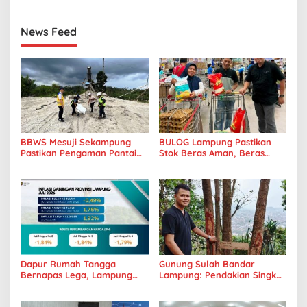
Sungai Kuala Penet
Gabungan
News Feed
BBWS Mesuji Sekampung
BULOG Lampung Pastikan
Pastikan Pengaman Pantai
Stok Beras Aman, Beras
Mandiri Sejati Penuhi
Premium Punokawan Kini
Standar Mutu
Hadir di Retail Modern
Dapur Rumah Tangga
Gunung Sulah Bandar
Bernapas Lega, Lampung
Lampung: Pendakian Singkat
Jadi Provinsi Paling Stabil
dengan Panorama Kota
Harga Pangannya se-
yang Memukau