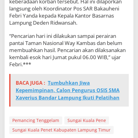
keberadaan korban tersebut. Hal ini dilaporkan
H
langsung oleh Koordinator Pos SAR Bakauheni
a
Febri Yanda kepada Kepala Kantor Basarnas
s
i
Lampung Deden Ridwansah.
l
“Pencarian hari ini dilakukan sampai perairan
pantai Taman Nasional Way Kambas dan belum
membuahkan hasil. Pencarian akan dilaksanakan
kembali esok hari Jumat pukul 06.00 WIB,” ujar
Febri.***
BACA JUGA :
Tumbuhkan Jiwa
Kepemimpinan, Calon Pengurus OSIS SMA
Xaverius Bandar Lampung Ikuti Pelatihan
Pemancing Tenggelam
Sungai Kuala Pene
Sungai Kuala Penet Kabupaten Lampung Timur