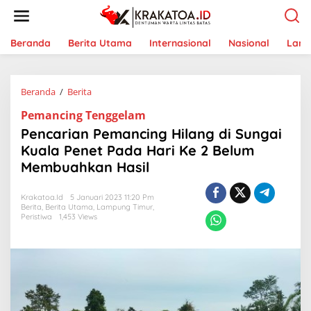
L
e
w
a
Beranda
Berita Utama
Internasional
Nasional
Lam
t
i
k
Beranda
/
Berita
P
e
e
k
Pemancing Tenggelam
n
o
c
n
Pencarian Pemancing Hilang di Sungai
a
t
Kuala Penet Pada Hari Ke 2 Belum
r
e
Membuahkan Hasil
i
n
a
n
Krakatoa.id
5 Januari 2023 11:20 Pm
P
Berita
,
Berita Utama
,
Lampung Timur
,
e
Peristiwa
1,453 Views
m
a
n
c
i
n
g