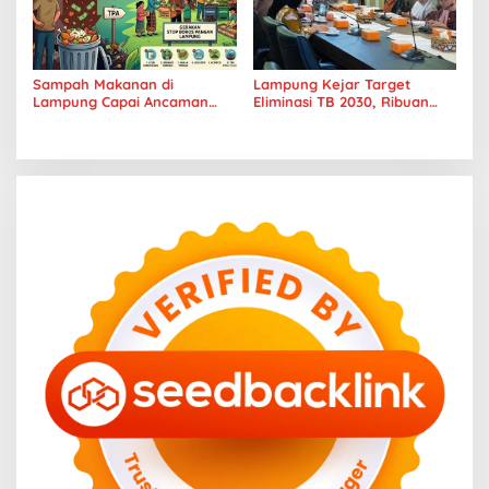
Sampah Makanan di
Lampung Kejar Target
Lampung Capai Ancaman
Eliminasi TB 2030, Ribuan
Serius, Warga Diminta
Kasus Tuberkulosis
Hentikan Kebiasaan Boros
Tanggamus Jadi Perhatian
Pangan