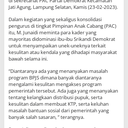
di sekretariat PAC Partai Demokrat Kecamatan
r
Jati Agung, Lampung Selatan, Kamis (23-02-2023).
e
n
g
Dalam kegiatan yang sekaligus konsolidasi
D
pengurus di tingkat Pimpinan Anak Cabang (PAC)
e
itu, M. Junaidi meminta para kader yang
m
mayoritas didominasi ibu-ibu Srikandi Demokrat
o
k
untuk menyampaikan unek-uneknya terkait
r
kesulitan atau kendala yang dihadapi masyarakat
a
bawah selama ini.
t
d
i
“Diantaranya ada yang menanyakan masalah
J
program BPJS dimana banyak diantaranya
a
mengalami kesulitan mengakses program
t
pemerintah tersebut. Ada juga yang menanyakan
i
A
tentang kelangkaan distribusi pupuk, serta
g
kesulitan dalam membuat KTP, serta keluhan
u
masalah bantuan sosial dari pemerintah yang
n
g
banyak salah sasaran, ” terangnya.