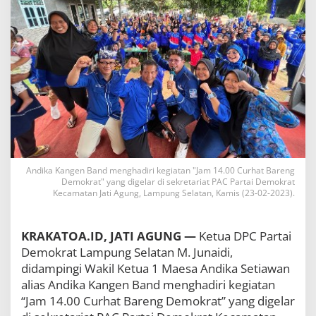
l
a
r
P
r
o
g
r
a
m
P
u
k
Andika Kangen Band menghadiri kegiatan "Jam 14.00 Curhat Bareng
u
Demokrat" yang digelar di sekretariat PAC Partai Demokrat
l
Kecamatan Jati Agung, Lampung Selatan, Kamis (23-02-2023).
1
4
C
KRAKATOA.ID, JATI AGUNG —
Ketua DPC Partai
u
r
Demokrat Lampung Selatan M. Junaidi,
h
didampingi Wakil Ketua 1 Maesa Andika Setiawan
a
alias Andika Kangen Band menghadiri kegiatan
t
B
“Jam 14.00 Curhat Bareng Demokrat” yang digelar
a