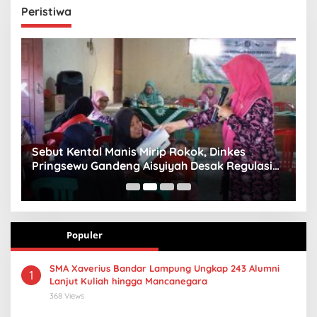
Peristiwa
n
Sebut Kental Manis Mirip Rokok, Dinkes
S
Pringsewu Gandeng Aisyiyah Desak Regulasi
H
Gizi Anak
Populer
SMA Xaverius Bandar Lampung Ungkap 243 Alumni
1
Lanjut Kuliah hingga Mancanegara
368 Views