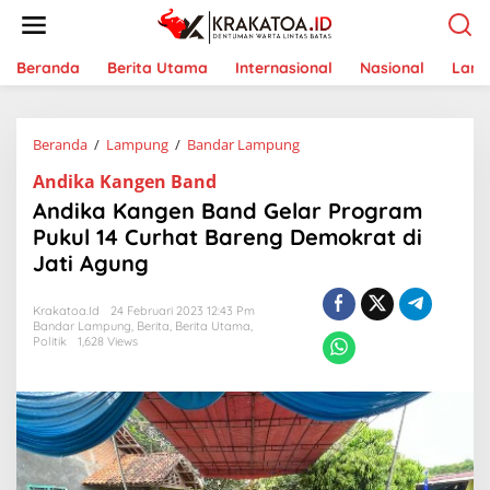
L
e
w
a
Beranda
Berita Utama
Internasional
Nasional
Lam
t
i
k
Beranda
/
Lampung
/
Bandar Lampung
A
e
n
k
Andika Kangen Band
d
o
i
n
Andika Kangen Band Gelar Program
k
t
Pukul 14 Curhat Bareng Demokrat di
a
e
Jati Agung
K
n
a
n
Krakatoa.id
24 Februari 2023 12:43 Pm
g
Bandar Lampung
,
Berita
,
Berita Utama
,
e
Politik
1,628 Views
n
B
a
n
d
G
e