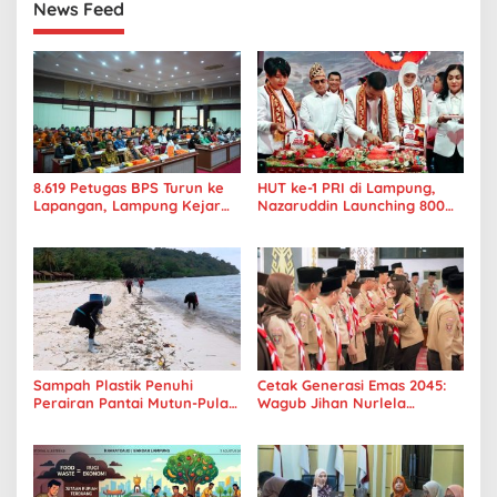
News Feed
8.619 Petugas BPS Turun ke
HUT ke-1 PRI di Lampung,
Lapangan, Lampung Kejar
Nazaruddin Launching 800
Target Sensus Ekonomi 2026
Ambulans untuk Indonesia
Sampah Plastik Penuhi
Cetak Generasi Emas 2045:
Perairan Pantai Mutun-Pulau
Wagub Jihan Nurlela
Tangkil, Perenang Turun
Tantang Pramuka UIN
Tangan
Lampung Transformasi ke
Era Digital