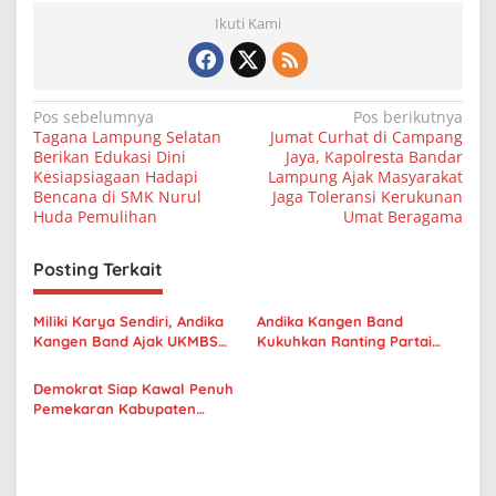
Ikuti Kami
N
Pos sebelumnya
Pos berikutnya
Tagana Lampung Selatan
Jumat Curhat di Campang
a
Berikan Edukasi Dini
Jaya, Kapolresta Bandar
v
Kesiapsiagaan Hadapi
Lampung Ajak Masyarakat
Bencana di SMK Nurul
Jaga Toleransi Kerukunan
i
Huda Pemulihan
Umat Beragama
g
Posting Terkait
a
s
Miliki Karya Sendiri, Andika
Andika Kangen Band
i
Kangen Band Ajak UKMBS
Kukuhkan Ranting Partai
p
Musik IIB Darmajaya
Demokrat Kecamatan
Rekaman
Penengahan.
Demokrat Siap Kawal Penuh
o
Pemekaran Kabupaten
s
Bandar Lampung