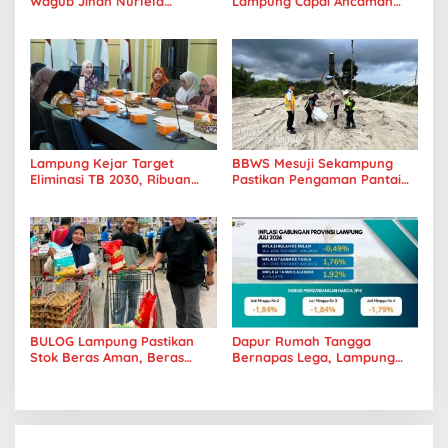
Wagub Jihan Nurlela
Lampung Capai Ancaman
Tantang Pramuka UIN
Serius, Warga Diminta
Lampung Transformasi ke
Hentikan Kebiasaan Boros
Era Digital
Pangan
Lampung Kejar Target
BBWS Mesuji Sekampung
Eliminasi TB 2030, Ribuan
Pastikan Pengaman Pantai
Kasus Tuberkulosis
Mandiri Sejati Penuhi
Tanggamus Jadi Perhatian
Standar Mutu
BULOG Lampung Pastikan
Dapur Rumah Tangga
Stok Beras Aman, Beras
Bernapas Lega, Lampung
Premium Punokawan Kini
Jadi Provinsi Paling Stabil
Hadir di Retail Modern
Harga Pangannya se-
Sumatera