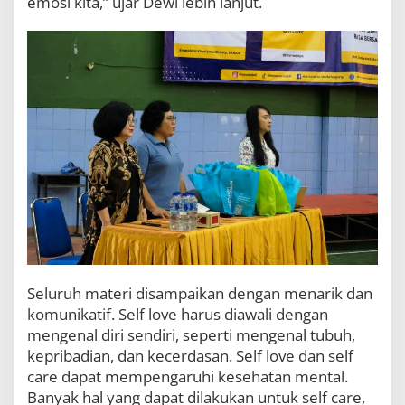
emosi kita,” ujar Dewi lebih lanjut.
e
r
t
a
m
a
:
S
e
l
f
L
o
v
e
a
n
d
Seluruh materi disampaikan dengan menarik dan
S
komunikatif. Self love harus diawali dengan
e
mengenal diri sendiri, seperti mengenal tubuh,
l
f
kepribadian, dan kecerdasan. Self love dan self
C
care dapat mempengaruhi kesehatan mental.
a
Banyak hal yang dapat dilakukan untuk self care,
r