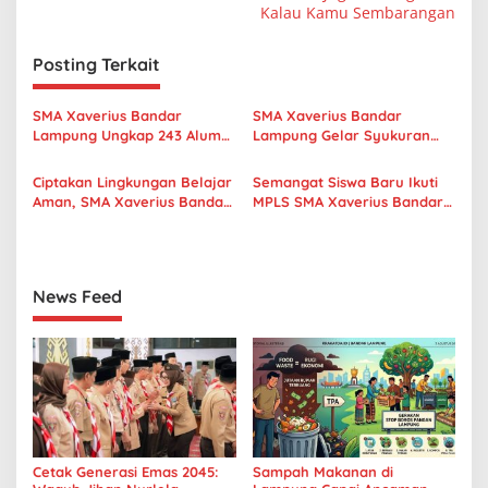
Kalau Kamu Sembarangan
g
a
Posting Terkait
s
i
SMA Xaverius Bandar
SMA Xaverius Bandar
p
Lampung Ungkap 243 Alumni
Lampung Gelar Syukuran
Lanjut Kuliah hingga
Pengabdian F. Joko Winarno,
o
Mancanegara
Thadeus Engko, dan
Ciptakan Lingkungan Belajar
Semangat Siswa Baru Ikuti
Purnabakti Suhardi
s
Aman, SMA Xaverius Bandar
MPLS SMA Xaverius Bandar
Lampung Gelar Workshop
Lampung 2026, Bangun
Sekolah Ramah Anak
Karakter, Kreativitas, dan
Koneksi
News Feed
Cetak Generasi Emas 2045:
Sampah Makanan di