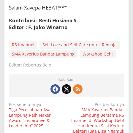
Salam Xavepa HEBAT!***
Kontribusi : Resti Hosiana S.
Editor : F. Joko Winarno
RS Imanuel
Self Love and Self Care untuk Remaja
SMA Xaverius Bandar Lampung
Workshop Geh!
Editor: Robertus Bejo
Ikuti Kami
N
Pos sebelumnya
Pos berikutnya
Tiga Perusahaan Asal
SMA Xaverius Bandar
a
Lampung Raih Naker
Lampung Bersama RS
v
Award “Inspirative &
Imanuel di Workshop Geh!
Leadership” 2025
Hari Kedua Sesi Kedua:
i
Bakteri Juga Bisa Ngamuk