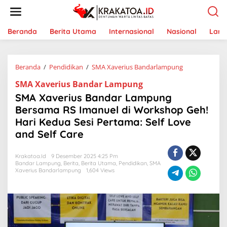
L
e
w
a
Beranda
Berita Utama
Internasional
Nasional
Lam
t
i
k
Beranda
/
Pendidikan
/
SMA Xaverius Bandarlampung
S
e
M
k
SMA Xaverius Bandar Lampung
A
o
X
n
SMA Xaverius Bandar Lampung
a
t
Bersama RS Imanuel di Workshop Geh!
v
e
Hari Kedua Sesi Pertama: Self Love
e
n
r
and Self Care
i
u
Krakatoa.id
9 Desember 2025 4:25 Pm
s
Bandar Lampung
,
Berita
,
Berita Utama
,
Pendidikan
,
SMA
B
Xaverius Bandarlampung
1,604 Views
a
n
d
a
r
L