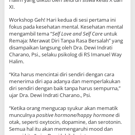
o
XI.
r
k
Workshop Geh! Hari kedua di sesi pertama ini
s
h
fokus pada kesehatan mental. Kesehatan mental
o
mengambil tema “
Self Love and Self Care
untuk
p
Remaja: Merawat Diri Tanpa Rasa Bersalah” yang
G
e
disampaikan langsung oleh Dra. Dewi Indrati
h
Charano, Psi., selaku psikolog di RS Imanuel Way
!
Halim.
H
a
“Kita harus mencintai diri sendiri dengan cara
r
i
menerima diri apa adanya dan memperlakukan
K
diri sendiri dengan baik tanpa harus sempurna,”
e
ujar Dra. Dewi Indrati Charano., Psi.
d
u
a
“Ketika orang mengucap syukur akan mematik
S
munculnya
positive hormone/happy hormone
di
e
otak, seperti oxytocin, dopamine, dan serotonin.
s
i
Semua hal itu akan memengaruhi mood dan
P